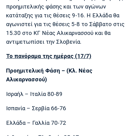
Μουσική
Στήλες
προημιτελικής φάσης και των αγώνων
κατάταξης για τις θέσεις 9-16. Η Ελλάδα θα
Πολιτισμός
Τραγούδια
Πρόγραμμα TV
αγωνιστεί για τις θέσεις 5-8 το Σάββατο στις
Ιωνικός
Κηφισιά
Πανσερραϊκός
Cine Spot
15.30 στο ΚΓ Νέας Αλικαρνασσού και θα
αντιμετωπίσει την Σλοβενία.
Running
Το πανόραμα της ημέρας (17/7)
Media
Μπαρτσελόνα
Ρεάλ
Ατλέτικο
Προημιτελική Φάση – (Κλ. Νέας
Μαδρίτης
Μαδρίτης
Παρασκήνιο
Αλικαρνασσού)
Ισραήλ – Ιταλία 80-89
Μάντσεστερ
Τσέλσι
Άρσεναλ
Ισπανία – Σερβία 66-76
Γιουνάιτεντ
Ελλάδα – Γαλλία 70-72