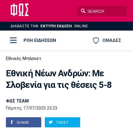
ΔΙΑΒΑΣΤΕ THN
ΕΝΤΥΠΗ ΕΚΔΟΣΗ
ONLINE
ΡΟΗ ΕΙΔΗΣΕΩΝ
ΟΜΑΔΕΣ
Ποδόσφαιρο
Εθνικές Μπάσκετ
ΠΟΔΟΣΦΑΙΡΟ
ΜΠΑΣΚΕΤ
Εθνική Νέων Ανδρών: Με
Super League 1
Μπάσκετ
ΒΟΛΕΪ
ΠΟΛΟ
ΣΠΟΡ
Σλοβενία για τις θέσεις 5-8
Ολυμπιακός
ΑΕΚ
ΠΑΟΚ
Super League 2
Ελλάδα
Ολυμπιακοί Αγώνες
AUTO-MOTO
PLUS
ΦΩΣ TEAM
Γ Εθνική
Εθνική
Βόλεϊ
Πέμπτη, 17/07/2025 23:23
Ελλάδα
EuroLeague
Πόλο
Παναθηναϊκός
Ατρόμητος
Πανιώνιος
SHARE
TWEET
Champions League
ΝΒΑ
Τένις