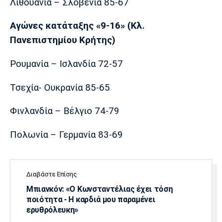
Λιθουανία – Σλοβενία 85-67
Λίβερπουλ
Μάντσεστερ
Γιουβέντους
Σίτι
Αγώνες κατάταξης «9-16» (Κλ.
Πανεπιστημίου Κρήτης)
Ίντερ
Μίλαν
Μπάγερν
Ρουμανία – Ισλανδία 72-57
Τσεχία- Ουκρανία 85-65
Φινλανδία – Βέλγιο 74-79
Μπορούσια
Παρί Σεν
Μαρσέιγ
Ντόρτμουντ
Ζερμέν
Πολωνία – Γερμανία 83-69
Διαβάστε Επίσης
Μονακό
Ερυθρός
Τότεναμ
Αστέρας
Μπιανκόν: «Ο Κωνσταντέλιας έχει τόση
ποιότητα - Η καρδιά μου παραμένει
ερυθρόλευκη»