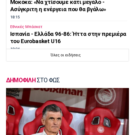
Μοκόκα: «Να χτίσουμε κάτι μεγάλο -
Ασύγκριτη η ενέργεια που θα βγάλω»
18:15
Εθνικές Μπάσκετ
Ισπανία - Ελλάδα 96-86: Ήττα στην πρεμιέρα
του Ευrobasket U16
18:04
Όλες οι ειδήσεις
Ποδόσφαιρο - Διεθνή
Η Νορβηγία καλεί τον Ινφαντίνο να
παραιτηθεί
ΔΗΜΟΦΙΛΗ
ΣΤΟ ΦΩΣ
18:00
Super League 1
Ολυμπιακός: Στα «ερυθρόλευκα» ο γιός του
Τζιοβάνι!
17:56
Super League 2
Στον Πανσερραϊκό ο Μπίτζιος