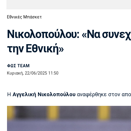
Διεθνή
EuroCup
Εθνικές Μπάσκετ
Euro
Basket League
Απόλλων
Άρης
ΟΦΗ
Παναχαϊκή
Εθνικές Ομάδες
Α2 Μπάσκετ
Σμύρνης
Νικολοπούλου: «Να συνεχί
Κύπελλο
FIBA World Cup 2023
Διαιτησία
την Εθνική»
Ποδόσφαιρο Γυναικών
Ιωνικός
Κηφισιά
Πανσερραϊκός
ΦΩΣ TEAM
Κυριακή, 22/06/2025 11:50
Η
Αγγελική Νικολοπούλου
αναφέρθηκε στον απο