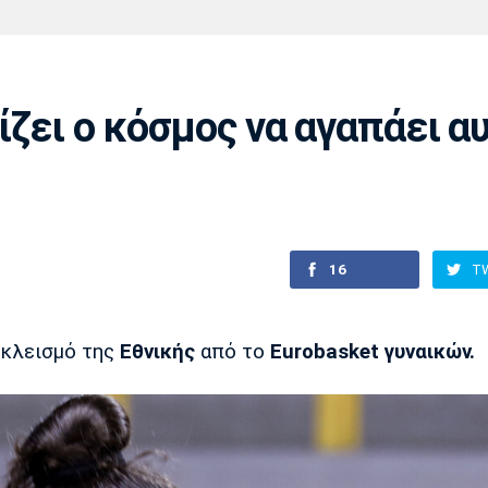
Χάντμπολ
Ηρακλής
Βόλος
Μπορούσια
Παρί Σεν
Ντόρτμουντ
Ζερμέν
ζει ο κόσμος να αγαπάει α
Πόρτο
Μπενφίκα
16
T
κλεισμό της
Εθνικής
από το
Eurobasket γυναικών.