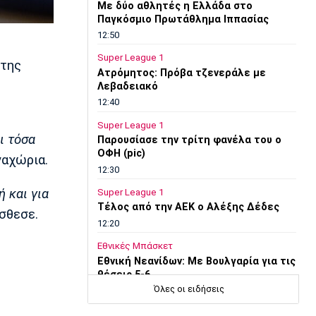
Mε δύο αθλητές η Ελλάδα στο
Παγκόσμιο Πρωτάθλημα Ιππασίας
12:50
Super League 1
 της
Ατρόμητος: Πρόβα τζενεράλε με
Λεβαδειακό
12:40
Super League 1
ι τόσα
Παρουσίασε την τρίτη φανέλα του ο
ΟΦΗ (pic)
ναχώρια.
12:30
 και για
Super League 1
Τέλος από την ΑΕΚ ο Αλέξης Δέδες
όσθεσε.
12:20
Εθνικές Μπάσκετ
Εθνική Νεανίδων: Με Βουλγαρία για τις
θέσεις 5-6
Όλες οι ειδήσεις
12:10
Super League 2