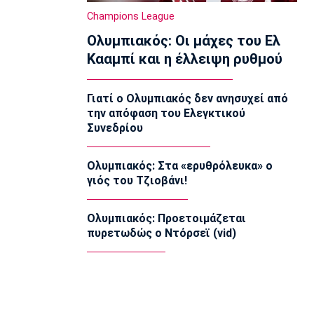
Μπάσκετ
Champions League
Ανακοινώθηκε από τους Λόντον Λάιονς
Ολυμπιακός: Οι μάχες του Ελ
ο Κίναν Έβανς
10:30
Κααμπί και η έλλειψη ρυθμού
EuroLeague
«Παραμένει στον Ερυθρό Αστέρα ο
Γιατί ο Ολυμπιακός δεν ανησυχεί από
Οτζελέγε»
την απόφαση του Ελεγκτικού
10:20
Συνεδρίου
Ποδόσφαιρο - Διεθνή
«Έχει κλείσει καλά την πόρτα για την
Ολυμπιακός: Στα «ερυθρόλευκα» ο
παραχώρηση του Παυλίδη η
γιός του Τζιοβάνι!
Μπενφίκα»
10:10
Ολυμπιακός: Προετοιμάζεται
Champions League
πυρετωδώς ο Ντόρσεϊ (vid)
Ολυμπιακός: Μέσα Ρέτσος κι Έσε εν
όψει Ναϊμέγκεν
10:00
Επικαιρότητα
Λάρισα: Διασωληνωμένος στην