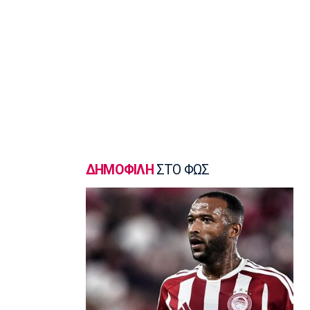
Ποδόσφαιρο - Διεθνή
Συνεχίζει στην Εστουντιάντες ο
Χοακίν Κορέα
11:10
NBA
ΝΒΑ: Έγινε γνωστή η αιτία θανάτου
του Μπράντον Κλαρκ
11:00
Επικαιρότητα
Σέρρες: Πέπλο μυστηρίου για τον
θάνατο του 68χρονου
ΔΗΜΟΦΙΛΗ
ΣΤΟ ΦΩΣ
10:50
Εθνικές Μπάσκετ
Ευρωμπάσκετ U16: Κάνει το δεύτερο
βήμα
10:40
Πολιτισμός
Η γυναίκα στον Μιρό και στον Πικάσο
10:39