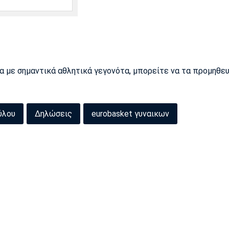
ρα με σημαντικά αθλητικά γεγονότα, μπορείτε να τα προμηθε
ύλου
Δηλώσεις
eurobasket γυναικων