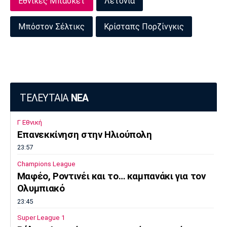
Εθνικές Μπάσκετ
Λετονία
Πόρτο
Μπενφίκα
Μπόστον Σέλτικς
Κρίσταπς Πορζίνγκις
ΤΕΛΕΥΤΑΙΑ
ΝΕΑ
Γ Εθνική
Επανεκκίνηση στην Ηλιούπολη
23:57
Champions League
Μαφέο, Ροντινέι και το… καμπανάκι για τον
Ολυμπιακό
23:45
Super League 1