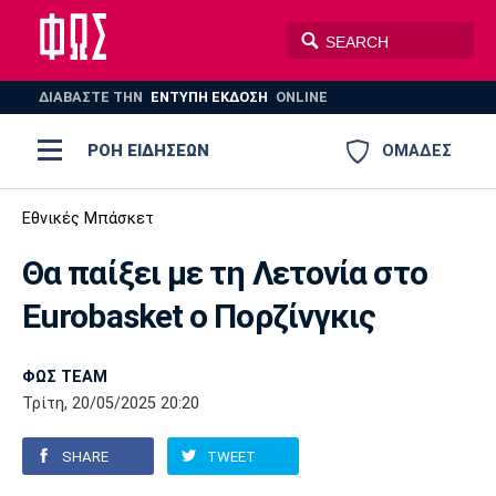
ΔΙΑΒΑΣΤΕ THN
ΕΝΤΥΠΗ ΕΚΔΟΣΗ
ONLINE
ΡΟΗ ΕΙΔΗΣΕΩΝ
ΟΜΑΔΕΣ
Ποδόσφαιρο
Εθνικές Μπάσκετ
ΠΟΔΟΣΦΑΙΡΟ
ΜΠΑΣΚΕΤ
Θα παίξει με τη Λετονία στο
Super League 1
Μπάσκετ
ΒΟΛΕΪ
ΠΟΛΟ
ΣΠΟΡ
Eurobasket ο Πορζίνγκις
Ολυμπιακός
ΑΕΚ
ΠΑΟΚ
Super League 2
Ελλάδα
Ολυμπιακοί Αγώνες
AUTO-MOTO
PLUS
ΦΩΣ TEAM
Γ Εθνική
Εθνική
Βόλεϊ
Τρίτη, 20/05/2025 20:20
Ελλάδα
EuroLeague
Πόλο
Παναθηναϊκός
Ατρόμητος
Πανιώνιος
SHARE
TWEET
Champions League
ΝΒΑ
Τένις