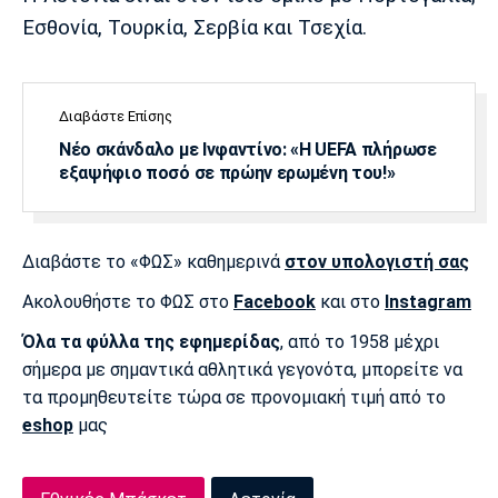
Λίβερπουλ
Μάντσεστερ
Γιουβέντους
Εσθονία, Τουρκία, Σερβία και Τσεχία.
Σίτι
Διαβάστε Επίσης
Ίντερ
Μίλαν
Μπάγερν
Νέο σκάνδαλο με Ινφαντίνο: «Η UEFA πλήρωσε
εξαψήφιο ποσό σε πρώην ερωμένη του!»
Διαβάστε το «ΦΩΣ» καθημερινά
στον υπολογιστή σας
Μπορούσια
Παρί Σεν
Μαρσέιγ
Ντόρτμουντ
Ζερμέν
Ακολουθήστε το ΦΩΣ στο
Facebook
και στο
Instagram
Όλα τα φύλλα της εφημερίδας
, από το 1958 μέχρι
σήμερα με σημαντικά αθλητικά γεγονότα, μπορείτε να
τα προμηθευτείτε τώρα σε προνομιακή τιμή από το
Μονακό
Ερυθρός
Τότεναμ
Αστέρας
eshop
μας