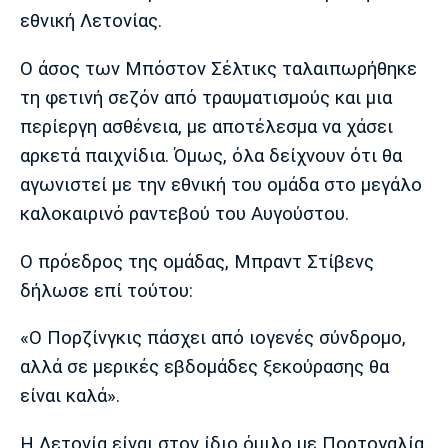
Μουσική
Στήλες
εθνική Λετονίας.
Πολιτισμός
Τραγούδια
Πρόγραμμα TV
Ο άσος των Μπόστον Σέλτικς ταλαιπωρήθηκε
Ιωνικός
Κηφισιά
Πανσερραϊκός
τη φετινή σεζόν από τραυματισμούς και μια
Cine Spot
περίεργη ασθένεια, με αποτέλεσμα να χάσει
Running
αρκετά παιχνίδια. Όμως, όλα δείχνουν ότι θα
αγωνιστεί με την εθνική του ομάδα στο μεγάλο
Media
καλοκαιρινό ραντεβού του Αυγούστου.
Μπαρτσελόνα
Ρεάλ
Ατλέτικο
Μαδρίτης
Μαδρίτης
Παρασκήνιο
Ο πρόεδρος της ομάδας, Μπραντ Στίβενς
δήλωσε επί τούτου:
«Ο Πορζίνγκις πάσχει από ιογενές σύνδρομο,
Μάντσεστερ
Τσέλσι
Άρσεναλ
Γιουνάιτεντ
αλλά σε μερικές εβδομάδες ξεκούρασης θα
είναι καλά».
Η Λετονία είναι στον ίδιο όμιλο με Πορτογαλία,