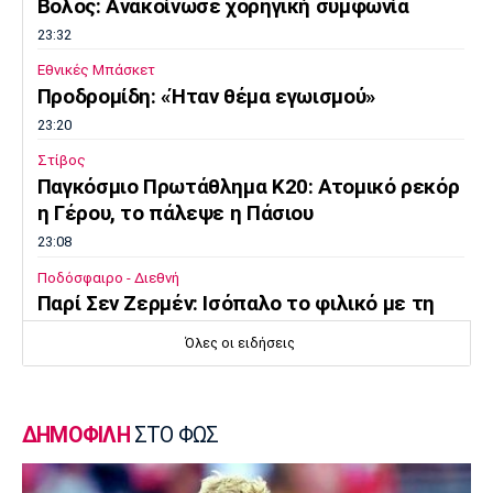
Βόλος: Ανακοίνωσε χορηγική συμφωνία
23:32
Εθνικές Μπάσκετ
Προδρομίδη: «Ήταν θέμα εγωισμού»
23:20
Στίβος
Παγκόσμιο Πρωτάθλημα Κ20: Ατομικό ρεκόρ
η Γέρου, το πάλεψε η Πάσιου
23:08
Ποδόσφαιρο - Διεθνή
Παρί Σεν Ζερμέν: Ισόπαλο το φιλικό με τη
Μάντσεστερ Γιουνάιτεντ
Όλες οι ειδήσεις
22:55
Ποδόσφαιρο - Διεθνή
Σκωτία: «Δύο στα δύο» η Σεντ Μίρεν, πρώτη
ΔΗΜΟΦΙΛΗ
ΣΤΟ ΦΩΣ
νίκη για Νταντί
22:40