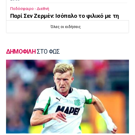
Ποδόσφαιρο - Διεθνή
Παρί Σεν Ζερμέν: Ισόπαλο το φιλικό με τη
Μάντσεστερ Γιουνάιτεντ
Όλες οι ειδήσεις
22:55
Ποδόσφαιρο - Διεθνή
Σκωτία: «Δύο στα δύο» η Σεντ Μίρεν, πρώτη
ΔΗΜΟΦΙΛΗ
ΣΤΟ ΦΩΣ
νίκη για Νταντί
22:40
Επικαιρότητα
Τραγωδία στην Πάρο: Παιδί 4 ετών πνίγηκε
σε πισίνα
22:25
Super League 1
Άρης - Πανσερραϊκός 2-2: Ισόπαλο το φιλικό
22:18
Super League 1