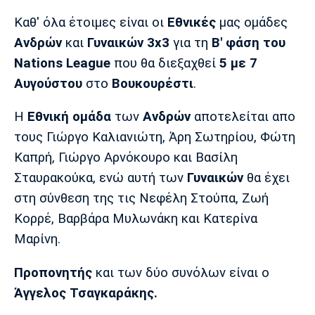
Μουσική
Στήλες
Καθ' όλα έτοιμες είναι οι
Εθνικές
μας ομάδες
Πολιτισμός
Τραγούδια
Πρόγραμμα TV
Ανδρών
και
Γυναικών 3x3
για τη
Β' φάση του
Ιωνικός
Κηφισιά
Πανσερραϊκός
Nations League
που θα διεξαχθεί
5 με 7
Cine Spot
Αυγούστου
στο
Βουκουρέστι
.
Running
Η
Εθνική ομάδα
των
Ανδρών
αποτελείται απο
τους Γιώργο Καλιανιώτη, Άρη Σωτηρίου, Φώτη
Media
Καπρή, Γιώργο Αρνόκουρο και Βασίλη
Μπαρτσελόνα
Ρεάλ
Ατλέτικο
Μαδρίτης
Μαδρίτης
Παρασκήνιο
Σταυρακούκα, ενώ αυτή των
Γυναικών
θα έχει
στη σύνθεση της τις Νεφέλη Στούπα, Ζωή
Κορρέ, Βαρβάρα Μυλωνάκη και Κατερίνα
Μαρίνη.
Μάντσεστερ
Τσέλσι
Άρσεναλ
Γιουνάιτεντ
Προπονητής
και των δύο συνόλων είναι ο
Άγγελος Τσαγκαράκης.