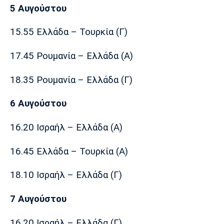
Λίβερπουλ
Μάντσεστερ
Γιουβέντους
5 Αυγούστου
Σίτι
15.55 Ελλάδα – Τουρκία (Γ)
17.45 Ρουμανία – Ελλάδα (Α)
Ίντερ
Μίλαν
Μπάγερν
18.35 Ρουμανία – Ελλάδα (Γ)
6 Αυγούστου
Μπορούσια
Παρί Σεν
Μαρσέιγ
16.20 Ισραήλ – Ελλάδα (Α)
Ντόρτμουντ
Ζερμέν
16.45 Ελλάδα – Τουρκία (Α)
18.10 Ισραήλ – Ελλάδα (Γ)
Μονακό
Ερυθρός
Τότεναμ
Αστέρας
7 Αυγούστου
16.20 Ισραήλ – Ελλάδα (Γ)