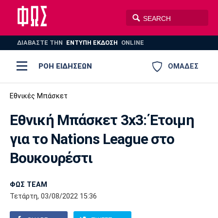
ΔΙΑΒΑΣΤΕ THN
ΕΝΤΥΠΗ ΕΚΔΟΣΗ
ONLINE
ΡΟΗ ΕΙΔΗΣΕΩΝ
ΟΜΑΔΕΣ
Ποδόσφαιρο
Εθνικές Μπάσκετ
ΠΟΔΟΣΦΑΙΡΟ
ΜΠΑΣΚΕΤ
Εθνική Μπάσκετ 3x3: Έτοιμη
Super League 1
Μπάσκετ
ΒΟΛΕΪ
ΠΟΛΟ
ΣΠΟΡ
για το Nations League στο
Ολυμπιακός
ΑΕΚ
ΠΑΟΚ
Super League 2
Ελλάδα
Ολυμπιακοί Αγώνες
Βουκουρέστι
AUTO-MOTO
PLUS
Γ Εθνική
Εθνική
Βόλεϊ
ΦΩΣ TEAM
Ελλάδα
EuroLeague
Πόλο
Παναθηναϊκός
Ατρόμητος
Πανιώνιος
Τετάρτη, 03/08/2022 15:36
Champions League
ΝΒΑ
Τένις