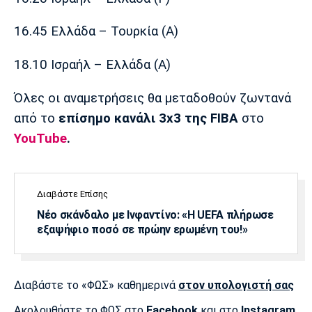
Πόρτο
Μπενφίκα
16.45 Ελλάδα – Τουρκία (Α)
18.10 Ισραήλ – Ελλάδα (Α)
Όλες οι αναμετρήσεις θα μεταδοθούν ζωντανά
από το
επίσημο κανάλι 3x3 της FIBA
στο
YouTube
.
Διαβάστε Επίσης
Νέο σκάνδαλο με Ινφαντίνο: «Η UEFA πλήρωσε
εξαψήφιο ποσό σε πρώην ερωμένη του!»
Διαβάστε το «ΦΩΣ» καθημερινά
στον υπολογιστή σας
Ακολουθήστε το ΦΩΣ στο
Facebook
και στο
Instagram