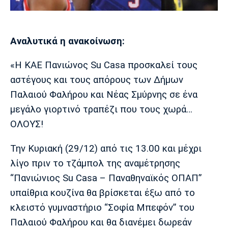
Μουσική
Στήλες
Πολιτισμός
Τραγούδια
Πρόγραμμα TV
Αναλυτικά η ανακοίνωση:
Ιωνικός
Κηφισιά
Πανσερραϊκός
Cine Spot
«H ΚΑΕ Πανιώνος Su Casa προσκαλεί τους
Running
αστέγους και τους απόρους των Δήμων
Παλαιού Φαλήρου και Νέας Σμύρνης σε ένα
Media
μεγάλο γιορτινό τραπέζι που τους χωρά…
Μπαρτσελόνα
Ρεάλ
Ατλέτικο
Μαδρίτης
Μαδρίτης
ΟΛΟΥΣ!
Παρασκήνιο
Την Κυριακή (29/12) από τις 13.00 και μέχρι
λίγο πριν το τζάμπολ της αναμέτρησης
Μάντσεστερ
Τσέλσι
Άρσεναλ
“Πανιώνιος Su Casa – Παναθηναϊκός ΟΠΑΠ”
Γιουνάιτεντ
υπαίθρια κουζίνα θα βρίσκεται έξω από το
κλειστό γυμναστήριο “Σοφία Μπεφόν” του
Παλαιού Φαλήρου και θα διανέμει δωρεάν