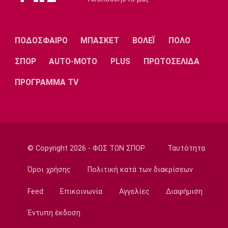
18:00
Ποδόσφαιρο - Εθνικές Ομάδες
Νότια Κορέα: Η ομοσπονδία ζήτησε
ΠΟΔΟΣΦΑΙΡΟ
ΜΠΑΣΚΕΤ
ΒΟΛΕΪ
ΠΟΛΟ
συγγνώμη για την καταγγελία
17:45
ΣΠΟΡ
AUTO-MOTO
PLUS
ΠΡΩΤΟΣΕΛΙΔΑ
Στίβος
ΠΡΟΓΡΑΜΜΑ TV
Παγκόσμιο Πρωτάθλημα Κ20: Πέμπτη θέση
για τον Τζαμτζή
17:30
Super League 1
Σκωτσέζικα ΜΜΕ: «Στο ραντάρ του
© Copyright 2026 - ΦΩΣ ΤΩΝ ΣΠΟΡ
Ταυτότητα
Ολυμπιακού ο Τζος Ντόιγκ»
17:14
Όροι χρήσης
Πολιτική κατά των διακρίσεων
Στίβος
Feed
Επικοινωνία
Αγγελίες
Διαφήμιση
Παγκόσμιο Πρωτάθλημα Κ20: Δεύτερο
πανελλήνιο ρεκόρ για την Μπακογιάννη
Έντυπη έκδοση
17:00