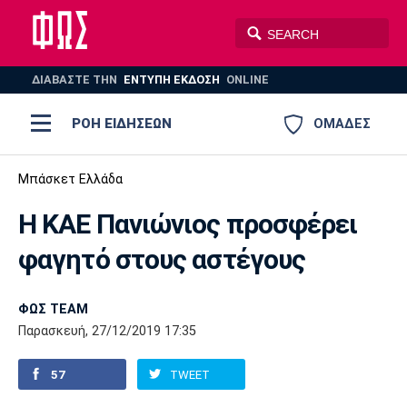
ΔΙΑΒΑΣΤΕ THN
ΕΝΤΥΠΗ ΕΚΔΟΣΗ
ONLINE
ΡΟΗ ΕΙΔΗΣΕΩΝ
ΟΜΑΔΕΣ
Ποδόσφαιρο
Μπάσκετ Ελλάδα
ΠΟΔΟΣΦΑΙΡΟ
ΜΠΑΣΚΕΤ
Η ΚΑΕ Πανιώνιος προσφέρει
Super League 1
Μπάσκετ
ΒΟΛΕΪ
ΠΟΛΟ
ΣΠΟΡ
φαγητό στους αστέγους
Ολυμπιακός
ΑΕΚ
ΠΑΟΚ
Super League 2
Ελλάδα
Ολυμπιακοί Αγώνες
AUTO-MOTO
PLUS
ΦΩΣ TEAM
Γ Εθνική
Εθνική
Βόλεϊ
Παρασκευή, 27/12/2019 17:35
Ελλάδα
EuroLeague
Πόλο
Παναθηναϊκός
Ατρόμητος
Πανιώνιος
57
TWEET
Champions League
ΝΒΑ
Τένις