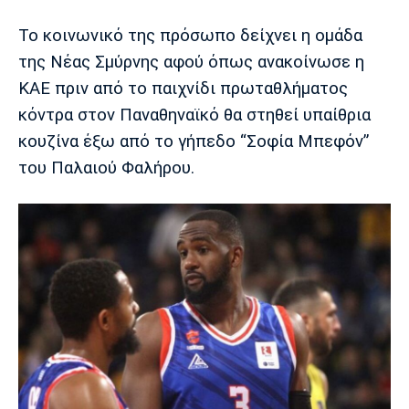
Το κοινωνικό της πρόσωπο δείχνει η ομάδα
Europa League
Α Γυναικών
Σπορ
Αστέρας
ΠΑΣ Γιάννινα
Λεβαδειακός
της Νέας Σμύρνης αφού όπως ανακοίνωσε η
Τρίπολης
ΚΑΕ πριν από το παιχνίδι πρωταθλήματος
Conference League
Champions League
Στίβος
Auto-Moto
κόντρα στον Παναθηναϊκό θα στηθεί υπαίθρια
Διεθνή
Κύπελλο
Γυμναστική
Αυτοκίνητο
Tech
κουζίνα έξω από το γήπεδο “Σοφία Μπεφόν”
Παναιτωλικός
Λαμία
ΑΕΛ
του Παλαιού Φαλήρου.
Euro
EuroCup
Κολύμβηση
Formula 1
Gaming
Plus
Εθνικές Ομάδες
Basket League
Χάντμπολ
Μοτοσυκλέτα
Gadgets
Θέατρο
Blogs
Κύπελλο
Α2 Μπάσκετ
Smartphones
Σινεμά
Η Εφημερίδα
Απόλλων
Άρης
ΟΦΗ
Σμύρνης
Διαιτησία
FIBA World Cup 2023
Ευ ζην
Πρωτοσέλιδα
Ποδόσφαιρο Γυναικών
Βιβλίο
Έντυπη έκδοση
Παναχαϊκή
Ηρακλής
Βόλος