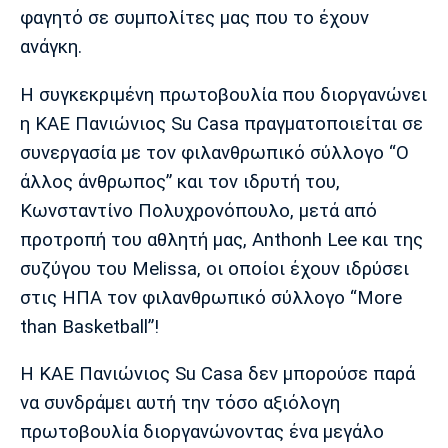
Λίβερπουλ
Μάντσεστερ
Γιουβέντους
φαγητό σε συμπολίτες μας που το έχουν
Σίτι
ανάγκη.
Η συγκεκριμένη πρωτοβουλία που διοργανώνει
η ΚΑΕ Πανιώνιος Su Casa πραγματοποιείται σε
Ίντερ
Μίλαν
Μπάγερν
συνεργασία με τον φιλανθρωπικό σύλλογο “Ο
άλλος άνθρωπος” και τον ιδρυτή του,
Κωνσταντίνο Πολυχρονόπουλο, μετά από
προτροπή του αθλητή μας, Anthonh Lee και της
Μπορούσια
Παρί Σεν
Μαρσέιγ
Ντόρτμουντ
Ζερμέν
συζύγου του Melissa, οι οποίοι έχουν ιδρύσει
στις ΗΠΑ τον φιλανθρωπικό σύλλογο “More
than Basketball”!
Μονακό
Ερυθρός
Τότεναμ
H KAE Πανιώνιος Su Casa δεν μπορούσε παρά
Αστέρας
να συνδράμει αυτή την τόσο αξιόλογη
πρωτοβουλία διοργανώνοντας ένα μεγάλο