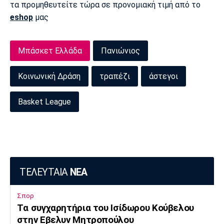
τα προμηθευτείτε τώρα σε προνομιακή τιμή από το
eshop
μας
Μπάσκετ Ελλάδα
Πανιώνιος
Κοινωνική Δράση
τραπέζι
άστεγοι
Basket League
ΤΕΛΕΥΤΑΙΑ
ΝΕΑ
Σπορ
Tα συγχαρητήρια του Ισίδωρου Κούβελου
στην Εβελυν Μητροπούλου