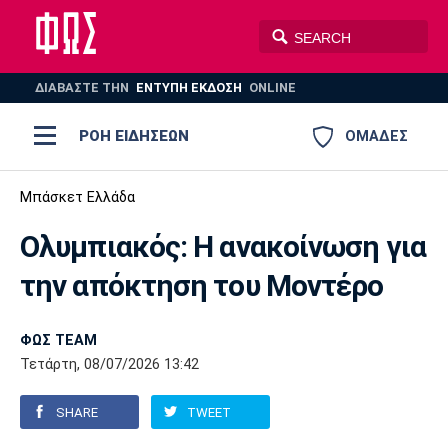
ΔΙΑΒΑΣΤΕ THN
ΕΝΤΥΠΗ ΕΚΔΟΣΗ
ONLINE
ΡΟΗ ΕΙΔΗΣΕΩΝ
ΟΜΑΔΕΣ
Ποδόσφαιρο
Μπάσκετ Ελλάδα
ΠΟΔΟΣΦΑΙΡΟ
ΜΠΑΣΚΕΤ
Ολυμπιακός: Η ανακοίνωση για
Super League 1
Μπάσκετ
ΒΟΛΕΪ
ΠΟΛΟ
ΣΠΟΡ
την απόκτηση του Μοντέρο
Ολυμπιακός
ΑΕΚ
ΠΑΟΚ
Super League 2
Ελλάδα
Ολυμπιακοί Αγώνες
AUTO-MOTO
PLUS
ΦΩΣ TEAM
Γ Εθνική
Εθνική
Βόλεϊ
Τετάρτη, 08/07/2026 13:42
Ελλάδα
EuroLeague
Πόλο
Παναθηναϊκός
Ατρόμητος
Πανιώνιος
SHARE
TWEET
Champions League
ΝΒΑ
Τένις