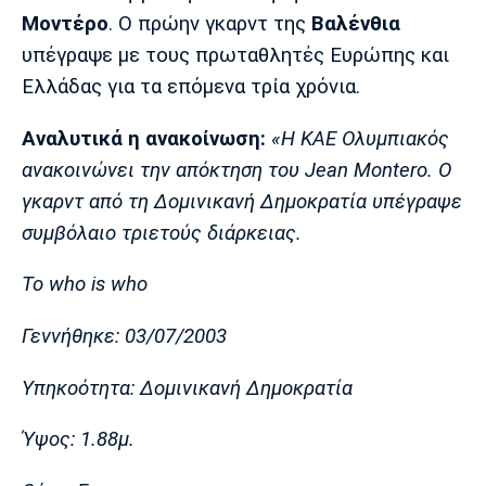
Μουσική
Στήλες
Μοντέρο
. Ο πρώην γκαρντ της
Βαλένθια
υπέγραψε με τους πρωταθλητές Ευρώπης και
Πολιτισμός
Τραγούδια
Πρόγραμμα TV
Ελλάδας για τα επόμενα τρία χρόνια.
Ιωνικός
Κηφισιά
Πανσερραϊκός
Cine Spot
Αναλυτικά η ανακοίνωση:
«Η ΚΑΕ Ολυμπιακός
Running
ανακοινώνει την απόκτηση του Jean Montero. Ο
γκαρντ από τη Δομινικανή Δημοκρατία υπέγραψε
Media
συμβόλαιο τριετούς διάρκειας.
Μπαρτσελόνα
Ρεάλ
Ατλέτικο
Μαδρίτης
Μαδρίτης
Παρασκήνιο
Το who is who
Γεννήθηκε: 03/07/2003
Μάντσεστερ
Τσέλσι
Άρσεναλ
Υπηκοότητα: Δομινικανή Δημοκρατία
Γιουνάιτεντ
Ύψος: 1.88μ.