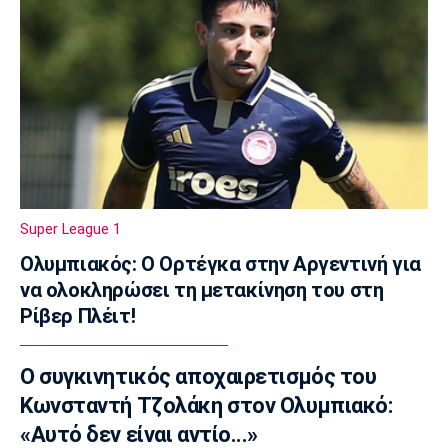
Ποδόσφαιρο - Εθνικές Ομάδες
FIFA: Η «συγγνώμη» προς τις 211
ομοσπονδίες και η στήριξη σε Ινφαντίνο
11:11
Παρασκήνιο
Όταν ο Στραβίνσκι διασκέδαζε με τη
μουσική του Τσάρλι Πάρκερ
11:05
NBA
Super League 1
Ο Γουόκερ επέστρεψε στο ΝΒΑ
Ολυμπιακός: Ο Ορτέγκα στην Αργεντινή για
10:50
να ολοκληρώσει τη μετακίνηση του στη
EuroLeague
Ρίβερ Πλέιτ!
Χάποελ Τελ Αβίβ: Ανακοίνωσε τον
Μπουρντιλόν
Ο συγκινητικός αποχαιρετισμός του
10:35
Κωνσταντή Τζολάκη στον Ολυμπιακό:
EuroLeague
Χεζόνια: Το «αντίο» στη Ρεάλ Μαδρίτης
«Αυτό δεν είναι αντίο...»