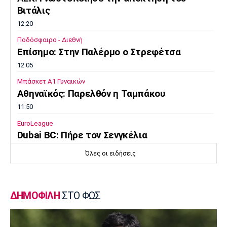
Βιτάλις
12:20
Ποδόσφαιρο - Διεθνή
Επίσημο: Στην Παλέρμο ο Στρεφέτσα
12:05
Μπάσκετ Α1 Γυναικών
Αθηναϊκός: Παρελθόν η Ταμπάκου
11:50
EuroLeague
Dubai BC: Πήρε τον Σενγκέλια
11:35
Όλες οι ειδήσεις
Στίβος
Παγκόσμιο Πρωτάθλημα Κ20: Ο Κανοντζιάν
δέκατος στον τελικό, ρεκόρ και πρόκριση
ΔΗΜΟΦΙΛΗ
ΣΤΟ ΦΩΣ
για τη Σαμολοδά
11:20