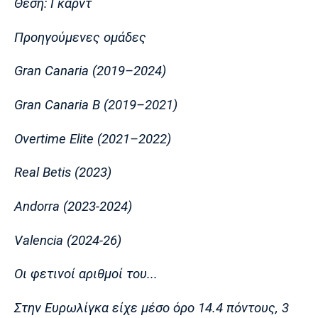
Θέση: Γκαρντ
Λίβερπουλ
Μάντσεστερ
Γιουβέντους
Σίτι
Προηγούμενες ομάδες
Gran Canaria (2019–2024)
Ίντερ
Μίλαν
Μπάγερν
Gran Canaria Β (2019–2021)
Overtime Elite (2021–2022)
Real Betis (2023)
Μπορούσια
Παρί Σεν
Μαρσέιγ
Ντόρτμουντ
Ζερμέν
Andorra (2023-2024)
Valencia (2024-26)
Μονακό
Ερυθρός
Τότεναμ
Αστέρας
Οι φετινοί αριθμοί του...
Στην Ευρωλίγκα είχε μέσο όρο 14.4 πόντους, 3