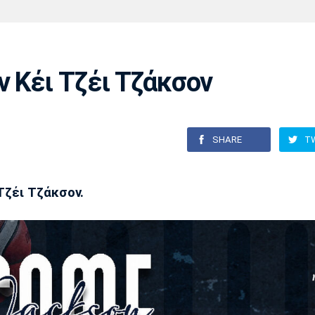
Χάντμπολ
Ηρακλής
Βόλος
Μπορούσια
Παρί Σεν
Ντόρτμουντ
Ζερμέν
ν Κέι Τζέι Τζάκσον
Πόρτο
Μπενφίκα
SHARE
T
Τζέι Τζάκσον.