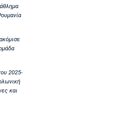
Μπάσκετ Α1 Γυναικών
τάθλημα
Μαρίνη: «Χρόνια στόχος μου το
 Ρουμανία
εξωτερικό, τώρα ήταν η κατάλληλη
στιγμή με την Άλμπα»
16:30
τακόμισε
Μπάσκετ Ελλάδα
Κορογώνας: «Φιλοδοξία της Kalamata
 ομάδα
Basket να πρωταγωνιστήσει»
16:15
Ποδόσφαιρο - Διεθνή
του 2025-
Απεβίωσε ο πατέρας του Μέσι
Πολωνική
16:00
νες και
Ποδόσφαιρο - Διεθνή
Χαλ: Βασικός ο Τζολάκης
15:45
ι
Ποδόσφαιρο - Διεθνή
Κι επίσημα στην Άρσεναλ ο Μπρούνο
Γκιμαράες
15:30