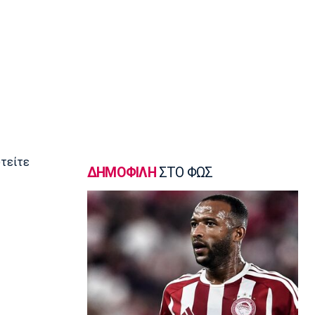
Super League 2
Παίκτης της ΑΕΛ ο Ρισβάνης
15:15
Εθνικές Μπάσκετ
Δεύτερη ήττα της Εθνικής Παίδων στο
Ευρωμπάσκετ Κ16
15:05
Επικαιρότητα
Βρέθηκε σορός σε σπηλιά κοντά στο
υτείτε
εκκλησάκι των Αγίων Ισιδώρων
ΔΗΜΟΦΙΛΗ
ΣΤΟ ΦΩΣ
14:50
Super League 1
Πήρε Νανού ο Ηρακλής
14:40
Super League 1
Ολυμπιακός: Οι Αφρικανοί διατηρούν
στο προσκήνιο τον Σκίρι
14:30