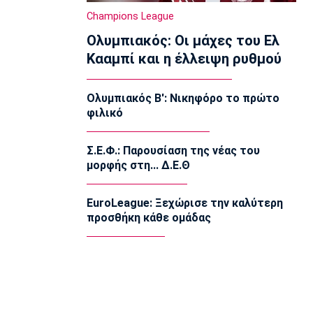
Ποδόσφαιρο - Διεθνή
Champions League
Ολοκληρώνει τη μεταγραφή του
Ολυμπιακός: Οι μάχες του Ελ
Ντιομαντέ η Νότιγχαμ
14:20
Κααμπί και η έλλειψη ρυθμού
Super League 1
Παναθηναϊκός: Σε φουλ ρυθμούς ο
Ολυμπιακός Β': Νικηφόρο το πρώτο
Λιβάι
φιλικό
14:10
Super League 1
Σ.Ε.Φ.: Παρουσίαση της νέας του
«Παίρνει Ντίκμαν ο ΟΦΗ»
μορφής στη... Δ.Ε.Θ
14:00
Επικαιρότητα
EuroLeague: Ξεχώρισε την καλύτερη
Γαύδος: Επιχείρηση διάσωσης
προσθήκη κάθε ομάδας
31χρονης τουρίστριας από δύσβατη
περιοχή
13:50
Ποδόσφαιρο - Διεθνή
Σιμεόνε για Άλβαρες: «Ο σύλλογος
έχει πάρει την απόφασή του»