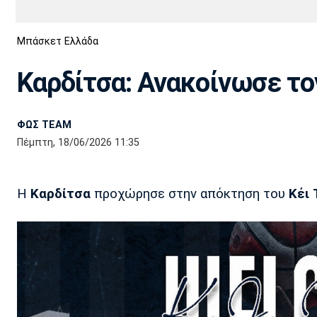
Διεθνή
EuroCup
Μπάσκετ Ελλάδα
Euro
Basket League
Απόλλων
Άρης
ΟΦΗ
Παναχαϊκή
Εθνικές Ομάδες
Α2 Μπάσκετ
Σμύρνης
Καρδίτσα: Ανακοίνωσε το
Κύπελλο
FIBA World Cup 2023
Διαιτησία
ΦΩΣ TEAM
Ποδόσφαιρο Γυναικών
Ιωνικός
Κηφισιά
Πανσερραϊκός
Πέμπτη, 18/06/2026 11:35
Η
Καρδίτσα
προχώρησε στην απόκτηση του
Κέι 