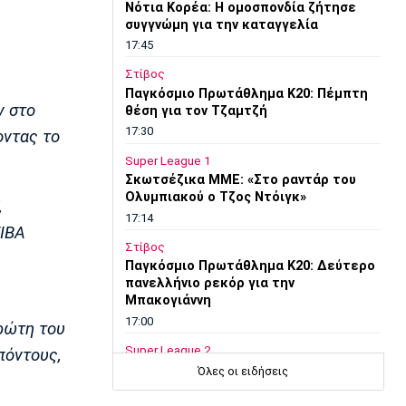
Νότια Κορέα: Η ομοσπονδία ζήτησε
συγγνώμη για την καταγγελία
17:45
Στίβος
Παγκόσμιο Πρωτάθλημα Κ20: Πέμπτη
ν στο
θέση για τον Τζαμτζή
17:30
οντας το
Super League 1
Σκωτσέζικα ΜΜΕ: «Στο ραντάρ του
Ολυμπιακού ο Τζος Ντόιγκ»
,
17:14
FIBA
Στίβος
Παγκόσμιο Πρωτάθλημα Κ20: Δεύτερο
πανελλήνιο ρεκόρ για την
.
Μπακογιάννη
17:00
πρώτη του
Super League 2
πόντους,
Στον Πανσερραϊκό ο Σμπώκος
Όλες οι ειδήσεις
16:45