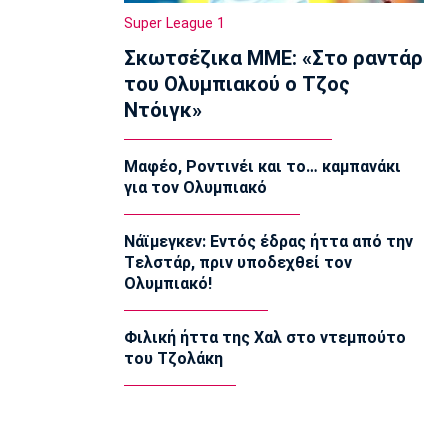
11:05
Super League 1
Ποδόσφαιρο - Διεθνή
Σκωτσέζικα ΜΜΕ: «Στο ραντάρ
Liga Portugal: «Γκέλα» για τη
του Ολυμπιακού ο Τζος
Σπόρτινγκ παρά το γκολ του Ιωαννίδη
Ντόιγκ»
10:50
Εθνικές Μπάσκετ
Μαφέο, Ροντινέι και το… καμπανάκι
Ευρωμπάσκετ Κ16: Αυλαία στον όμιλο
για τον Ολυμπιακό
της Εθνικής με αντίπαλο την Γεωργία
10:35
Νάϊμεγκεν: Εντός έδρας ήττα από την
EuroLeague
Tελστάρ, πριν υποδεχθεί τον
Αλλαγή σελίδας στη Βιλερμπάν
Ολυμπιακό!
10:20
Στοίχημα
Φιλική ήττα της Χαλ στο ντεμπούτο
ΦΩΣ στο Στοίχημα: Άσος και γκολ στο
του Τζολάκη
Τάμπερε
10:05
NBA
Καβαλίερς: Πιθανή η ανταλλαγή του