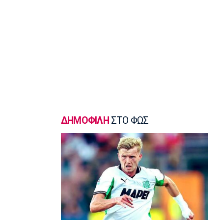
Σπορ
Παγκόσμιο Πρωτάθλημα Κωπηλασίας
Εφήβων-Νεανίδων: Χρυσό μετάλλιο ο
Μουσελίμης
12:05
EuroLeague
Αναντολού Εφές: Καθυστερεί η
επιστροφή του Παπαγιάννη
11:50
Μπάσκετ Ελλάδα
ΔΗΜΟΦΙΛΗ
ΣΤΟ ΦΩΣ
Εθνική Νεανίδων: Κόντρα στην
Ισλανδία για την πέμπτη θέση
11:35
Ποδόσφαιρο - Διεθνή
FIFA: Προειδοποιεί για προσπάθεια
υπονόμευσης του Ινφαντίνο
11:20
Super League 1
Oλυμπιακός: Οι ευχές στον Ρέτσο