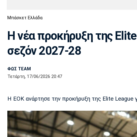
Διεθνή
EuroCup
Μπάσκετ Ελλάδα
Euro
Basket League
Απόλλων
Άρης
ΟΦΗ
Παναχαϊκή
Εθνικές Ομάδες
Α2 Μπάσκετ
Σμύρνης
Η νέα προκήρυξη της Elite
Κύπελλο
FIBA World Cup 2023
Διαιτησία
σεζόν 2027-28
Ποδόσφαιρο Γυναικών
Ιωνικός
Κηφισιά
Πανσερραϊκός
ΦΩΣ TEAM
Τετάρτη, 17/06/2026 20:47
Η ΕΟΚ ανάρτησε την προκήρυξη της Elite League γ