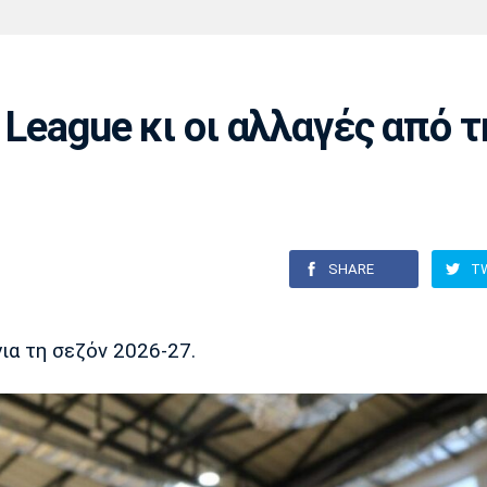
Χάντμπολ
Ηρακλής
Βόλος
Μπορούσια
Παρί Σεν
Ντόρτμουντ
Ζερμέν
 League κι οι αλλαγές από τ
Πόρτο
Μπενφίκα
SHARE
T
ια τη σεζόν 2026-27.