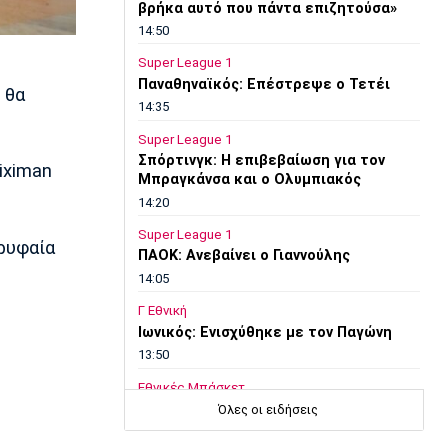
βρήκα αυτό που πάντα επιζητούσα»
14:50
Super League 1
Παναθηναϊκός: Επέστρεψε ο Τετέι
 θα
14:35
Super League 1
Σπόρτινγκ: Η επιβεβαίωση για τον
iximan
Μπραγκάνσα και ο Ολυμπιακός
14:20
Super League 1
ρυφαία
ΠΑΟΚ: Ανεβαίνει ο Γιαννούλης
14:05
Γ Εθνική
Ιωνικός: Ενισχύθηκε με τον Παγώνη
13:50
Εθνικές Μπάσκετ
Σκούμα: «Είμαστε ενωμένες και
Όλες οι ειδήσεις
προετοιμασμένες»