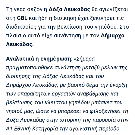
Μουσική
Στήλες
Τη νέας σεζόν η
Δόξα Λευκάδας
θα αγωνίζεται
Πολιτισμός
Τραγούδια
Πρόγραμμα TV
στη
GBL
και ήδη η διοίκηση έχει ξεκινήσει τις
Ιωνικός
Κηφισιά
Πανσερραϊκός
διαδικασίες για την βελτίωση του γηπέδου. Στο
Cine Spot
πλαίσιο αυτό είχε συνάντηση με τον
Δήμαρχο
Λευκάδας.
Running
Αναλυτικά η ενημέρωση
:
«Σήμερα
Media
πραγματοποιήθηκε συνάντηση μεταξύ μελών της
Μπαρτσελόνα
Ρεάλ
Ατλέτικο
Μαδρίτης
Μαδρίτης
Παρασκήνιο
διοίκησης της Δόξας Λευκάδας και του
Δημάρχου Λευκάδας, με βασικό θέμα την έναρξη
των απαραίτητων εργασιών αναβάθμισης και
βελτίωσης του κλειστού γηπέδου μπάσκετ του
Μάντσεστερ
Τσέλσι
Άρσεναλ
Γιουνάιτεντ
νησιού μας, ώστε να μπορέσει να φιλοξενήσει τη
Δόξα Λευκάδας στην ιστορική της παρουσία στην
Α1 Εθνική Κατηγορία την αγωνιστική περίοδο