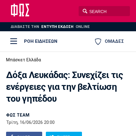
ΔΙΑΒΑΣΤΕ THN
ΕΝΤΥΠΗ ΕΚΔΟΣΗ
ONLINE
ΡΟΗ ΕΙΔΗΣΕΩΝ
ΟΜΑΔΕΣ
Ποδόσφαιρο
Μπάσκετ Ελλάδα
ΠΟΔΟΣΦΑΙΡΟ
ΜΠΑΣΚΕΤ
Δόξα Λευκάδας: Συνεχίζει τις
Super League 1
Μπάσκετ
ΒΟΛΕΪ
ΠΟΛΟ
ΣΠΟΡ
ενέργειες για την βελτίωση
Ολυμπιακός
ΑΕΚ
ΠΑΟΚ
Super League 2
Ελλάδα
Ολυμπιακοί Αγώνες
του γηπέδου
AUTO-MOTO
PLUS
Γ Εθνική
Εθνική
Βόλεϊ
ΦΩΣ TEAM
Ελλάδα
EuroLeague
Πόλο
Παναθηναϊκός
Ατρόμητος
Πανιώνιος
Τρίτη, 16/06/2026 20:00
Champions League
ΝΒΑ
Τένις