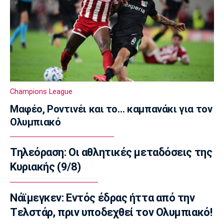
Γιώργος Μασούρας: Ανακοινώθηκε από τη
ΝΕΟΜ!
16:20
Πόλο
Ευρωπαϊκό Πρωτάθλημα Νέων Ανδρών:
Αναχώρησε για τη Βουλγαρία η Εθνική
16:05
Champions League
Super League 2
Μαφέο, Ροντινέι και το… καμπανάκι για τον
Απόλλων Καλαμαριάς: Ενισχύθηκε με τον
Ολυμπιακό
Βοριαζίδη
15:50
Τηλεόραση: Οι αθλητικές μεταδόσεις της
Στίβος
Αρχίζει το Ευρωπαϊκό Πρωτάθλημα στίβου
Κυριακής (9/8)
στο Μπέρμιγχαμ
15:35
Νάϊμεγκεν: Εντός έδρας ήττα από την
Μπάσκετ Ελλάδα
Tελστάρ, πριν υποδεχθεί τον Ολυμπιακό!
Μουρατίδης: «Στο NBA Summer League