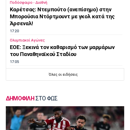
Ποδόσφαιρο - Διεθνή
Kαρέτσας: Ντεμπούτο (ανεπίσημο) στην
Μπορούσια Ντόρτμουντ με γκολ κατά της
Άρσεναλ!
17:20
Ολυμπιακοί Αγώνες
EOE: Ξεκινά τον καθαρισμό των μαρμάρων
του Παναθηναϊκού Σταδίου
17:05
Επικαιρότητα
Όλες οι ειδήσεις
Φεύγουν οι αδειούχοι του Αυγούστου
16:50
Μπάσκετ Ελλάδα
ΔΗΜΟΦΙΛΗ
ΣΤΟ ΦΩΣ
Oλυμπιακός: Αμετακίνητος στα 3 εκατ. ευρώ
για τον Γουόκαπ, από την Ντουμπάι!
16:35
Super League 1