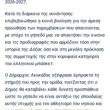
2026-2027.
Λίβερπουλ
Μάντσεστερ
Γιουβέντους
Σίτι
Κατά τη διάρκεια της συνάντησης
επιβεβαιώθηκε η κοινή βούληση για την άμεση
προώθηση των παρεμβάσεων που απαιτούνται,
Ίντερ
Μίλαν
Μπάγερν
με στόχο το γήπεδό μας να αποκτήσει την εικόνα
και τις προδιαγραφές που αρμόζουν τόσο στην
ιστορία της Δόξας όσο και στη μεγάλη πρόκληση
της συμμετοχής της στην κορυφαία κατηγορία
Μπορούσια
Παρί Σεν
Μαρσέιγ
του ελληνικού μπάσκετ.
Ντόρτμουντ
Ζερμέν
Ο Δήμαρχος Λευκάδας εξέφρασε έμπρακτα τη
στήριξή του προς την ομάδα, τονίζοντας ότι ο
Μονακό
Ερυθρός
Τότεναμ
Δήμος θα καταβάλει κάθε δυνατή προσπάθεια
Αστέρας
ώστε το γήπεδο να είναι αντάξιο της σπουδαίας
αυτής στιγμής για τον αθλητισμό του νησιού και