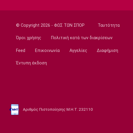
ΠΑΟΚ: Ανεβαίνει ο Γιαννούλης
14:05
Γ Εθνική
© Copyright 2026 - ΦΩΣ ΤΩΝ ΣΠΟΡ
Ταυτότητα
Ιωνικός: Ενισχύθηκε με τον Παγώνη
Όροι χρήσης
Πολιτική κατά των διακρίσεων
13:50
Εθνικές Μπάσκετ
Feed
Επικοινωνία
Αγγελίες
Διαφήμιση
Σκούμα: «Είμαστε ενωμένες και
προετοιμασμένες»
Έντυπη έκδοση
13:35
Super League 1
Ηλιόπουλος σε Πήλιο: «Υπήρχαν άνθρωποι
που σε αμφισβήτησαν» (vid)
13:20
Αριθμός Πιστοποίησης Μ.Η.Τ. 232110
Super League 2
ΑΕΛ: Πήρε τον Τσιγγάρα
13:05