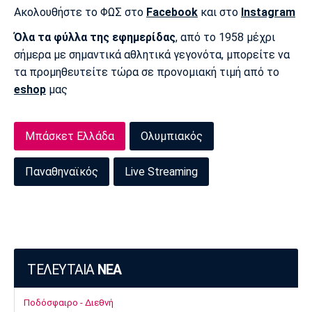
Λίβερπουλ
Μάντσεστερ
Γιουβέντους
Ακολουθήστε το ΦΩΣ στο
Facebook
και στο
Instagram
Σίτι
Όλα τα φύλλα της εφημερίδας
, από το 1958 μέχρι
σήμερα με σημαντικά αθλητικά γεγονότα, μπορείτε να
τα προμηθευτείτε τώρα σε προνομιακή τιμή από το
Ίντερ
Μίλαν
Μπάγερν
eshop
μας
Μπάσκετ Ελλάδα
Ολυμπιακός
Μπορούσια
Παρί Σεν
Μαρσέιγ
Παναθηναϊκός
Live Streaming
Ντόρτμουντ
Ζερμέν
Μονακό
Ερυθρός
Τότεναμ
Αστέρας
ΤΕΛΕΥΤΑΙΑ
ΝΕΑ
Ποδόσφαιρο - Διεθνή