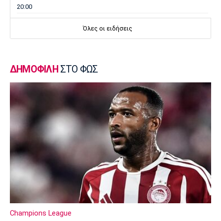
20:00
Super League 1
Όλες οι ειδήσεις
Λεβαδειακός: Και επίσημα δικός του ο
Εντιαγέ
19:45
ΔΗΜΟΦΙΛΗ
ΣΤΟ ΦΩΣ
Ποδόσφαιρο - Διεθνή
«Χρυσή» συμφωνία Τραμπζονσπόρ με Σαλάχ
– Έσοδα 12 εκατ. ευρώ σε τρεις ημέρες
19:30
Μπάσκετ Ελλάδα
Βίκος Ιωαννίνων: Ανακοίνωσε Αγραβάνη
19:15
Στίβος
Παγκόσμιο Πρωτάθλημα Κ20: Σπουδαία
διάκριση και έβδομη θέση για την Στρούμπου
19:00
Champions League
Πόλο