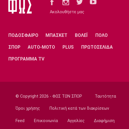
συγγνώμη για την καταγγελία
Ακολουθήστε μας
17:45
Στίβος
Παγκόσμιο Πρωτάθλημα Κ20: Πέμπτη θέση
ΠΟΔΟΣΦΑΙΡΟ
ΜΠΑΣΚΕΤ
ΒΟΛΕΪ
ΠΟΛΟ
για τον Τζαμτζή
17:30
ΣΠΟΡ
AUTO-MOTO
PLUS
ΠΡΩΤΟΣΕΛΙΔΑ
Super League 1
ΠΡΟΓΡΑΜΜΑ TV
Σκωτσέζικα ΜΜΕ: «Στο ραντάρ του
Ολυμπιακού ο Τζος Ντόιγκ»
17:14
Στίβος
Παγκόσμιο Πρωτάθλημα Κ20: Δεύτερο
© Copyright 2026 - ΦΩΣ ΤΩΝ ΣΠΟΡ
Ταυτότητα
πανελλήνιο ρεκόρ για την Μπακογιάννη
17:00
Όροι χρήσης
Πολιτική κατά των διακρίσεων
Super League 2
Feed
Επικοινωνία
Αγγελίες
Διαφήμιση
Στον Πανσερραϊκό ο Σμπώκος