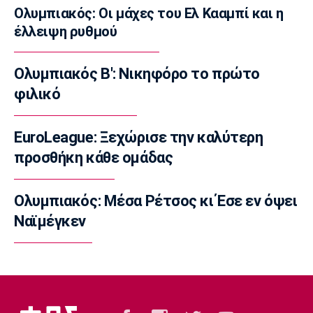
Ολυμπιακός: Οι μάχες του Ελ Κααμπί και η
Παγκόσμιο Παίδων: Η Ελλάδα εύκολα 14-5
έλλειψη ρυθμού
την Τουρκία
18:45
Ολυμπιακός Β': Νικηφόρο το πρώτο
Ποδόσφαιρο - Διεθνή
Φιλική ήττα της Χαλ στο ντεμπούτο του
φιλικό
Τζολάκη
18:32
EuroLeague: Ξεχώρισε την καλύτερη
Εθνικές Μπάσκετ
προσθήκη κάθε ομάδας
Eurobasket U18: Με ανατροπή η Ελλάδα, 67-
65 τη Βουλγαρία
Ολυμπιακός: Μέσα Ρέτσος κι Έσε εν όψει
18:15
Ναϊμέγκεν
Βόλεϊ
ΕΟΠΕ: Τίμησε τον Κούβελο σε μια ξεχωριστή
βραδιά
18:00
Ποδόσφαιρο - Εθνικές Ομάδες
Νότια Κορέα: Η ομοσπονδία ζήτησε