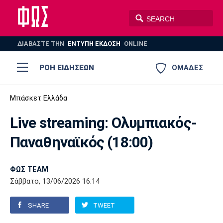
ΔΙΑΒΑΣΤΕ THN
ΕΝΤΥΠΗ ΕΚΔΟΣΗ
ONLINE
ΡΟΗ ΕΙΔΗΣΕΩΝ
ΟΜΑΔΕΣ
Ποδόσφαιρο
Μπάσκετ Ελλάδα
ΠΟΔΟΣΦΑΙΡΟ
ΜΠΑΣΚΕΤ
Live streaming: Ολυμπιακός-
Super League 1
Μπάσκετ
ΒΟΛΕΪ
ΠΟΛΟ
ΣΠΟΡ
Παναθηναϊκός (18:00)
Ολυμπιακός
ΑΕΚ
ΠΑΟΚ
Super League 2
Ελλάδα
Ολυμπιακοί Αγώνες
AUTO-MOTO
PLUS
ΦΩΣ TEAM
Γ Εθνική
Εθνική
Βόλεϊ
Σάββατο, 13/06/2026 16:14
Ελλάδα
EuroLeague
Πόλο
Παναθηναϊκός
Ατρόμητος
Πανιώνιος
SHARE
TWEET
Champions League
ΝΒΑ
Τένις