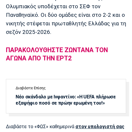
Μουσική
Στήλες
Ολυμπιακός υποδέχεται στο ΣΕΦ τον
Παναθηναϊκό. Οι δύο ομάδες είναι στο 2-2 και ο
Πολιτισμός
Τραγούδια
Πρόγραμμα TV
νικητής στέφεται πρωταθλητής Ελλάδας για τη
Ιωνικός
Κηφισιά
Πανσερραϊκός
Cine Spot
σεζόν 2025-2026.
Running
ΠΑΡΑΚΟΛΟΥΘΗΣΤΕ ΖΩΝΤΑΝΑ ΤΟΝ
ΑΓΩΝΑ ΑΠΟ ΤΗΝ ΕΡΤ2
Media
Μπαρτσελόνα
Ρεάλ
Ατλέτικο
Μαδρίτης
Μαδρίτης
Παρασκήνιο
Διαβάστε Επίσης
Νέο σκάνδαλο με Ινφαντίνο: «Η UEFA πλήρωσε
Μάντσεστερ
Τσέλσι
Άρσεναλ
εξαψήφιο ποσό σε πρώην ερωμένη του!»
Γιουνάιτεντ
Διαβάστε το «ΦΩΣ» καθημερινά
στον υπολογιστή σας