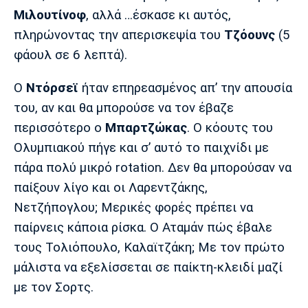
Λίβερπουλ
Μάντσεστερ
Γιουβέντους
Μιλουτίνοφ
, αλλά …έσκασε κι αυτός,
Σίτι
πληρώνοντας την απερισκεψία του
Τζόουνς
(5
φάουλ σε 6 λεπτά).
Ίντερ
Μίλαν
Μπάγερν
Ο
Ντόρσεϊ
ήταν επηρεασμένος απ’ την απουσία
του, αν και θα μπορούσε να τον έβαζε
περισσότερο ο
Μπαρτζώκας
. Ο κόουτς του
Ολυμπιακού πήγε και σ’ αυτό το παιχνίδι με
πάρα πολύ μικρό rotation. Δεν θα μπορούσαν να
Μπορούσια
Παρί Σεν
Μαρσέιγ
Ντόρτμουντ
Ζερμέν
παίξουν λίγο και οι Λαρεντζάκης,
Νετζήπογλου; Μερικές φορές πρέπει να
παίρνεις κάποια ρίσκα. Ο Αταμάν πώς έβαλε
τους Τολιόπουλο, Καλαϊτζάκη; Με τον πρώτο
Μονακό
Ερυθρός
Τότεναμ
Αστέρας
μάλιστα να εξελίσσεται σε παίκτη-κλειδί μαζί
με τον Σορτς.