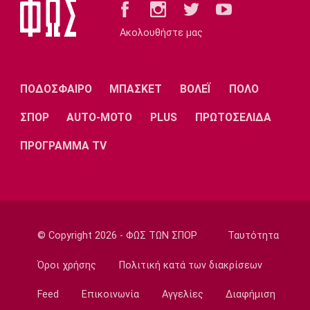
Στίβος
Ακολουθήστε μας
Παγκόσμιο Πρωτάθλημα Κ20: Έκτη θέση για
την Ραφαηλίδου στον τελικό της
σφαιροβολίας
ΠΟΔΟΣΦΑΙΡΟ
ΜΠΑΣΚΕΤ
ΒΟΛΕΪ
ΠΟΛΟ
23:11
Super League 2
ΣΠΟΡ
AUTO-MOTO
PLUS
ΠΡΩΤΟΣΕΛΙΔΑ
Διπλή ενίσχυση για την ΑΕΛ
ΠΡΟΓΡΑΜΜΑ TV
23:00
Ποδόσφαιρο - Διεθνή
Πυραυλική επίθεση της Ρωσίας στο γήπεδο
της Τσερνομόρετς
22:58
© Copyright 2026 - ΦΩΣ ΤΩΝ ΣΠΟΡ
Ταυτότητα
EuroLeague
Ενδιαφέρον της Μάλαγα για Μπόλομποϊ
Όροι χρήσης
Πολιτική κατά των διακρίσεων
22:52
Feed
Επικοινωνία
Αγγελίες
Διαφήμιση
Στίβος