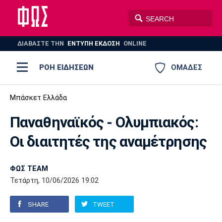
ΔΙΑΒΑΣΤΕ THN
ΕΝΤΥΠΗ ΕΚΔΟΣΗ
ONLINE
ΡΟΗ ΕΙΔΗΣΕΩΝ
ΟΜΑΔΕΣ
Ποδόσφαιρο
Μπάσκετ Ελλάδα
ΠΟΔΟΣΦΑΙΡΟ
ΜΠΑΣΚΕΤ
Παναθηναϊκός - Ολυμπιακός:
Super League 1
Μπάσκετ
ΒΟΛΕΪ
ΠΟΛΟ
ΣΠΟΡ
Οι διαιτητές της αναμέτρησης
Ολυμπιακός
ΑΕΚ
ΠΑΟΚ
Super League 2
Ελλάδα
Ολυμπιακοί Αγώνες
AUTO-MOTO
PLUS
ΦΩΣ TEAM
Γ Εθνική
Εθνική
Βόλεϊ
Τετάρτη, 10/06/2026 19:02
Ελλάδα
EuroLeague
Πόλο
Παναθηναϊκός
Ατρόμητος
Πανιώνιος
SHARE
TWEET
Champions League
ΝΒΑ
Τένις