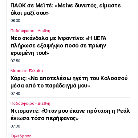
ΠΑΟΚ σε Μεϊτέ: «Μείνε δυνατός, είμαστε
Πόρτο
Μπενφίκα
όλοι μαζί σου»
08:00
Ποδόσφαιρο - Διεθνή
Νέο σκάνδαλο με Ινφαντίνο: «Η UEFA
πλήρωσε εξαψήφιο ποσό σε πρώην
ερωμένη του!»
07:50
Μπάσκετ Ελλάδα
Χάρις: «Να αποτελέσω ηγέτη του Κολοσσού
μέσα από το παράδειγμά μου»
07:40
Ποδόσφαιρο - Διεθνή
Ντιομαντέ: «Όταν μου έκανε πρόταση η Ρεάλ
ένιωσα τόσο περήφανος»
07:30
Τηλεόραση