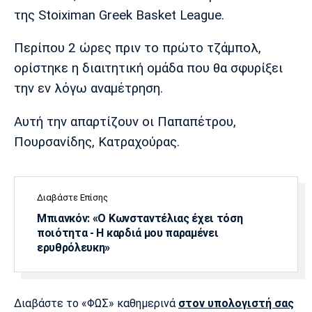
Μουσική
Στήλες
της Stoiximan Greek Basket League.
Πολιτισμός
Τραγούδια
Πρόγραμμα TV
Περίπου 2 ώρες πριν το πρώτο τζάμπολ,
Ιωνικός
Κηφισιά
Πανσερραϊκός
ορίστηκε η διαιτητική ομάδα που θα σφυρίξει
Cine Spot
την εν λόγω αναμέτρηση.
Running
Αυτή την απαρτίζουν οι Παπαπέτρου,
Media
Πουρσανίδης, Κατραχούρας.
Μπαρτσελόνα
Ρεάλ
Ατλέτικο
Μαδρίτης
Μαδρίτης
Παρασκήνιο
Διαβάστε Επίσης
Μπιανκόν: «Ο Κωνσταντέλιας έχει τόση
ποιότητα - Η καρδιά μου παραμένει
Μάντσεστερ
Τσέλσι
Άρσεναλ
ερυθρόλευκη»
Γιουνάιτεντ
Διαβάστε το «ΦΩΣ» καθημερινά
στον υπολογιστή σας