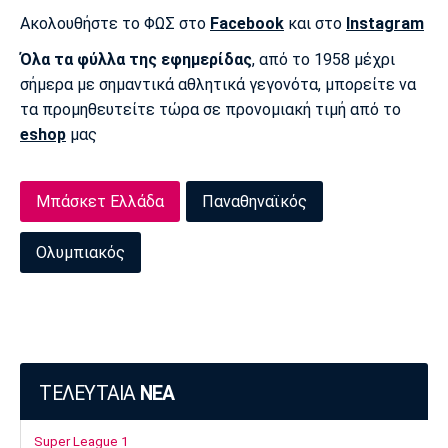
Λίβερπουλ
Μάντσεστερ
Γιουβέντους
Ακολουθήστε το ΦΩΣ στο
Facebook
και στο
Instagram
Σίτι
Όλα τα φύλλα της εφημερίδας
, από το 1958 μέχρι
σήμερα με σημαντικά αθλητικά γεγονότα, μπορείτε να
τα προμηθευτείτε τώρα σε προνομιακή τιμή από το
Ίντερ
Μίλαν
Μπάγερν
eshop
μας
Μπάσκετ Ελλάδα
Παναθηναϊκός
Μπορούσια
Παρί Σεν
Μαρσέιγ
Ολυμπιακός
Ντόρτμουντ
Ζερμέν
Μονακό
Ερυθρός
Τότεναμ
Αστέρας
ΤΕΛΕΥΤΑΙΑ
ΝΕΑ
Super League 1