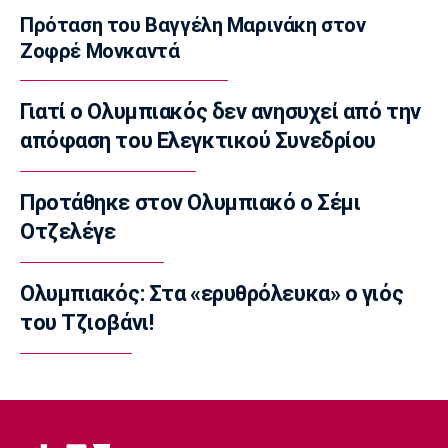
Ολυμπιακής Φλόγας
Πρόταση του Βαγγέλη Μαρινάκη στον
23:45
Ζοφρέ Μονκαντά
Εθνικές Μπάσκετ
Εθνική Νεανίδων: Πικρός αποκλεισμός από
Γιατί ο Ολυμπιακός δεν ανησυχεί από την
τη Λιθουανία στην παράταση
απόφαση του Ελεγκτικού Συνεδρίου
23:35
Ποδόσφαιρο - Διεθνή
Προτάθηκε στον Ολυμπιακό ο Σέμι
Μπαρτσελόνα: Κατέθεσε πρόταση στη
Οτζελέγε
Μάντσεστερ Σίτι για τον Ρόδρι
23:34
Ολυμπιακός: Στα «ερυθρόλευκα» ο γιός
Champions League
Ολυμπιακός: Οι μάχες του Ελ Κααμπί και η
του Τζιοβάνι!
έλλειψη ρυθμού
23:33
Ποδόσφαιρο - Διεθνή
Συνεχίζει στο MLS ο Σέρχι Ρομπέρτο
23:22