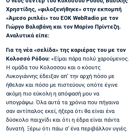
Μουσική
Στήλες
Ο νέος σέντερ του Κολοσσού Ρόδου, Βασίλης
Χρηστίδης, «φιλοξενήθηκε» στην εκπομπή
Πολιτισμός
Τραγούδια
Πρόγραμμα TV
«Άμεσο ριπλέι» του ΕΟΚ WebRadio με τον
Ιωνικός
Κηφισιά
Πανσερραϊκός
Γιώργο Βαλαβάνη και τον Μαρίνο Πρίντεζη.
Cine Spot
Αναλυτικά είπε:
Running
Για τη νέα «σελίδα» της καριέρας του με τον
Κολοσσό Ρόδου:
«Είμαι πάρα πολύ χαρούμενος.
Media
Η ομάδα του Κολοσσου και ο κόουτς
Μπαρτσελόνα
Ρεάλ
Ατλέτικο
Μαδρίτης
Μαδρίτης
Παρασκήνιο
Λυκογιάννης έδειξαν απ’ την αρχή πόσο με
ήθελαν και πόσο με πιστεύουν, οπότε έγινε
ακόμη πιο εύκολη η απόφασή μου να
υπογράψω. Όλα αυτά τα χρόνια που πήγαινα
Μάντσεστερ
Τσέλσι
Άρσεναλ
Γιουνάιτεντ
σαν αντίπαλος εκεί, ήξερα ότι θα είναι ένα
δύσκολο παιχνίδι και ότι η έδρα είναι πάντα
δυνατή. Ξέρω ότι πάω σ’ ένα περιβάλλον υγιές.