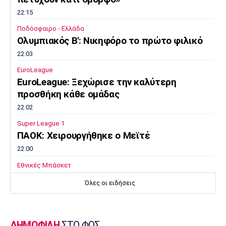
22:15
Ποδόσφαιρο - Ελλάδα
Ολυμπιακός Β': Νικηφόρο το πρώτο φιλικό
22:03
EuroLeague
EuroLeague: Ξεχώρισε την καλύτερη
προσθήκη κάθε ομάδας
22:02
Super League 1
ΠΑΟΚ: Χειρουργήθηκε ο Μεϊτέ
22:00
Εθνικές Μπάσκετ
Εθνική Κορασίδων: Συνέτριψε με 78-36 την
Όλες οι ειδήσεις
Ιρλανδία
21:45
Μπάσκετ Α1 Γυναικών
ΔΗΜΟΦΙΛΗ
ΣΤΟ ΦΩΣ