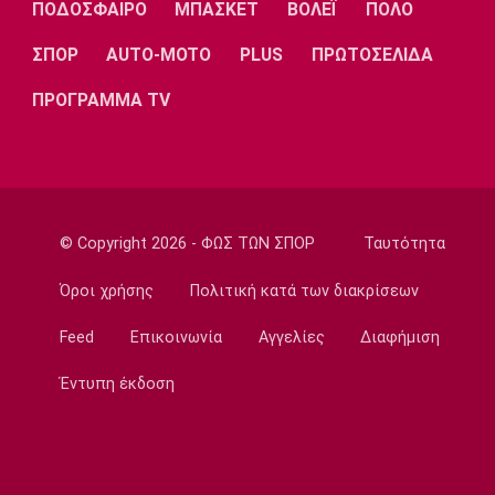
ΠΟΔΟΣΦΑΙΡΟ
ΜΠΑΣΚΕΤ
ΒΟΛΕΪ
ΠΟΛΟ
19:30
Μπάσκετ Ελλάδα
ΣΠΟΡ
AUTO-MOTO
PLUS
ΠΡΩΤΟΣΕΛΙΔΑ
Παραμένει στο Περιστέρι ο Ιτούνας
ΠΡΟΓΡΑΜΜΑ TV
19:15
Μπάσκετ Ελλάδα
Στουρνάρας: «Αρχικός στόχος της Ασπίδας η
είσοδος στα play-offs»
19:00
© Copyright 2026 - ΦΩΣ ΤΩΝ ΣΠΟΡ
Ταυτότητα
Super League 1
Παναθηναϊκός: Επαγγελματικά συμβόλαια σε
Όροι χρήσης
Πολιτική κατά των διακρίσεων
έξι παίκτες της ακαδημίας
Feed
Επικοινωνία
Αγγελίες
Διαφήμιση
18:45
Εθνικές Μπάσκετ
Έντυπη έκδοση
Χωρίς παίκτη από το ΝΒΑ και μόλις δύο από
τη Euroleague η αποστολή της Λιθουανίας
18:30
Μπάσκετ Ελλάδα