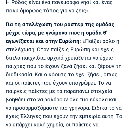
Η Ρόδος είναι ένα πανέμορφο νησί και ένας
Λίβερπουλ
Μάντσεστερ
Γιουβέντους
Σίτι
πολύ όμορφος τόπος για να ζεις».
Για τη στελέχωση του ρόστερ της ομάδας
μέχρι τώρα, με γνώμονα πως η ομάδα θ’
Ίντερ
Μίλαν
Μπάγερν
αγωνίζεται και στην Ευρώπη:
«Παίζει ρόλο η
στελέχωση. Όταν παίζεις Ευρώπη και έχεις
διπλά παιχνίδια, αρχικά χρειάζεται να έχεις
παίχτες που το έχουν ξανά ζήσει και ξέρουν τη
Μπορούσια
Παρί Σεν
Μαρσέιγ
διαδικασία. Και ο κόουτς το έχει ζήσει, όπως
Ντόρτμουντ
Ζερμέν
και οι παίκτες που έχουν υπογράψει. Το να
παίρνεις παίκτες με τα παραπάνω στοιχεία
βοηθάει στο να ρολάρουν όλα πιο εύκολα και
Μονακό
Ερυθρός
Τότεναμ
να προσαρμοζόμαστε πιο γρήγορα. Ειδικά το να
Αστέρας
έχεις Έλληνες που έχουν την εμπειρία αυτή. Το
να υπάρχει καλή χημεία, οι παίκτες να