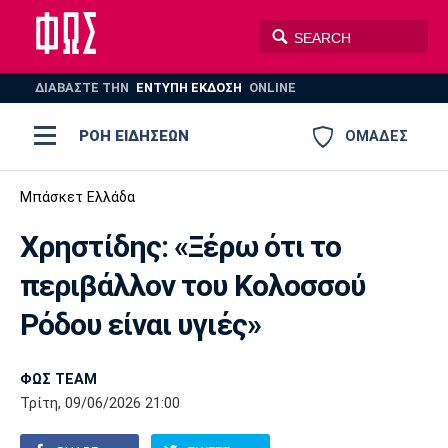
ΔΙΑΒΑΣΤΕ THN
ΕΝΤΥΠΗ ΕΚΔΟΣΗ
ONLINE
ΡΟΗ ΕΙΔΗΣΕΩΝ
ΟΜΑΔΕΣ
Ποδόσφαιρο
Μπάσκετ Ελλάδα
ΠΟΔΟΣΦΑΙΡΟ
ΜΠΑΣΚΕΤ
Χρηστίδης: «Ξέρω ότι το
Super League 1
Μπάσκετ
ΒΟΛΕΪ
ΠΟΛΟ
ΣΠΟΡ
περιβάλλον του Κολοσσού
Ολυμπιακός
ΑΕΚ
ΠΑΟΚ
Super League 2
Ελλάδα
Ολυμπιακοί Αγώνες
Ρόδου είναι υγιές»
AUTO-MOTO
PLUS
Γ Εθνική
Εθνική
Βόλεϊ
ΦΩΣ TEAM
Ελλάδα
EuroLeague
Πόλο
Παναθηναϊκός
Ατρόμητος
Πανιώνιος
Τρίτη, 09/06/2026 21:00
Champions League
ΝΒΑ
Τένις