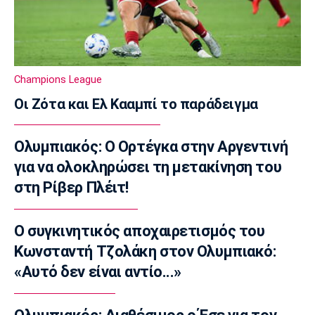
highlights της αναμέτρησης
08:20
Super League 1
Ολυμπιακός: Στο κάδρο και ο Βίνια
Champions League
08:05
Οι Ζότα και Ελ Κααμπί το παράδειγμα
Τένις
Σάκκαρη: Νικηφόρα πρεμιέρα στο Τορόντο
Ολυμπιακός: Ο Ορτέγκα στην Αργεντινή
07:50
για να ολοκληρώσει τη μετακίνηση του
Επικαιρότητα
στη Ρίβερ Πλέιτ!
Πυρκαγιά: Πολύ υψηλός κίνδυνος εκδήλωσης
σε Αττική, Εύβοια και Βοιωτία
07:35
Ο συγκινητικός αποχαιρετισμός του
Επικαιρότητα
Κωνσταντή Τζολάκη στον Ολυμπιακό:
Καιρός: Αίθριος με υψηλές θερμοκρασίες
«Αυτό δεν είναι αντίο...»
07:20
Επικαιρότητα