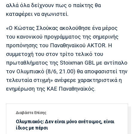
Λίβερπουλ
Μάντσεστερ
Γιουβέντους
αλλά όλα δείχνουν πως ο παίκτης θα
Σίτι
καταφέρει να αγωνιστεί.
«Ο Κώστας Σλούκας ακολούθησε ένα μέρος
του κανονικού προγράμματος της σημερινής
Ίντερ
Μίλαν
Μπάγερν
προπόνησης του Παναθηναϊκού AKTOR. Η
συμμετοχή του στον τρίτο τελικό του
πρωταθλήματος της Stoixman GBL με αντίπαλο
τον Ολυμπιακό (8/6, 21.00) θα αποφασιστεί την
Μπορούσια
Παρί Σεν
Μαρσέιγ
Ντόρτμουντ
Ζερμέν
τελευταία στιγμή» ανέφερε χαρακτηριστικά η
ενημέρωση της ΚΑΕ Παναθηναϊκός.
Μονακό
Ερυθρός
Τότεναμ
Αστέρας
Διαβάστε Επίσης
Ολυμπιακός: Δεν είναι μόνο ανέτοιμος, είναι
ίδιος με πέρσι