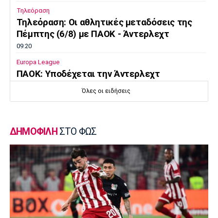
Τηλεόραση
Τηλεόραση: Οι αθλητικές μεταδόσεις της
Πέμπτης (6/8) με ΠΑΟΚ - Άντερλεχτ
09:20
Europa League
ΠΑΟΚ: Υποδέχεται την Άντερλεχτ
09:05
Όλες οι ειδήσεις
Κολύμβηση
Ευρωπαϊκό Πρωτάθλημα Νέων Γυναικών:
Ήττα της Ελλάδας από την Ολλανδία
ΔΗΜΟΦΙΛΗ
ΣΤΟ ΦΩΣ
08:50
Χάντμπολ
Παπάζογλου: «Βρισκόμαστε σε πολύ καλό
επίπεδο»
08:35
Conference League
Παναθηναϊκός - ΤΣΣΚΑ 1948 1-1: Τα