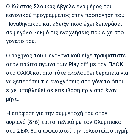
Μουσική
Στήλες
Ο Κώστας Σλούκας έβγαλε ένα μέρος του
κανονικού προγράμματος στην προπόνηση του
Πολιτισμός
Τραγούδια
Πρόγραμμα TV
Παναθηναϊκού και έδειξε πως έχει ξεπεράσει
Ιωνικός
Κηφισιά
Πανσερραϊκός
Cine Spot
σε μεγάλο βαθμό τις ενοχλήσεις που είχε στο
γόνατό του.
Running
Ο αρχηγός του Παναθηναϊκού είχε τραυματιστεί
Media
στον πρώτο αγώνα των Play off με τον ΠΑΟΚ
Μπαρτσελόνα
Ρεάλ
Ατλέτικο
Μαδρίτης
Μαδρίτης
στο ΟΑΚΑ και από τότε ακολουθεί θεραπεία για
Παρασκήνιο
να ξεπεράσει τις ενοχλήσεις στο γόνατο όπου
είχε υποβληθεί σε επέμβαση πριν από έναν
μήνα.
Μάντσεστερ
Τσέλσι
Άρσεναλ
Γιουνάιτεντ
Η απόφαση για την συμμετοχή του στον
αυριανό (8/6) τρίτο τελικό με τον Ολυμπιακό
στο ΣΕΦ, θα αποφασιστεί την τελευταία στιγμή,