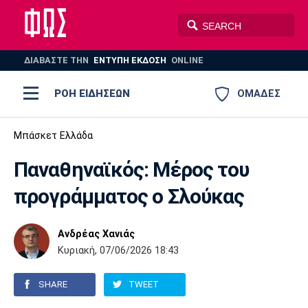
ΔΙΑΒΑΣΤΕ THN
ΕΝΤΥΠΗ ΕΚΔΟΣΗ
ONLINE
ΡΟΗ ΕΙΔΗΣΕΩΝ
ΟΜΑΔΕΣ
Ποδόσφαιρο
Μπάσκετ Ελλάδα
ΠΟΔΟΣΦΑΙΡΟ
ΜΠΑΣΚΕΤ
Παναθηναϊκός: Μέρος του
Super League 1
Μπάσκετ
ΒΟΛΕΪ
ΠΟΛΟ
ΣΠΟΡ
προγράμματος ο Σλούκας
Ολυμπιακός
ΑΕΚ
ΠΑΟΚ
Super League 2
Ελλάδα
Ολυμπιακοί Αγώνες
AUTO-MOTO
PLUS
Ανδρέας Χανιάς
Γ Εθνική
Εθνική
Βόλεϊ
Κυριακή, 07/06/2026 18:43
Ελλάδα
EuroLeague
Πόλο
Παναθηναϊκός
Ατρόμητος
Πανιώνιος
SHARE
TWEET
Champions League
ΝΒΑ
Τένις