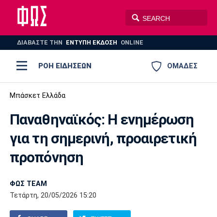
ΔΙΑΒΑΣΤΕ THN
ΕΝΤΥΠΗ ΕΚΔΟΣΗ
ONLINE
ΡΟΗ ΕΙΔΗΣΕΩΝ
ΟΜΑΔΕΣ
Ποδόσφαιρο
Μπάσκετ Ελλάδα
ΠΟΔΟΣΦΑΙΡΟ
ΜΠΑΣΚΕΤ
Παναθηναϊκός: Η ενημέρωση
Super League 1
Μπάσκετ
ΒΟΛΕΪ
ΠΟΛΟ
ΣΠΟΡ
για τη σημερινή, προαιρετική
Ολυμπιακός
ΑΕΚ
ΠΑΟΚ
Super League 2
Ελλάδα
Ολυμπιακοί Αγώνες
προπόνηση
AUTO-MOTO
PLUS
Γ Εθνική
Εθνική
Βόλεϊ
ΦΩΣ TEAM
Ελλάδα
EuroLeague
Πόλο
Παναθηναϊκός
Ατρόμητος
Πανιώνιος
Τετάρτη, 20/05/2026 15:20
Champions League
ΝΒΑ
Τένις