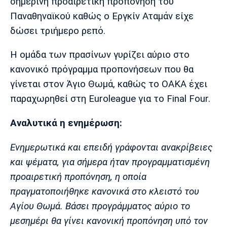
Μουσική
Στήλες
σημερινή προαιρετική προπόνηση του
Παναθηναϊκού καθώς ο Εργκίν Αταμάν είχε
Πολιτισμός
Τραγούδια
Πρόγραμμα TV
δώσει τριήμερο ρεπό.
Ιωνικός
Κηφισιά
Πανσερραϊκός
Cine Spot
Η ομάδα των πρασίνων γυρίζει αύριο στο
κανονικό πρόγραμμα προπονήσεων που θα
Running
γίνεται στον Άγιο Θωμά, καθώς το ΟΑΚΑ έχει
παραχωρηθεί στη Euroleague για το Final Four.
Media
Μπαρτσελόνα
Ρεάλ
Ατλέτικο
Μαδρίτης
Μαδρίτης
Αναλυτικά η ενημέρωση:
Παρασκήνιο
Ενημερωτικά και επειδή γράφονται ανακρίβειες
και ψέματα, για σήμερα ήταν προγραμματισμένη
Μάντσεστερ
Τσέλσι
Άρσεναλ
προαιρετική προπόνηση, η οποία
Γιουνάιτεντ
πραγματοποιήθηκε κανονικά στο κλειστό του
Αγίου Θωμά. Βάσει προγράμματος αύριο το
μεσημέρι θα γίνει κανονική προπόνηση υπό τον