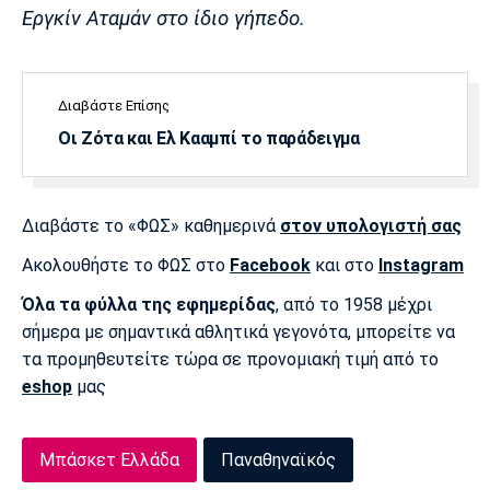
Λίβερπουλ
Μάντσεστερ
Γιουβέντους
Εργκίν Αταμάν στο ίδιο γήπεδο.
Σίτι
Διαβάστε Επίσης
Οι Ζότα και Ελ Κααμπί το παράδειγμα
Ίντερ
Μίλαν
Μπάγερν
Διαβάστε το «ΦΩΣ» καθημερινά
στον υπολογιστή σας
Ακολουθήστε το ΦΩΣ στο
Facebook
και στο
Instagram
Μπορούσια
Παρί Σεν
Μαρσέιγ
Ντόρτμουντ
Ζερμέν
Όλα τα φύλλα της εφημερίδας
, από το 1958 μέχρι
σήμερα με σημαντικά αθλητικά γεγονότα, μπορείτε να
τα προμηθευτείτε τώρα σε προνομιακή τιμή από το
eshop
μας
Μονακό
Ερυθρός
Τότεναμ
Αστέρας
Μπάσκετ Ελλάδα
Παναθηναϊκός