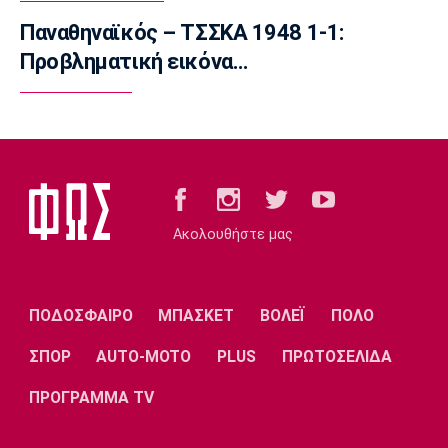
17:50
Παναθηναϊκός – ΤΣΣΚΑ 1948 1-1:
Super League 2
Προβληματική εικόνα…
AEΛ: Δικός της ο Ανδρέας Μακρής
17:35
Ποδόσφαιρο - Διεθνή
Ολυμπιακός: Το deal με Παλέρμο για
Στρεφέτσα
17:19
Ακολουθήστε μας
Μπάσκετ
Mε Μιλουτίνοφ και Γιόκιτς οι επιλογές της
Σερβίας για τα προκριματικά του
Παγκοσμίου 2027
ΠΟΔΟΣΦΑΙΡΟ
ΜΠΑΣΚΕΤ
ΒΟΛΕΪ
ΠΟΛΟ
17:04
ΣΠΟΡ
AUTO-MOTO
PLUS
ΠΡΩΤΟΣΕΛΙΔΑ
Super League 2
AEΛ: Ενίσχυση με Μακρή και Παπαγεωργίου
ΠΡΟΓΡΑΜΜΑ TV
16:50
Super League 1