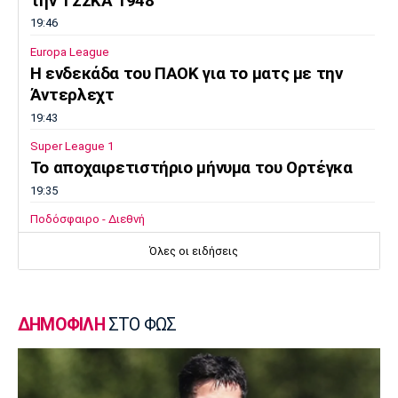
την ΤΣΣΚΑ 1948
19:46
Europa League
Η ενδεκάδα του ΠΑΟΚ για το ματς με την
Άντερλεχτ
19:43
Super League 1
Το αποχαιρετιστήριο μήνυμα του Ορτέγκα
19:35
Ποδόσφαιρο - Διεθνή
Επίσημο! Ο Ορτέγκα στη Ρίβερ Πλέιτ
Όλες οι ειδήσεις
19:22
Champions League
Ολυμπιακός: Περιμένει τον Έσε
ΔΗΜΟΦΙΛΗ
ΣΤΟ ΦΩΣ
19:03
Μπάσκετ
Μακάμπι Τελ Αβίβ: Φιλικά προετοιμασίας με