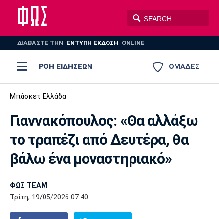
ΔΙΑΒΑΣΤΕ THN
ΕΝΤΥΠΗ ΕΚΔΟΣΗ
ONLINE
ΡΟΗ ΕΙΔΗΣΕΩΝ
ΟΜΑΔΕΣ
Ποδόσφαιρο
Μπάσκετ Ελλάδα
ΠΟΔΟΣΦΑΙΡΟ
ΜΠΑΣΚΕΤ
Γιαννακόπουλος: «Θα αλλάξω
Super League 1
Μπάσκετ
ΒΟΛΕΪ
ΠΟΛΟ
ΣΠΟΡ
το τραπέζι από Δευτέρα, θα
Ολυμπιακός
ΑΕΚ
ΠΑΟΚ
Super League 2
Ελλάδα
Ολυμπιακοί Αγώνες
βάλω ένα μοναστηριακό»
AUTO-MOTO
PLUS
Γ Εθνική
Εθνική
Βόλεϊ
ΦΩΣ TEAM
Ελλάδα
EuroLeague
Πόλο
Παναθηναϊκός
Ατρόμητος
Πανιώνιος
Τρίτη, 19/05/2026 07:40
Champions League
ΝΒΑ
Τένις