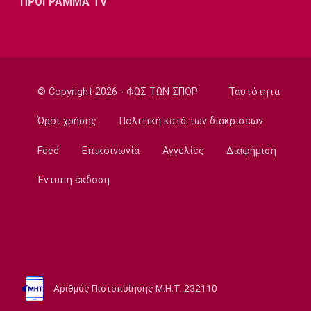
ΠΡΟΓΡΑΜΜΑ TV
08:30
Ποδόσφαιρο - Διεθνή
Παίρνει τον Ρόναλντ Αραούχο η Λίβερπουλ
08:20
Εθνικές Μπάσκετ
© Copyright 2026 - ΦΩΣ ΤΩΝ ΣΠΟΡ
Ταυτότητα
Κροατία: Με Χεζόνια και Ζούμπατς στα
προκριματικά
Όροι χρήσης
Πολιτική κατά των διακρίσεων
08:10
Feed
Επικοινωνία
Αγγελίες
Διαφήμιση
Super League 1
ΠΑΟΚ σε Μεϊτέ: «Μείνε δυνατός, είμαστε
Έντυπη έκδοση
όλοι μαζί σου»
08:00
Ποδόσφαιρο - Διεθνή
Νέο σκάνδαλο με Ινφαντίνο: «Η UEFA
πλήρωσε εξαψήφιο ποσό σε πρώην
ερωμένη του!»
Αριθμός Πιστοποίησης Μ.Η.Τ. 232110
07:50