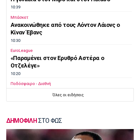
10:39
Μπάσκετ
Ανακοινώθηκε από τους Λόντον Λάιονς ο
Κίναν Έβανς
10:30
EuroLeague
«Παραμένει στον Ερυθρό Αστέρα ο
Οτζελέγε»
10:20
Ποδόσφαιρο - Διεθνή
«Έχει κλείσει καλά την πόρτα για την
Όλες οι ειδήσεις
παραχώρηση του Παυλίδη η Μπενφίκα»
10:10
Champions League
ΔΗΜΟΦΙΛΗ
ΣΤΟ ΦΩΣ
Ολυμπιακός: Μέσα Ρέτσος κι Έσε εν όψει
Ναϊμέγκεν
10:00