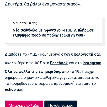
Λίβερπουλ
Μάντσεστερ
Γιουβέντους
Δευτέρα, θα βάλω ένα μοναστηριακό
».
Σίτι
Διαβάστε Επίσης
Νέο σκάνδαλο με Ινφαντίνο: «Η UEFA πλήρωσε
Ίντερ
Μίλαν
Μπάγερν
εξαψήφιο ποσό σε πρώην ερωμένη του!»
Διαβάστε το «ΦΩΣ» καθημερινά
στον υπολογιστή σας
Μπορούσια
Παρί Σεν
Μαρσέιγ
Ντόρτμουντ
Ζερμέν
Ακολουθήστε το ΦΩΣ στο
Facebook
και στο
Instagram
Όλα τα φύλλα της εφημερίδας
, από το 1958 μέχρι
σήμερα με σημαντικά αθλητικά γεγονότα, μπορείτε να
τα προμηθευτείτε τώρα σε προνομιακή τιμή από το
Μονακό
Ερυθρός
Τότεναμ
eshop
μας
Αστέρας
Μπάσκετ Ελλάδα
Παναθηναϊκός