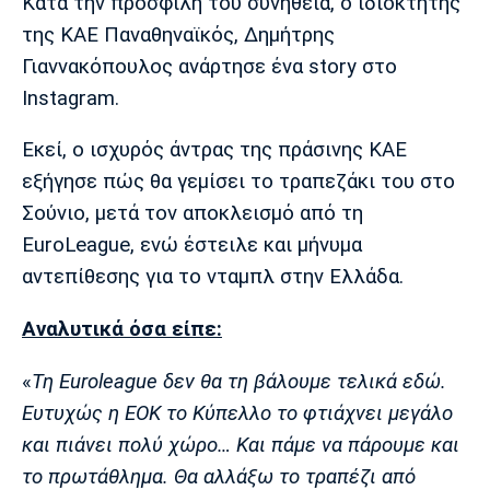
Μουσική
Στήλες
Κατά την προσφιλή του συνήθεια, ο ιδιοκτήτης
της ΚΑΕ Παναθηναϊκός, Δημήτρης
Πολιτισμός
Τραγούδια
Πρόγραμμα TV
Γιαννακόπουλος ανάρτησε ένα story στο
Ιωνικός
Κηφισιά
Πανσερραϊκός
Instagram.
Cine Spot
Εκεί, ο ισχυρός άντρας της πράσινης ΚΑΕ
Running
εξήγησε πώς θα γεμίσει το τραπεζάκι του στο
Σούνιο, μετά τον αποκλεισμό από τη
Media
EuroLeague, ενώ έστειλε και μήνυμα
Μπαρτσελόνα
Ρεάλ
Ατλέτικο
Μαδρίτης
Μαδρίτης
Παρασκήνιο
αντεπίθεσης για το νταμπλ στην Ελλάδα.
Αναλυτικά όσα είπε:
Μάντσεστερ
Τσέλσι
Άρσεναλ
«
Τη Euroleague δεν θα τη βάλουμε τελικά εδώ.
Γιουνάιτεντ
Ευτυχώς η ΕΟΚ το Κύπελλο το φτιάχνει μεγάλο
και πιάνει πολύ χώρο… Και πάμε να πάρουμε και
το πρωτάθλημα. Θα αλλάξω το τραπέζι από