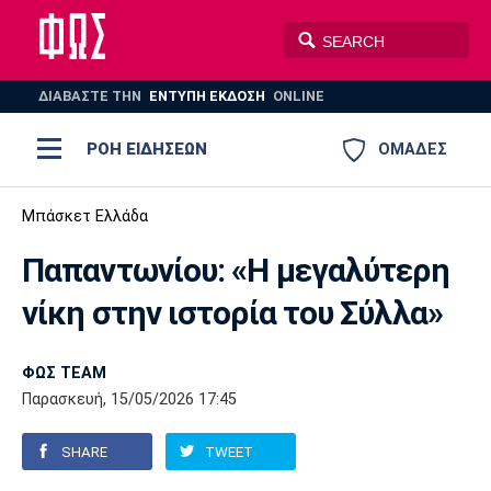
ΔΙΑΒΑΣΤΕ THN
ΕΝΤΥΠΗ ΕΚΔΟΣΗ
ONLINE
ΡΟΗ ΕΙΔΗΣΕΩΝ
ΟΜΑΔΕΣ
Ποδόσφαιρο
Μπάσκετ Ελλάδα
ΠΟΔΟΣΦΑΙΡΟ
ΜΠΑΣΚΕΤ
Παπαντωνίου: «Η μεγαλύτερη
Super League 1
Μπάσκετ
ΒΟΛΕΪ
ΠΟΛΟ
ΣΠΟΡ
νίκη στην ιστορία του Σύλλα»
Ολυμπιακός
ΑΕΚ
ΠΑΟΚ
Super League 2
Ελλάδα
Ολυμπιακοί Αγώνες
AUTO-MOTO
PLUS
ΦΩΣ TEAM
Γ Εθνική
Εθνική
Βόλεϊ
Παρασκευή, 15/05/2026 17:45
Ελλάδα
EuroLeague
Πόλο
Παναθηναϊκός
Ατρόμητος
Πανιώνιος
SHARE
TWEET
Champions League
ΝΒΑ
Τένις