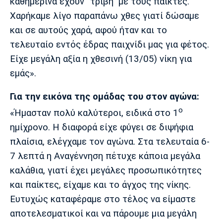
καθημερινά έχουν “τριβή” με τους παίκτες.
Λίβερπουλ
Μάντσεστερ
Γιουβέντους
Σίτι
Χαρήκαμε λίγο παραπάνω χθες γιατί δώσαμε
και σε αυτούς χαρά, αφού ήταν και το
τελευταίο εντός έδρας παιχνίδι μας για φέτος.
Είχε μεγάλη αξία η χθεσινή (13/05) νίκη για
Ίντερ
Μίλαν
Μπάγερν
εμάς».
Για την εικόνα της ομάδας του στον αγώνα:
ο
«Ήμασταν πολύ καλύτεροι, ειδικά στο 1
Μπορούσια
Παρί Σεν
Μαρσέιγ
ημίχρονο. Η διαφορά είχε φύγει σε διψήφια
Ντόρτμουντ
Ζερμέν
πλαίσια, ελέγχαμε τον αγώνα. Στα τελευταία 6-
7 λεπτά η Αναγέννηση πέτυχε κάποια μεγάλα
καλάθια, γιατί έχει μεγάλες προσωπικότητες
Μονακό
Ερυθρός
Τότεναμ
και παίκτες, είχαμε και το άγχος της νίκης.
Αστέρας
Ευτυχώς καταφέραμε στο τέλος να είμαστε
αποτελεσματικοί και να πάρουμε μια μεγάλη