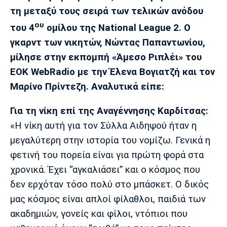
Μουσική
Στήλες
τη μεταξύ τους σειρά των τελικών ανόδου
ου
Πολιτισμός
Τραγούδια
Πρόγραμμα TV
του 4
ομίλου της National League 2. Ο
γκαρντ των νικητών, Νώντας Παπαντωνίου,
Ιωνικός
Κηφισιά
Πανσερραϊκός
Cine Spot
μίλησε στην εκπομπή «Άμεσο Ριπλέι» του
EOK WebRadio με την Έλενα Βογιατζή και τον
Running
Μαρίνο Πρίντεζη. Αναλυτικά είπε:
Media
Για τη νίκη επί της Αναγέννησης Καρδίτσας:
Μπαρτσελόνα
Ρεάλ
Ατλέτικο
Μαδρίτης
Μαδρίτης
«Η νίκη αυτή για τον Σύλλα Αιδηψού ήταν η
Παρασκήνιο
μεγαλύτερη στην ιστορία του νομίζω. Γενικά η
φετινή του πορεία είναι για πρώτη φορά στα
χρονικά. Έχει “αγκαλιάσει” και ο κόσμος που
Μάντσεστερ
Τσέλσι
Άρσεναλ
Γιουνάιτεντ
δεν ερχόταν τόσο πολύ στο μπάσκετ. Ο δικός
μας κόσμος είναι απλοί φίλαθλοι, παιδιά των
ακαδημιών, γονείς και φίλοι, ντόπιοι που