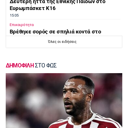
Δεύτερη ήττα της Εθνικής Παίδων στο
Ευρωμπάσκετ Κ16
15:05
Επικαιρότητα
Βρέθηκε σορός σε σπηλιά κοντά στο
εκκλησάκι των Αγίων Ισιδώρων
Όλες οι ειδήσεις
14:50
Super League 1
Πήρε Νανού ο Ηρακλής
ΔΗΜΟΦΙΛΗ
ΣΤΟ ΦΩΣ
14:40
Super League 1
Ολυμπιακός: Οι Αφρικανοί διατηρούν στο
προσκήνιο τον Σκίρι
14:30
Ποδόσφαιρο - Διεθνή
Ολοκληρώνει τη μεταγραφή του Ντιομαντέ
η Νότιγχαμ