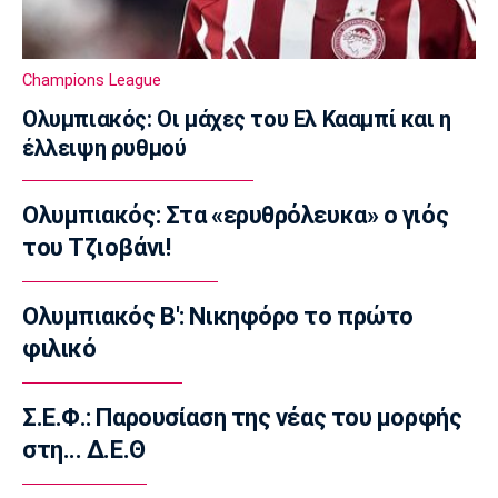
14:20
Super League 1
Παναθηναϊκός: Σε φουλ ρυθμούς ο Λιβάι
Champions League
14:10
Ολυμπιακός: Οι μάχες του Ελ Κααμπί και η
Super League 1
έλλειψη ρυθμού
«Παίρνει Ντίκμαν ο ΟΦΗ»
14:00
Ολυμπιακός: Στα «ερυθρόλευκα» ο γιός
Επικαιρότητα
του Τζιοβάνι!
Γαύδος: Επιχείρηση διάσωσης 31χρονης
τουρίστριας από δύσβατη περιοχή
13:50
Ολυμπιακός Β': Νικηφόρο το πρώτο
φιλικό
Ποδόσφαιρο - Διεθνή
Σιμεόνε για Άλβαρες: «Ο σύλλογος έχει
πάρει την απόφασή του»
Σ.Ε.Φ.: Παρουσίαση της νέας του μορφής
13:40
στη... Δ.Ε.Θ
Εθνικές Μπάσκετ
Μπάρλος: «Χάσαμε από δικά μας λάθη»