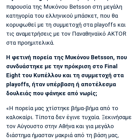
Μουσική
Στήλες
παρουσία της Μυκόνου Betsson στη μεγάλη
κατηγορία του ελληνικού μπάσκετ, που θα
Πολιτισμός
Τραγούδια
Πρόγραμμα TV
κορυφωθεί με τη συμμετοχή στα playoffs και
Ιωνικός
Κηφισιά
Πανσερραϊκός
Cine Spot
τις αναμετρήσεις με τον Παναθηναϊκό AKTOR
στα προημιτελικά.
Running
Η φετινή πορεία της Μυκόνου Betsson, που
Media
συνδυάστηκε με την πρόκριση στο Final
Μπαρτσελόνα
Ρεάλ
Ατλέτικο
Μαδρίτης
Μαδρίτης
Eight του Κυπέλλου και τη συμμετοχή στα
Παρασκήνιο
playoffs, ήταν υπέρβαση ή αποτέλεσμα
δουλειάς που φάνηκε από νωρίς;
Μάντσεστερ
Τσέλσι
Άρσεναλ
«Η πορεία μας χτίστηκε βήμα-βήμα από το
Γιουνάιτεντ
καλοκαίρι. Τίποτα δεν έγινε τυχαία. Ξεκινήσαμε
τον Αύγουστο στην Αθήνα και για μεγάλο
διάστημα ήμασταν μακριά από τη βάση μας,