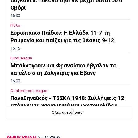
Ουγκάντα: Ξυλοκοπήθηκε μέχρι θανάτου ο
Οβόρι
16:30
Πόλο
Ευρωπαϊκό Παίδων: Η Ελλάδα 11-7 τη
Ρουμανία και παίζει για τις θέσεις 9-12
16:15
EuroLeague
Μπάλντγουιν και Φρανσίσκο έβγαλαν το...
καπέλο στη Ζαλγκίρις για Έβανς
16:00
Conference League
Παναθηναϊκός - ΤΣΣΚΑ 1948: Συλλήψεις 12
ατόμων για ναρκωτικά και φωτοβολίδες
Όλες οι ειδήσεις
15:45
Στοίχημα
ΦΩΣ στο Στοίχημα: Γκολ στο Σεϊναγιόκι