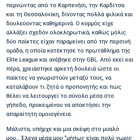
Λίβερπουλ
Μάντσεστερ
Γιουβέντους
περνώντας από το Καρπενήσι, την Καρδίτσα
Σίτι
και τη Θεσσαλονίκη, δίνοντας πολλά φιλικά και
δουλεύοντας καθημερινά. Ο κορμός είχε
αλλάξει σχεδόν ολοκληρωτικά, καθώς μόλις
Ίντερ
Μίλαν
Μπάγερν
δύο παίκτες είχαν παραμείνει από την περσινή
ομάδα, η οποία κατέκτησε το πρωτάθλημα της
Elite League και ανέβηκε στην GBL. Από εκεί και
πέρα, χρειάστηκε αρκετή δουλειά ώστε οι
Μπορούσια
Παρί Σεν
Μαρσέιγ
παίκτες να γνωριστούν μεταξύ τους, να
Ντόρτμουντ
Ζερμέν
καταλάβουν τι ζητά ο προπονητής και πώς
θέλει να λειτουργεί το σύνολο μέσα στο
γήπεδο, προκειμένου να αποκτήσει την
Μονακό
Ερυθρός
Τότεναμ
απαραίτητη ομοιογένεια.
Αστέρας
Μάλιστα, υπήρχε και μια σκέψη στο μυαλό
μου… Έλεγα μέσα μου “μήπως είναι πολύ νωρίς