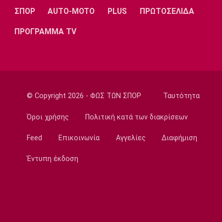
Ευρωπαϊκό ένταλμα για τρεις
ΣΠΟΡ
AUTO-MOTO
PLUS
ΠΡΩΤΟΣΕΛΙΔΑ
ανθρωποκτονίες στην Ελλάδα
ΠΡΟΓΡΑΜΜΑ TV
13:50
Super League 1
Στον Παναιτωλικό ο Μάρβελους Νακάμπα
13:40
Μπάσκετ Ελλάδα
© Copyright 2026 - ΦΩΣ ΤΩΝ ΣΠΟΡ
Ταυτότητα
Το Ελεγκτικό Συνέδριο ακύρωσε τον
διαγωνισμό για την ενεργειακή αναβάθμιση
Όροι χρήσης
Πολιτική κατά των διακρίσεων
του ΣΕΦ!
13:27
Feed
Επικοινωνία
Αγγελίες
Διαφήμιση
Ποδόσφαιρο - Διεθνή
Έντυπη έκδοση
Ίντερ: «Δένει» για πάντα τον Ντιμάρκο
13:20
Μπάσκετ
Στη Μπανταλόνα για ένα χρόνο ο Μπούγκι
Έλις