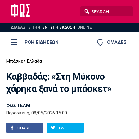
ΔΙΑΒΑΣΤΕ THN
ΕΝΤΥΠΗ ΕΚΔΟΣΗ
ONLINE
ΡΟΗ ΕΙΔΗΣΕΩΝ
ΟΜΑΔΕΣ
Ποδόσφαιρο
Μπάσκετ Ελλάδα
ΠΟΔΟΣΦΑΙΡΟ
ΜΠΑΣΚΕΤ
Καββαδάς: «Στη Μύκονο
Super League 1
Μπάσκετ
ΒΟΛΕΪ
ΠΟΛΟ
ΣΠΟΡ
χάρηκα ξανά το μπάσκετ»
Ολυμπιακός
ΑΕΚ
ΠΑΟΚ
Super League 2
Ελλάδα
Ολυμπιακοί Αγώνες
AUTO-MOTO
PLUS
ΦΩΣ TEAM
Γ Εθνική
Εθνική
Βόλεϊ
Παρασκευή, 08/05/2026 15:00
Ελλάδα
EuroLeague
Πόλο
Παναθηναϊκός
Ατρόμητος
Πανιώνιος
SHARE
TWEET
Champions League
ΝΒΑ
Τένις