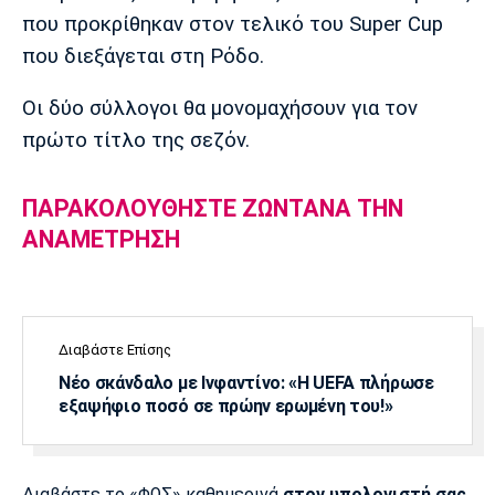
Μουσική
Στήλες
που προκρίθηκαν στον τελικό του Super Cup
που διεξάγεται στη Ρόδο.
Πολιτισμός
Τραγούδια
Πρόγραμμα TV
Ιωνικός
Κηφισιά
Πανσερραϊκός
Οι δύο σύλλογοι θα μονομαχήσουν για τον
Cine Spot
πρώτο τίτλο της σεζόν.
Running
ΠΑΡΑΚΟΛΟΥΘΗΣΤΕ ΖΩΝΤΑΝΑ ΤΗΝ
Media
ΑΝΑΜΕΤΡΗΣΗ
Μπαρτσελόνα
Ρεάλ
Ατλέτικο
Μαδρίτης
Μαδρίτης
Παρασκήνιο
Διαβάστε Επίσης
Μάντσεστερ
Τσέλσι
Άρσεναλ
Νέο σκάνδαλο με Ινφαντίνο: «Η UEFA πλήρωσε
Γιουνάιτεντ
εξαψήφιο ποσό σε πρώην ερωμένη του!»
Διαβάστε το «ΦΩΣ» καθημερινά
στον υπολογιστή σας