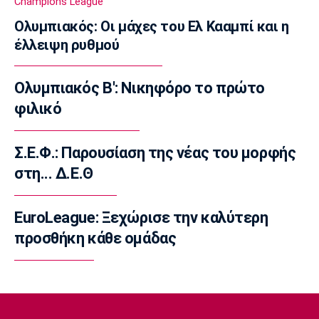
Champions League
να πρωταγωνιστήσει»
16:15
Ολυμπιακός: Οι μάχες του Ελ Κααμπί και η
έλλειψη ρυθμού
Ποδόσφαιρο - Διεθνή
Απεβίωσε ο πατέρας του Μέσι
16:00
Ολυμπιακός Β': Νικηφόρο το πρώτο
Ποδόσφαιρο - Διεθνή
φιλικό
Χαλ: Βασικός ο Τζολάκης
15:45
Σ.Ε.Φ.: Παρουσίαση της νέας του μορφής
Ποδόσφαιρο - Διεθνή
στη... Δ.Ε.Θ
Κι επίσημα στην Άρσεναλ ο Μπρούνο
Γκιμαράες
EuroLeague: Ξεχώρισε την καλύτερη
15:30
προσθήκη κάθε ομάδας
Super League 2
Παίκτης της ΑΕΛ ο Ρισβάνης
15:15
Εθνικές Μπάσκετ
Δεύτερη ήττα της Εθνικής Παίδων στο