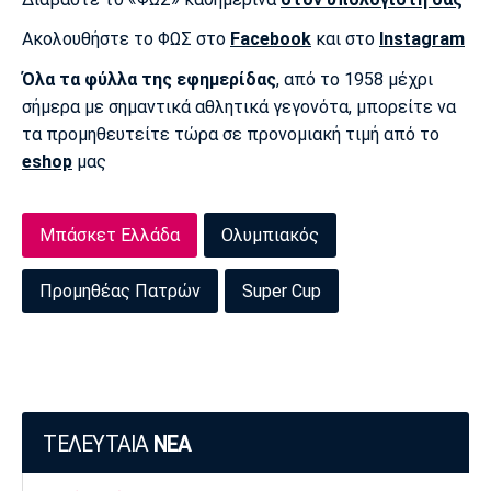
Λίβερπουλ
Μάντσεστερ
Γιουβέντους
Σίτι
Ακολουθήστε το ΦΩΣ στο
Facebook
και στο
Instagram
Όλα τα φύλλα της εφημερίδας
, από το 1958 μέχρι
σήμερα με σημαντικά αθλητικά γεγονότα, μπορείτε να
τα προμηθευτείτε τώρα σε προνομιακή τιμή από το
Ίντερ
Μίλαν
Μπάγερν
eshop
μας
Μπάσκετ Ελλάδα
Ολυμπιακός
Μπορούσια
Παρί Σεν
Μαρσέιγ
Ντόρτμουντ
Ζερμέν
Προμηθέας Πατρών
Super Cup
Μονακό
Ερυθρός
Τότεναμ
Αστέρας
ΤΕΛΕΥΤΑΙΑ
ΝΕΑ