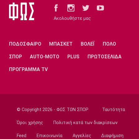
Ευρωμπάσκετ Κ16
15:05
Ακολουθήστε μας
Επικαιρότητα
Βρέθηκε σορός σε σπηλιά κοντά στο
εκκλησάκι των Αγίων Ισιδώρων
ΠΟΔΟΣΦΑΙΡΟ
ΜΠΑΣΚΕΤ
ΒΟΛΕΪ
ΠΟΛΟ
14:50
ΣΠΟΡ
AUTO-MOTO
PLUS
ΠΡΩΤΟΣΕΛΙΔΑ
Super League 1
Πήρε Νανού ο Ηρακλής
ΠΡΟΓΡΑΜΜΑ TV
14:40
Super League 1
Ολυμπιακός: Οι Αφρικανοί διατηρούν στο
προσκήνιο τον Σκίρι
14:30
© Copyright 2026 - ΦΩΣ ΤΩΝ ΣΠΟΡ
Ταυτότητα
Ποδόσφαιρο - Διεθνή
Ολοκληρώνει τη μεταγραφή του Ντιομαντέ
Όροι χρήσης
Πολιτική κατά των διακρίσεων
η Νότιγχαμ
Feed
Επικοινωνία
Αγγελίες
Διαφήμιση
14:20