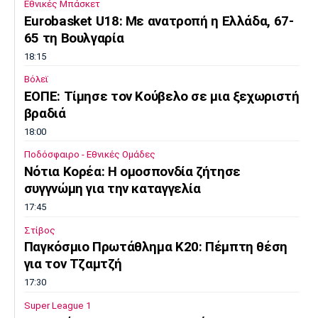
Εθνικές Μπάσκετ
Πόρτο
Μπενφίκα
Eurobasket U18: Με ανατροπή η Ελλάδα, 67-
65 τη Βουλγαρία
18:15
Βόλεϊ
ΕΟΠΕ: Τίμησε τον Κούβελο σε μια ξεχωριστή
βραδιά
18:00
Ποδόσφαιρο - Εθνικές Ομάδες
Νότια Κορέα: Η ομοσπονδία ζήτησε
συγγνώμη για την καταγγελία
17:45
Στίβος
Παγκόσμιο Πρωτάθλημα Κ20: Πέμπτη θέση
για τον Τζαμτζή
17:30
Super League 1