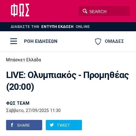
ΔΙΑΒΑΣΤΕ THN
ΕΝΤΥΠΗ ΕΚΔΟΣΗ
ONLINE
ΡΟΗ ΕΙΔΗΣΕΩΝ
ΟΜΑΔΕΣ
Ποδόσφαιρο
Μπάσκετ Ελλάδα
ΠΟΔΟΣΦΑΙΡΟ
ΜΠΑΣΚΕΤ
LIVE: Ολυμπιακός - Προμηθέας
Super League 1
Μπάσκετ
ΒΟΛΕΪ
ΠΟΛΟ
ΣΠΟΡ
(20:00)
Ολυμπιακός
ΑΕΚ
ΠΑΟΚ
Super League 2
Ελλάδα
Ολυμπιακοί Αγώνες
AUTO-MOTO
PLUS
ΦΩΣ TEAM
Γ Εθνική
Εθνική
Βόλεϊ
Σάββατο, 27/09/2025 11:30
Ελλάδα
EuroLeague
Πόλο
Παναθηναϊκός
Ατρόμητος
Πανιώνιος
SHARE
TWEET
Champions League
ΝΒΑ
Τένις