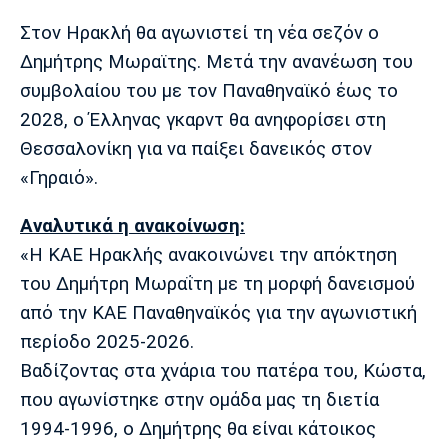
Μουσική
Στήλες
Στον Ηρακλή θα αγωνιστεί τη νέα σεζόν ο
Πολιτισμός
Τραγούδια
Πρόγραμμα TV
Δημήτρης Μωραϊτης. Μετά την ανανέωση του
Ιωνικός
Κηφισιά
Πανσερραϊκός
συμβολαίου του με τον Παναθηναϊκό έως το
Cine Spot
2028, ο Έλληνας γκαρντ θα ανηφορίσει στη
Θεσσαλονίκη για να παίξει δανεικός στον
Running
«Γηραιό».
Media
Αναλυτικά η ανακοίνωση:
Μπαρτσελόνα
Ρεάλ
Ατλέτικο
Μαδρίτης
Μαδρίτης
Παρασκήνιο
«Η ΚΑΕ Ηρακλής ανακοινώνει την απόκτηση
του Δημήτρη Μωραΐτη με τη μορφή δανεισμού
από την ΚΑΕ Παναθηναϊκός για την αγωνιστική
περίοδο 2025-2026.
Μάντσεστερ
Τσέλσι
Άρσεναλ
Γιουνάιτεντ
Βαδίζοντας στα χνάρια του πατέρα του, Κώστα,
που αγωνίστηκε στην ομάδα μας τη διετία
1994-1996, ο Δημήτρης θα είναι κάτοικος