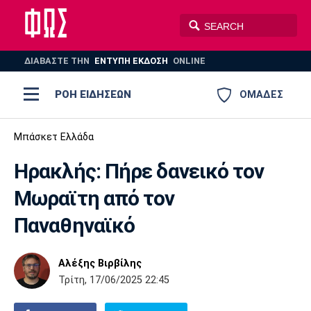
ΔΙΑΒΑΣΤΕ THN
ΕΝΤΥΠΗ ΕΚΔΟΣΗ
ONLINE
ΡΟΗ ΕΙΔΗΣΕΩΝ
ΟΜΑΔΕΣ
Ποδόσφαιρο
Μπάσκετ Ελλάδα
ΠΟΔΟΣΦΑΙΡΟ
ΜΠΑΣΚΕΤ
Ηρακλής: Πήρε δανεικό τον
Super League 1
Μπάσκετ
ΒΟΛΕΪ
ΠΟΛΟ
ΣΠΟΡ
Μωραϊτη από τον
Ολυμπιακός
ΑΕΚ
ΠΑΟΚ
Super League 2
Ελλάδα
Ολυμπιακοί Αγώνες
Παναθηναϊκό
AUTO-MOTO
PLUS
Γ Εθνική
Εθνική
Βόλεϊ
Αλέξης Βιρβίλης
Ελλάδα
EuroLeague
Πόλο
Παναθηναϊκός
Ατρόμητος
Πανιώνιος
Τρίτη, 17/06/2025 22:45
Champions League
ΝΒΑ
Τένις