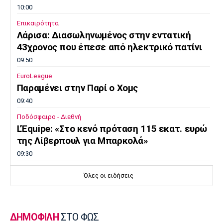
10:00
Επικαιρότητα
Λάρισα: Διασωληνωμένος στην εντατική
43χρονος που έπεσε από ηλεκτρικό πατίνι
09:50
EuroLeague
Παραμένει στην Παρί ο Χομς
09:40
Ποδόσφαιρο - Διεθνή
L’Equipe: «Στο κενό πρόταση 115 εκατ. ευρώ
της Λίβερπουλ για Μπαρκολά»
09:30
Ποδόσφαιρο - Διεθνή
Όλες οι ειδήσεις
Πήρε τον Γιρένκι με ποσό ρεκόρ η Κόβεντρι
09:20
Εθνικές Μπάσκετ
ΔΗΜΟΦΙΛΗ
ΣΤΟ ΦΩΣ
Ευρωμπάσκετ U16: Το πανόραμα της