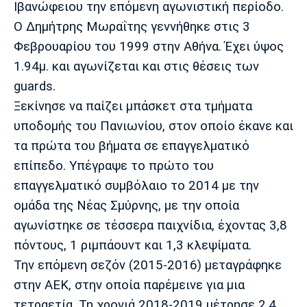
Ιβανώφειου την επόμενη αγωνιστική περίοδο.
Λίβερπουλ
Μάντσεστερ
Γιουβέντους
Σίτι
Ο Δημήτρης Μωραΐτης γεννήθηκε στις 3
Φεβρουαρίου του 1999 στην Αθήνα. Έχει ύψος
1.94μ. και αγωνίζεται και στις θέσεις των
guards.
Ίντερ
Μίλαν
Μπάγερν
Ξεκίνησε να παίζει μπάσκετ στα τμήματα
υποδομής του Πανιωνίου, στον οποίο έκανε και
τα πρώτα του βήματα σε επαγγελματικό
επίπεδο. Υπέγραψε το πρώτο του
Μπορούσια
Παρί Σεν
Μαρσέιγ
Ντόρτμουντ
Ζερμέν
επαγγελματικό συμβόλαιο το 2014 με την
ομάδα της Νέας Σμύρνης, με την οποία
αγωνίστηκε σε τέσσερα παιχνίδια, έχοντας 3,8
πόντους, 1 ριμπάουντ και 1,3 κλεψίματα.
Μονακό
Ερυθρός
Τότεναμ
Αστέρας
Την επόμενη σεζόν (2015-2016) μεταγράφηκε
στην ΑΕΚ, στην οποία παρέμεινε για μια
τετραετία. Τη χρονιά 2018-2019 μέτρησε 2,4