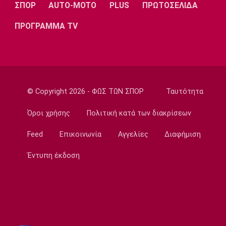
07:50
ΣΠΟΡ
AUTO-MOTO
PLUS
ΠΡΩΤΟΣΕΛΙΔΑ
Μπάσκετ Ελλάδα
ΠΡΟΓΡΑΜΜΑ TV
Χάρις: «Να αποτελέσω ηγέτη του Κολοσσού
μέσα από το παράδειγμά μου»
07:40
Ποδόσφαιρο - Διεθνή
Ντιομαντέ: «Όταν μου έκανε πρόταση η Ρεάλ
© Copyright 2026 - ΦΩΣ ΤΩΝ ΣΠΟΡ
Ταυτότητα
ένιωσα τόσο περήφανος»
07:30
Όροι χρήσης
Πολιτική κατά των διακρίσεων
Τηλεόραση
Feed
Επικοινωνία
Αγγελίες
Διαφήμιση
Τηλεόραση: Οι αθλητικές μεταδόσεις του
Σαββάτου (8/8)
Έντυπη έκδοση
07:20
Επικαιρότητα
Καιρός: Άνοδος της θερμοκρασίας
07:10
Επικαιρότητα