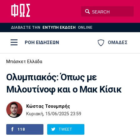
ΔΙΑΒΑΣΤΕ THN
ΕΝΤΥΠΗ ΕΚΔΟΣΗ
ONLINE
ΡΟΗ ΕΙΔΗΣΕΩΝ
ΟΜΑΔΕΣ
Ποδόσφαιρο
Μπάσκετ Ελλάδα
ΠΟΔΟΣΦΑΙΡΟ
ΜΠΑΣΚΕΤ
Ολυμπιακός: Όπως με
Super League 1
Μπάσκετ
ΒΟΛΕΪ
ΠΟΛΟ
ΣΠΟΡ
Μιλουτίνοφ και ο Μακ Κίσικ
Ολυμπιακός
ΑΕΚ
ΠΑΟΚ
Super League 2
Ελλάδα
Ολυμπιακοί Αγώνες
AUTO-MOTO
PLUS
Κώστας Τσουμπρής
Γ Εθνική
Εθνική
Βόλεϊ
Κυριακή, 15/06/2025 23:59
Ελλάδα
EuroLeague
Πόλο
Παναθηναϊκός
Ατρόμητος
Πανιώνιος
118
TWEET
Champions League
ΝΒΑ
Τένις