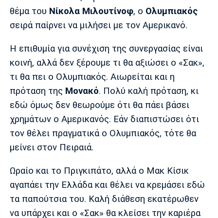
Μουσική
Στήλες
θέμα του
Νίκολα Μιλουτίνοφ
, ο
Ολυμπιακός
Πολιτισμός
Τραγούδια
Πρόγραμμα TV
σειρά παίρνει να μιλήσει με τον Αμερικανό.
Ιωνικός
Κηφισιά
Πανσερραϊκός
Η επιθυμία για συνέχιση της συνεργασίας είναι
Cine Spot
κοινή, αλλά δεν ξέρουμε τι θα αξιώσει ο «Σακ»,
Running
τι θα πει ο Ολυμπιακός. Αιωρείται και η
πρόταση της
Μονακό
. Πολύ καλή πρόταση, κι
Media
εδώ όμως δεν θεωρούμε ότι θα πάει βάσει
Μπαρτσελόνα
Ρεάλ
Ατλέτικο
Μαδρίτης
Μαδρίτης
χρημάτων ο Αμερικανός. Εάν διαπιστώσει ότι
Παρασκήνιο
τον θέλει πραγματικά ο Ολυμπιακός, τότε θα
μείνει στον Πειραιά.
Μάντσεστερ
Τσέλσι
Άρσεναλ
Ωραίο και το Πριγκιπάτο, αλλά ο Μακ Κίσικ
Γιουνάιτεντ
αγαπάει την Ελλάδα και θέλει να κρεμάσει εδώ
τα παπούτσια του. Καλή διάθεση εκατέρωθεν
να υπάρχει και ο «Σακ» θα κλείσει την καριέρα