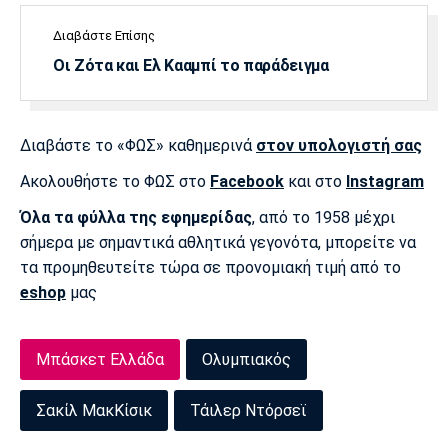
Πόρτο
Μπενφίκα
Διαβάστε Επίσης
Οι Ζότα και Ελ Κααμπί το παράδειγμα
Διαβάστε το «ΦΩΣ» καθημερινά
στον υπολογιστή σας
Ακολουθήστε το ΦΩΣ στο
Facebook
και στο
Instagram
Όλα τα φύλλα της εφημερίδας
, από το 1958 μέχρι
σήμερα με σημαντικά αθλητικά γεγονότα, μπορείτε να
τα προμηθευτείτε τώρα σε προνομιακή τιμή από το
eshop
μας
Μπάσκετ Ελλάδα
Ολυμπιακός
Σακίλ ΜακΚίσικ
Τάιλερ Ντόρσεϊ