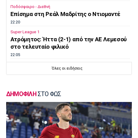
Ποδόσφαιρο - Διεθνή
Επίσημα στη Ρεάλ Μαδρίτης ο Ντιομαντέ
22:20
Super League 1
Ατρόμητος: Ήττα (2-1) από την ΑΕ Λεμεσού
στο τελευταίο φιλικό
22:05
Κολύμβηση
Όλες οι ειδήσεις
Κούβελος σε αδελφές Αλεξανδρή: «Μας
κάνατε υπερήφανους και ευτυχισμένους»
21:50
ΔΗΜΟΦΙΛΗ
ΣΤΟ ΦΩΣ
Super League 2
Ο Ζορζίνιο στον Πανσερραϊκό
21:35
Ποδόσφαιρο - Εθνικές Ομάδες
Ουρουγουάη: Ο Φορλάν νέος προπονητής της
εθνικής