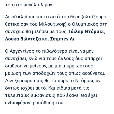
Λίβερπουλ
Μάντσεστερ
Γιουβέντους
του στο μεγάλο λιμάνι.
Σίτι
Αφού κλείσει και το δικό του θέμα (ελπίζουμε
θετικά σαν του Μιλουτίνοφ) ο Ολυμπιακός στη
συνέχεια θα μιλήσει με τους
Τάιλερ Ντόρσεϊ
,
Ίντερ
Μίλαν
Μπάγερν
Λούκα Βιλντόζα
και
Σέιμπεν Λι
.
Ο Αργεντίνος το πιθανότερο είναι να μην
συνεχίσει, ενώ για τους άλλους δυο υπάρχει
Μπορούσια
Παρί Σεν
Μαρσέιγ
διάθεση να μείνουν, με μια μικρή ωστόσο
Ντόρτμουντ
Ζερμέν
μείωση των αποδοχών τους όπως ακούγεται.
Δεν ξέρουμε πώς θα το πάρει ο Ντόρσεϊ, αν
όντως ισχύει αυτό. Και ειδικά μετά τις
Μονακό
Ερυθρός
Τότεναμ
τελευταίες εμφανίσεις που έκανε. Θα έχει
Αστέρας
ενδιαφέρον η υπόθεσή του.