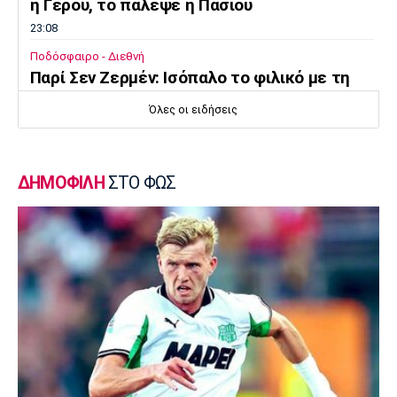
η Γέρου, το πάλεψε η Πάσιου
23:08
Ποδόσφαιρο - Διεθνή
Παρί Σεν Ζερμέν: Ισόπαλο το φιλικό με τη
Μάντσεστερ Γιουνάιτεντ
Όλες οι ειδήσεις
22:55
Ποδόσφαιρο - Διεθνή
Σκωτία: «Δύο στα δύο» η Σεντ Μίρεν, πρώτη
ΔΗΜΟΦΙΛΗ
ΣΤΟ ΦΩΣ
νίκη για Νταντί
22:40
Επικαιρότητα
Τραγωδία στην Πάρο: Παιδί 4 ετών πνίγηκε
σε πισίνα
22:25
Super League 1
Άρης - Πανσερραϊκός 2-2: Ισόπαλο το φιλικό
22:18