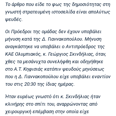
Λίβερπουλ
Μάντσεστερ
Γιουβέντους
Το άρθρο που είδε το φως της δημοσιότητας στη
Σίτι
γνωστή στρατευμένη ιστοσελίδα είναι απολύτως
ψευδές.
Οι Πρόεδροι της ομάδας δεν έχουν υποβάλει
Ίντερ
Μίλαν
Μπάγερν
μήνυση κατά της Δ. Γιαννακοπούλου. Μήνυση
αναγκάστηκε να υποβάλει ο Αντιπρόεδρος της
ΚΑΕ Ολυμπιακός, κ. Γεώργιος Σκινδήλιας, όταν,
χθες τα μεσάνυχτα συνελήφθη και οδηγήθηκε
Μπορούσια
Παρί Σεν
Μαρσέιγ
Ντόρτμουντ
Ζερμέν
στο Α.Τ. Κηφισιάς κατόπιν ψευδούς μηνύσεως
που η Δ. Γιαννακοπούλου είχε υποβάλει εναντίον
του στις 20:30 της ίδιας ημέρας.
Μονακό
Ερυθρός
Τότεναμ
Ήταν ευρέως γνωστό ότι κ. Σκινδήλιας ήταν
Αστέρας
κλινήρης στο σπίτι του, αναρρώνοντας από
χειρουργική επέμβαση στην οποία είχε