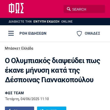
ΔΙΑΒΑΣΤΕ THN
ΕΝΤΥΠΗ ΕΚΔΟΣΗ
ONLINE
ΡΟΗ ΕΙΔΗΣΕΩΝ
ΟΜΑΔΕΣ
Ποδόσφαιρο
Μπάσκετ Ελλάδα
ΠΟΔΟΣΦΑΙΡΟ
ΜΠΑΣΚΕΤ
Ο Ολυμπιακός διαψεύδει πως
Super League 1
Μπάσκετ
ΒΟΛΕΪ
ΠΟΛΟ
ΣΠΟΡ
έκανε μήνυση κατά της
Ολυμπιακός
ΑΕΚ
ΠΑΟΚ
Super League 2
Ελλάδα
Ολυμπιακοί Αγώνες
Δέσποινας Γιαννακοπούλου
AUTO-MOTO
PLUS
Γ Εθνική
Εθνική
Βόλεϊ
ΦΩΣ TEAM
Ελλάδα
EuroLeague
Πόλο
Παναθηναϊκός
Ατρόμητος
Πανιώνιος
Τετάρτη, 04/06/2025 11:10
Champions League
ΝΒΑ
Τένις