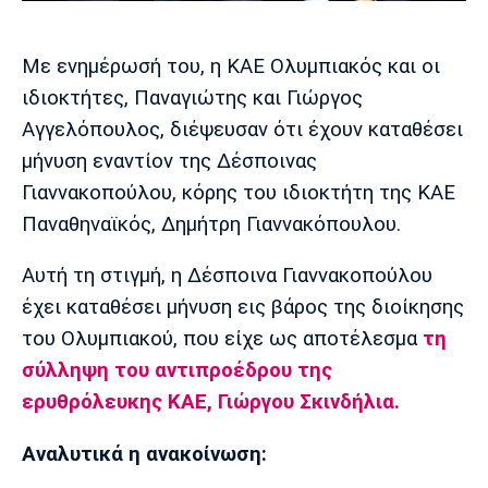
Μουσική
Στήλες
Πολιτισμός
Τραγούδια
Πρόγραμμα TV
Με ενημέρωσή του, η ΚΑΕ Ολυμπιακός και οι
Ιωνικός
Κηφισιά
Πανσερραϊκός
ιδιοκτήτες, Παναγιώτης και Γιώργος
Cine Spot
Αγγελόπουλος, διέψευσαν ότι έχουν καταθέσει
μήνυση εναντίον της Δέσποινας
Running
Γιαννακοπούλου, κόρης του ιδιοκτήτη της ΚΑΕ
Media
Παναθηναϊκός, Δημήτρη Γιαννακόπουλου.
Μπαρτσελόνα
Ρεάλ
Ατλέτικο
Μαδρίτης
Μαδρίτης
Παρασκήνιο
Αυτή τη στιγμή, η Δέσποινα Γιαννακοπούλου
έχει καταθέσει μήνυση εις βάρος της διοίκησης
του Ολυμπιακού, που είχε ως αποτέλεσμα
τη
σύλληψη του αντιπροέδρου της
Μάντσεστερ
Τσέλσι
Άρσεναλ
Γιουνάιτεντ
ερυθρόλευκης ΚΑΕ, Γιώργου Σκινδήλια.
Αναλυτικά η ανακοίνωση: