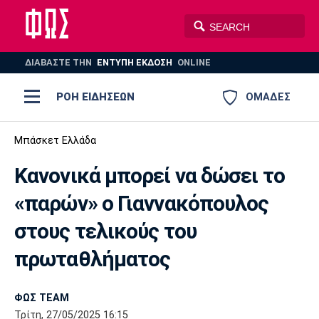
ΔΙΑΒΑΣΤΕ THN
ΕΝΤΥΠΗ ΕΚΔΟΣΗ
ONLINE
ΡΟΗ ΕΙΔΗΣΕΩΝ
ΟΜΑΔΕΣ
Ποδόσφαιρο
Μπάσκετ Ελλάδα
ΠΟΔΟΣΦΑΙΡΟ
ΜΠΑΣΚΕΤ
Κανονικά μπορεί να δώσει το
Super League 1
Μπάσκετ
ΒΟΛΕΪ
ΠΟΛΟ
ΣΠΟΡ
«παρών» ο Γιαννακόπουλος
Ολυμπιακός
ΑΕΚ
ΠΑΟΚ
Super League 2
Ελλάδα
Ολυμπιακοί Αγώνες
στους τελικούς του
AUTO-MOTO
PLUS
Γ Εθνική
Εθνική
Βόλεϊ
πρωταθλήματος
Ελλάδα
EuroLeague
Πόλο
Παναθηναϊκός
Ατρόμητος
Πανιώνιος
ΦΩΣ TEAM
Τρίτη, 27/05/2025 16:15
Champions League
ΝΒΑ
Τένις