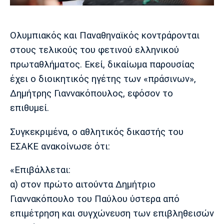
Μουσική
Στήλες
Πολιτισμός
Τραγούδια
Πρόγραμμα TV
Ολυμπιακός και Παναθηναϊκός κοντράρονται
Ιωνικός
Κηφισιά
Πανσερραϊκός
στους τελικούς του φετινού ελληνικού
Cine Spot
πρωταθλήματος. Εκεί, δικαίωμα παρουσίας
Running
έχει ο διοικητικός ηγέτης των «πράσινων»,
Δημήτρης Γιαννακόπουλος, εφόσον το
Media
επιθυμεί.
Μπαρτσελόνα
Ρεάλ
Ατλέτικο
Μαδρίτης
Μαδρίτης
Παρασκήνιο
Συγκεκριμένα, ο αθλητικός δικαστής του
ΕΣΑΚΕ ανακοίνωσε ότι:
«Επιβάλλεται:
Μάντσεστερ
Τσέλσι
Άρσεναλ
Γιουνάιτεντ
α) στον πρώτο αιτούντα Δημήτριο
Γιαννακόπουλο του Παύλου ύστερα από
επιμέτρηση και συγχώνευση των επιβληθεισών