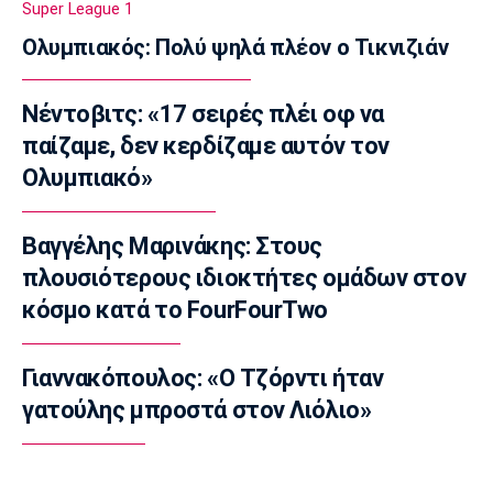
Super League 1
ΠΑΟΚ: Κι επίσημα στο πλευρό του Τρινκιέρι
ο Μενέτι
Ολυμπιακός: Πολύ ψηλά πλέον ο Τικνιζιάν
14:40
Στίβος
Νέντοβιτς: «17 σειρές πλέι οφ να
Μπέρμιγχαμ 26: Προκρίθηκε στον τελικό ο
παίζαμε, δεν κερδίζαμε αυτόν τον
Τεντόγλου - Εκτός ο Φουρλάνι
Ολυμπιακό»
14:24
Super League 1
Βαγγέλης Μαρινάκης: Στους
ΑΕΚ: Οι πρώτες στιγμές του Κάιρινεν στην
Allwyn Arena (vid)
πλουσιότερους ιδιοκτήτες ομάδων στον
14:20
κόσμο κατά το FourFourTwo
Ποδόσφαιρο - Διεθνή
Γκλάσνερ: «Η φιλοδοξία του Μαρινάκη με
Γιαννακόπουλος: «Ο Τζόρντι ήταν
έπεισε να πάω στη Νότιγχαμ»
γατούλης μπροστά στον Λιόλιο»
14:10
Ποδόσφαιρο - Διεθνή
Μια περιουσία για τα χαφ