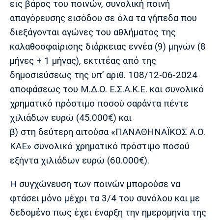
εις βάρος του ποινών, συνολική ποινή
Λίβερπουλ
Μάντσεστερ
Γιουβέντους
Σίτι
απαγόρευσης εισόδου σε όλα τα γήπεδα που
διεξάγονται αγώνες του αθλήματος της
καλαθοσφαίρισης διάρκειας εννέα (9) μηνών (8
μήνες + 1 μήνας), εκτιτέας από της
Ίντερ
Μίλαν
Μπάγερν
δημοσιεύσεως της υπ’ αριθ. 108/12-06-2024
αποφάσεως του Μ.Δ.Ο. Ε.Σ.Α.Κ.Ε. και συνολικό
χρηματικό πρόστιμο ποσού σαράντα πέντε
χιλιάδων ευρώ (45.000€) και
Μπορούσια
Παρί Σεν
Μαρσέιγ
Ντόρτμουντ
Ζερμέν
β) στη δεύτερη αιτούσα «ΠΑΝΑΘΗΝΑΪΚΟΣ Α.Ο.
ΚΑΕ» συνολικό χρηματικό πρόστιμο ποσού
εξήντα χιλιάδων ευρώ (60.000€).
Μονακό
Ερυθρός
Τότεναμ
Η συγχώνευση των ποινών μπορούσε να
Αστέρας
φτάσει μόνο μέχρι τα 3/4 του συνόλου και με
δεδομένο πως έχει έναρξη την ημερομηνία της