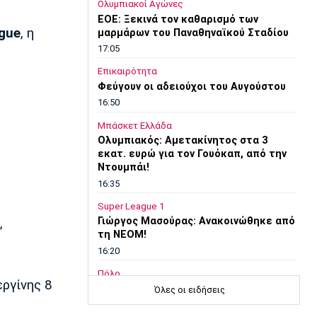
Ολυμπιακοί Αγώνες
EOE: Ξεκινά τον καθαρισμό των
ague
, η
μαρμάρων του Παναθηναϊκού Σταδίου
17:05
Επικαιρότητα
Φεύγουν οι αδειούχοι του Αυγούστου
16:50
Μπάσκετ Ελλάδα
Oλυμπιακός: Αμετακίνητος στα 3
εκατ. ευρώ για τον Γουόκαπ, από την
Ντουμπάι!
16:35
Super League 1
Γιώργος Μασούρας: Ανακοινώθηκε από
,
τη ΝΕΟΜ!
16:20
Πόλο
εργίνης 8
Ευρωπαϊκό Πρωτάθλημα Νέων
Όλες οι ειδήσεις
Ανδρών: Αναχώρησε για τη Βουλγαρία
η Εθνική