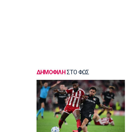
βρήκα αυτό που πάντα επιζητούσα»
14:50
Super League 1
Παναθηναϊκός: Επέστρεψε ο Τετέι
14:35
Super League 1
Σπόρτινγκ: Η επιβεβαίωση για τον
Μπραγκάνσα και ο Ολυμπιακός
14:20
Super League 1
ΔΗΜΟΦΙΛΗ
ΣΤΟ ΦΩΣ
ΠΑΟΚ: Ανεβαίνει ο Γιαννούλης
14:05
Γ Εθνική
Ιωνικός: Ενισχύθηκε με τον Παγώνη
13:50
Εθνικές Μπάσκετ
Σκούμα: «Είμαστε ενωμένες και
προετοιμασμένες»