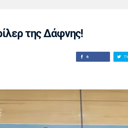
Χάντμπολ
Ηρακλής
Βόλος
Μπορούσια
Παρί Σεν
Ντόρτμουντ
Ζερμέν
θρίλερ της Δάφνης!
Πόρτο
Μπενφίκα
6
T