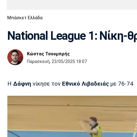
Διεθνή
EuroCup
Μπάσκετ Ελλάδα
Euro
Basket League
Απόλλων
Άρης
ΟΦΗ
Παναχαϊκή
Εθνικές Ομάδες
Α2 Μπάσκετ
Σμύρνης
National League 1: Νίκη-
Κύπελλο
FIBA World Cup 2023
Διαιτησία
Κώστας Τσουμπρής
Ποδόσφαιρο Γυναικών
Ιωνικός
Κηφισιά
Πανσερραϊκός
Παρασκευή, 23/05/2025 18:07
Η
Δάφνη
νίκησε τον
Εθνικό Λιβαδειάς
με 76-74