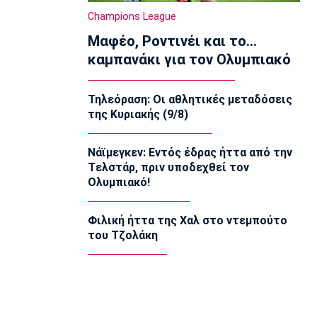
13:35
Champions League
Super League 1
Μαφέο, Ροντινέι και το…
Ηλιόπουλος σε Πήλιο: «Υπήρχαν
άνθρωποι που σε αμφισβήτησαν» (vid)
καμπανάκι για τον Ολυμπιακό
13:20
Super League 2
Τηλεόραση: Οι αθλητικές μεταδόσεις
ΑΕΛ: Πήρε τον Τσιγγάρα
της Κυριακής (9/8)
13:05
EuroLeague
Νάϊμεγκεν: Εντός έδρας ήττα από την
Ο Γουάλας στη Μακάμπι Τελ Αβίβ
Tελστάρ, πριν υποδεχθεί τον
12:50
Ολυμπιακό!
EuroLeague
Ερυθρός Αστέρας: Ανακοίνωσε τον
Φιλική ήττα της Χαλ στο ντεμπούτο
Γουάιλερ-Μπαμπ
του Τζολάκη
12:35
Super League 1
ΑΕΚ: Ανακοίνωσε την επέκταση του
συμβολαίου του Πήλιου
12:20