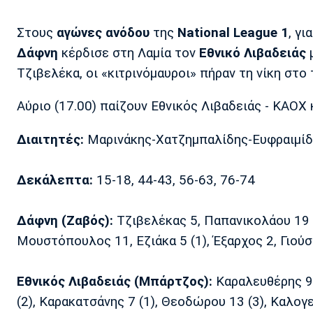
Στους
αγώνες ανόδου
της
National League 1
, γ
Δάφνη
κέρδισε στη Λαμία τον
Εθνικό Λιβαδειάς
μ
Τζιβελέκα, οι «κιτρινόμαυροι» πήραν τη νίκη στο 
Αύριο (17.00) παίζουν Εθνικός Λιβαδειάς - ΚΑΟΧ 
Διαιτητές:
Μαρινάκης-Χατζημπαλίδης-Ευφραιμί
Δεκάλεπτα:
15-18, 44-43, 56-63, 76-74
Δάφνη (Ζαβός):
Τζιβελέκας 5, Παπανικολάου 19 (
Μουστόπουλος 11, Εζιάκα 5 (1), Έξαρχος 2, Γιούσι 
Εθνικός Λιβαδειάς (Μπάρτζος):
Καραλευθέρης 9 
(2), Καρακατσάνης 7 (1), Θεοδώρου 13 (3), Καλογε