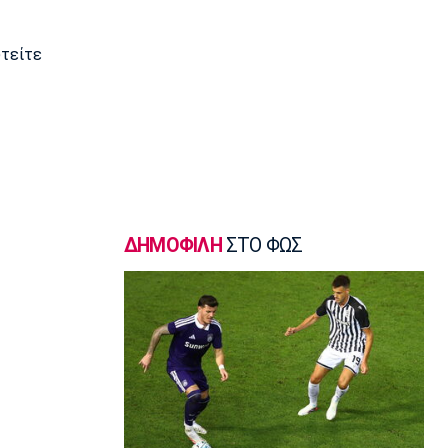
σφυροβολίας η Τσερνόβα
22:49
υτείτε
Super League 1
Αστέρας Τρίπολης: Εύκολη νίκη με 2-0
επί του Πύργου
22:47
Βόλεϊ
Δεύτερη σερί ήττά για την Εθνική
Γυναικών από την Σουηδία
22:45
ΔΗΜΟΦΙΛΗ
ΣΤΟ ΦΩΣ
Ποδόσφαιρο - Διεθνή
Κύπρος: Ποδοσφαιριστές μπορούν να
γίνουν και διαιτητές
22:30
Εθνικές Μπάσκετ
Ρήγα: «Τα κορίτσια δείχνουν έτοιμα να
πετύχουν κάτι όμορφο»
22:15
Ποδόσφαιρο - Ελλάδα