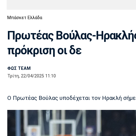
Διεθνή
EuroCup
Μπάσκετ Ελλάδα
Euro
Basket League
Απόλλων
Άρης
ΟΦΗ
Παναχαϊκή
Εθνικές Ομάδες
Α2 Μπάσκετ
Σμύρνης
Πρωτέας Βούλας-Ηρακλής: 
Κύπελλο
FIBA World Cup 2023
Διαιτησία
πρόκριση οι δε
Ποδόσφαιρο Γυναικών
Ιωνικός
Κηφισιά
Πανσερραϊκός
ΦΩΣ TEAM
Τρίτη, 22/04/2025 11:10
Ο Πρωτέας Βούλας υποδέχεται τον Ηρακλή σήμερα 