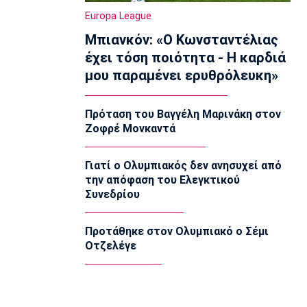
Ολυμπιακός Β': Νικηφόρο το πρώτο
Europa League
φιλικό
Μπιανκόν: «Ο Κωνσταντέλιας
22:03
έχει τόση ποιότητα - Η καρδιά
EuroLeague
μου παραμένει ερυθρόλευκη»
EuroLeague: Ξεχώρισε την καλύτερη
προσθήκη κάθε ομάδας
22:02
Πρόταση του Βαγγέλη Μαρινάκη στον
Ζοφρέ Μονκαντά
Super League 1
ΠΑΟΚ: Χειρουργήθηκε ο Μεϊτέ
22:00
Γιατί ο Ολυμπιακός δεν ανησυχεί από
την απόφαση του Ελεγκτικού
Εθνικές Μπάσκετ
Συνεδρίου
Εθνική Κορασίδων: Συνέτριψε με 78-36
την Ιρλανδία
21:45
Προτάθηκε στον Ολυμπιακό ο Σέμι
Οτζελέγε
Μπάσκετ Α1 Γυναικών
A1 Γυναικών: To πλήρες πρόγραμμα
του Ολυμπιακού
21:30