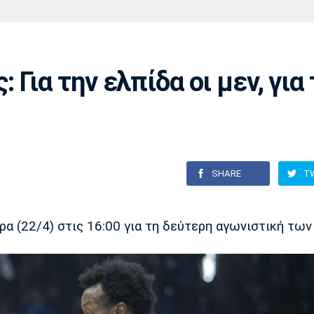
Χάντμπολ
Ηρακλής
Βόλος
Μπορούσια
Παρί Σεν
Ντόρτμουντ
Ζερμέν
Για την ελπίδα οι μεν, για 
Πόρτο
Μπενφίκα
SHARE
T
(22/4) στις 16:00 για τη δεύτερη αγωνιστική των 