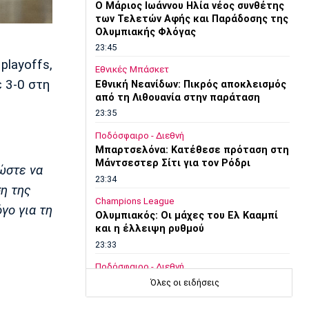
O Μάριος Ιωάννου Ηλία νέος συνθέτης
των Τελετών Αφής και Παράδοσης της
Ολυμπιακής Φλόγας
23:45
playoffs,
Εθνικές Μπάσκετ
 3-0 στη
Εθνική Νεανίδων: Πικρός αποκλεισμός
από τη Λιθουανία στην παράταση
23:35
Ποδόσφαιρο - Διεθνή
Μπαρτσελόνα: Κατέθεσε πρόταση στη
Μάντσεστερ Σίτι για τον Ρόδρι
 ώστε να
23:34
ση της
Champions League
γο για τη
Ολυμπιακός: Οι μάχες του Ελ Κααμπί
και η έλλειψη ρυθμού
23:33
Ποδόσφαιρο - Διεθνή
Συνεχίζει στο MLS ο Σέρχι Ρομπέρτο
Όλες οι ειδήσεις
23:22