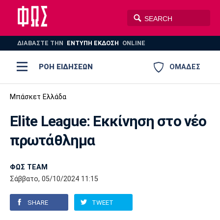
ΔΙΑΒΑΣΤΕ THN
ΕΝΤΥΠΗ ΕΚΔΟΣΗ
ONLINE
ΡΟΗ ΕΙΔΗΣΕΩΝ
ΟΜΑΔΕΣ
Ποδόσφαιρο
Μπάσκετ Ελλάδα
ΠΟΔΟΣΦΑΙΡΟ
ΜΠΑΣΚΕΤ
Elite League: Εκκίνηση στο νέο
Super League 1
Μπάσκετ
ΒΟΛΕΪ
ΠΟΛΟ
ΣΠΟΡ
πρωτάθλημα
Ολυμπιακός
ΑΕΚ
ΠΑΟΚ
Super League 2
Ελλάδα
Ολυμπιακοί Αγώνες
AUTO-MOTO
PLUS
ΦΩΣ TEAM
Γ Εθνική
Εθνική
Βόλεϊ
Σάββατο, 05/10/2024 11:15
Ελλάδα
EuroLeague
Πόλο
Παναθηναϊκός
Ατρόμητος
Πανιώνιος
SHARE
TWEET
Champions League
ΝΒΑ
Τένις