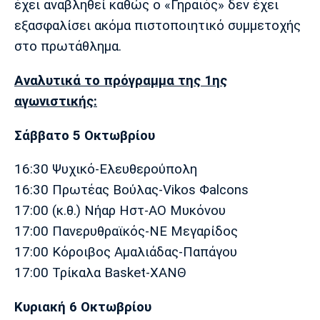
έχει αναβληθεί καθώς ο «Γηραιός» δεν έχει
Λίβερπουλ
Μάντσεστερ
Γιουβέντους
Σίτι
εξασφαλίσει ακόμα πιστοποιητικό συμμετοχής
στο πρωτάθλημα.
Αναλυτικά το πρόγραμμα της 1ης
Ίντερ
Μίλαν
Μπάγερν
αγωνιστικής:
Σάββατο 5 Οκτωβρίου
16:30 Ψυχικό-Ελευθερούπολη
Μπορούσια
Παρί Σεν
Μαρσέιγ
Ντόρτμουντ
Ζερμέν
16:30 Πρωτέας Βούλας-Vikos Φalcons
17:00 (κ.θ.) Νήαρ Ηστ-ΑΟ Μυκόνου
17:00 Πανερυθραϊκός-ΝΕ Μεγαρίδος
17:00 Κόροιβος Αμαλιάδας-Παπάγου
Μονακό
Ερυθρός
Τότεναμ
Αστέρας
17:00 Τρίκαλα Basket-ΧΑΝΘ
Κυριακή 6 Οκτωβρίου