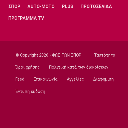
ΣΠΟΡ
AUTO-MOTO
PLUS
ΠΡΩΤΟΣΕΛΙΔΑ
Σπορ
Mε δύο αθλητές η Ελλάδα στο Παγκόσμιο
ΠΡΟΓΡΑΜΜΑ TV
Πρωτάθλημα Ιππασίας
12:50
Super League 1
Ατρόμητος: Πρόβα τζενεράλε με
Λεβαδειακό
© Copyright 2026 - ΦΩΣ ΤΩΝ ΣΠΟΡ
Ταυτότητα
12:40
Όροι χρήσης
Πολιτική κατά των διακρίσεων
Super League 1
Παρουσίασε την τρίτη φανέλα του ο ΟΦΗ
Feed
Επικοινωνία
Αγγελίες
Διαφήμιση
(pic)
12:30
Έντυπη έκδοση
Super League 1
Τέλος από την ΑΕΚ ο Αλέξης Δέδες
12:20
Εθνικές Μπάσκετ