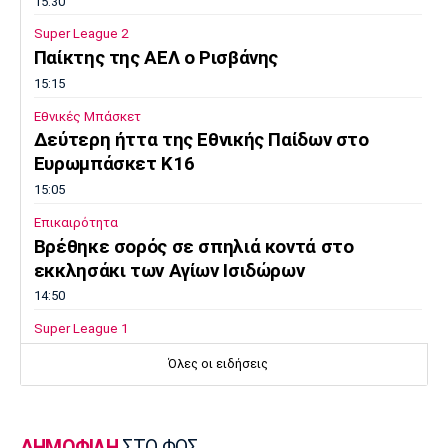
15:30
Super League 2
Παίκτης της ΑΕΛ ο Ρισβάνης
15:15
Εθνικές Μπάσκετ
Δεύτερη ήττα της Εθνικής Παίδων στο
Ευρωμπάσκετ Κ16
15:05
Επικαιρότητα
Βρέθηκε σορός σε σπηλιά κοντά στο
εκκλησάκι των Αγίων Ισιδώρων
14:50
Super League 1
Πήρε Νανού ο Ηρακλής
Όλες οι ειδήσεις
14:40
Super League 1
Ολυμπιακός: Οι Αφρικανοί διατηρούν στο
ΔΗΜΟΦΙΛΗ
ΣΤΟ ΦΩΣ