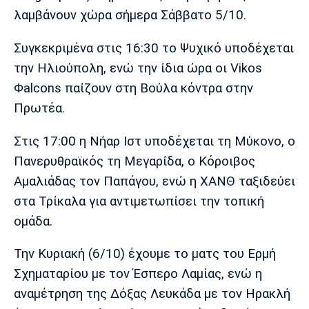
Μουσική
Στήλες
λαμβάνουν χώρα σήμερα Σάββατο 5/10.
Πολιτισμός
Τραγούδια
Πρόγραμμα TV
Συγκεκριμένα στις 16:30 το Ψυχικό υποδέχεται
Ιωνικός
Κηφισιά
Πανσερραϊκός
την Ηλιούπολη, ενώ την ίδια ώρα οι Vikos
Cine Spot
Φalcons παίζουν στη Βούλα κόντρα στην
Running
Πρωτέα.
Media
Στις 17:00 η Νήαρ Ιστ υποδέχεται τη Μύκονο, ο
Μπαρτσελόνα
Ρεάλ
Ατλέτικο
Πανερυθραϊκός τη Μεγαρίδα, ο Κόροιβος
Μαδρίτης
Μαδρίτης
Παρασκήνιο
Αμαλιάδας τον Παπάγου, ενώ η ΧΑΝΘ ταξιδεύει
στα Τρίκαλα για αντιμετωπίσει την τοπική
ομάδα.
Μάντσεστερ
Τσέλσι
Άρσεναλ
Γιουνάιτεντ
Την Κυριακή (6/10) έχουμε το ματς του Ερμή
Σχηματαρίου με τον Έσπερο Λαμίας, ενώ η
αναμέτρηση της Δόξας Λευκάδα με τον Ηρακλή