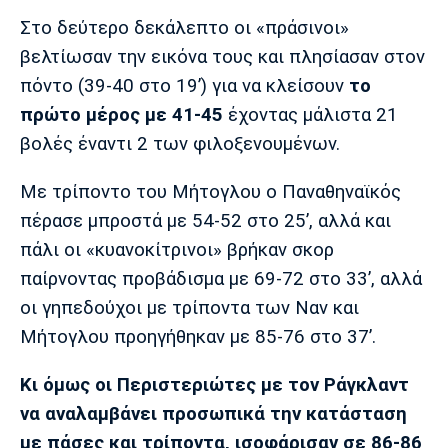
Λίβερπουλ
Μάντσεστερ
Γιουβέντους
Σίτι
Στο δεύτερο δεκάλεπτο οι «πράσινοι»
βελτίωσαν την εικόνα τους και πλησίασαν στον
πόντο (39-40 στο 19’) για να κλείσουν
το
πρώτο μέρος με 41-45
έχοντας μάλιστα 21
Ίντερ
Μίλαν
Μπάγερν
βολές έναντι 2 των φιλοξενουμένων.
Με τρίποντο του Μήτογλου ο Παναθηναϊκός
πέρασε μπροστά με 54-52 στο 25’, αλλά και
Μπορούσια
Παρί Σεν
Μαρσέιγ
πάλι οι «κυανοκίτρινοι» βρήκαν σκορ
Ντόρτμουντ
Ζερμέν
παίρνοντας προβάδισμα με 69-72 στο 33’, αλλά
οι γηπεδούχοι με τρίποντα των Ναν και
Μήτογλου προηγήθηκαν με 85-76 στο 37’.
Μονακό
Ερυθρός
Τότεναμ
Αστέρας
Κι όμως οι Περιστεριώτες με τον Ράγκλαντ
να αναλαμβάνει προσωπικά την κατάσταση
με πάσες και τρίποντα, ισοφάρισαν σε 86-86