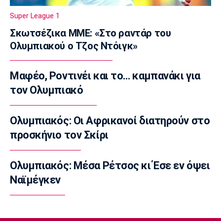
Μηχανή της ΔΙΑΣ συγκρούστηκε με ΙΧ - Δύο
Super League 1
αστυνομικοί τραυματίες
07:35
Σκωτσέζικα ΜΜΕ: «Στο ραντάρ του
Ολυμπιακού ο Τζος Ντόιγκ»
Αυτοκίνητο
Οι τιμές του Renault Clio
07:20
Μαφέο, Ροντινέι και το… καμπανάκι για
Επικαιρότητα
τον Ολυμπιακό
Καιρός: Υψηλές θερμοκρασίες σε όλη τη
χώρα
Ολυμπιακός: Οι Αφρικανοί διατηρούν στο
07:05
προσκήνιο τον Σκίρι
Γ Εθνική
Επανεκκίνηση στην Ηλιούπολη
Ολυμπιακός: Μέσα Ρέτσος κι Έσε εν όψει
23:57
Ναϊμέγκεν
Champions League
Μαφέο, Ροντινέι και το… καμπανάκι για τον
Ολυμπιακό
23:45