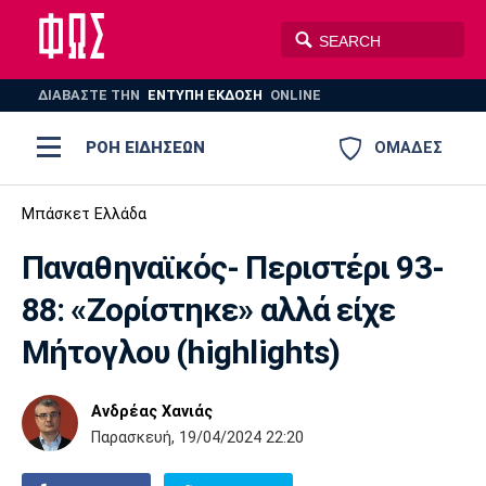
ΔΙΑΒΑΣΤΕ THN
ΕΝΤΥΠΗ ΕΚΔΟΣΗ
ONLINE
ΡΟΗ ΕΙΔΗΣΕΩΝ
ΟΜΑΔΕΣ
Ποδόσφαιρο
Μπάσκετ Ελλάδα
ΠΟΔΟΣΦΑΙΡΟ
ΜΠΑΣΚΕΤ
Παναθηναϊκός- Περιστέρι 93-
Super League 1
Μπάσκετ
ΒΟΛΕΪ
ΠΟΛΟ
ΣΠΟΡ
88: «Ζορίστηκε» αλλά είχε
Ολυμπιακός
ΑΕΚ
ΠΑΟΚ
Super League 2
Ελλάδα
Ολυμπιακοί Αγώνες
Μήτογλου (highlights)
AUTO-MOTO
PLUS
Γ Εθνική
Εθνική
Βόλεϊ
Ανδρέας Χανιάς
Ελλάδα
EuroLeague
Πόλο
Παναθηναϊκός
Ατρόμητος
Πανιώνιος
Παρασκευή, 19/04/2024 22:20
Champions League
ΝΒΑ
Τένις