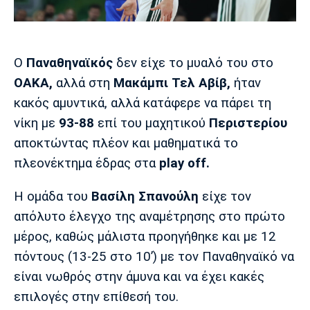
Μουσική
Στήλες
Πολιτισμός
Τραγούδια
Πρόγραμμα TV
Ιωνικός
Κηφισιά
Πανσερραϊκός
Ο
Παναθηναϊκός
δεν είχε το μυαλό του στο
Cine Spot
ΟΑΚΑ,
αλλά στη
Μακάμπι Τελ Αβίβ,
ήταν
κακός αμυντικά, αλλά κατάφερε να πάρει τη
Running
νίκη με
93-88
επί του μαχητικού
Περιστερίου
Media
αποκτώντας πλέον και μαθηματικά το
Μπαρτσελόνα
Ρεάλ
Ατλέτικο
πλεονέκτημα έδρας στα
play off.
Μαδρίτης
Μαδρίτης
Παρασκήνιο
Η ομάδα του
Βασίλη Σπανούλη
είχε τον
απόλυτο έλεγχο της αναμέτρησης στο πρώτο
μέρος, καθώς μάλιστα προηγήθηκε και με 12
Μάντσεστερ
Τσέλσι
Άρσεναλ
Γιουνάιτεντ
πόντους (13-25 στο 10’) με τον Παναθηναϊκό να
είναι νωθρός στην άμυνα και να έχει κακές
επιλογές στην επίθεσή του.