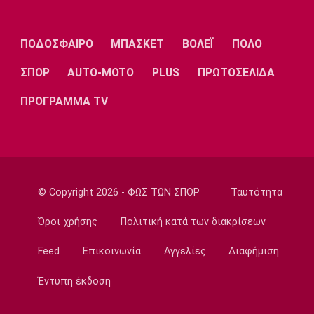
22:35
Ποδόσφαιρο - Διεθνή
ΠΟΔΟΣΦΑΙΡΟ
ΜΠΑΣΚΕΤ
ΒΟΛΕΪ
ΠΟΛΟ
Επίσημα στη Ρεάλ Μαδρίτης ο Ντιομαντέ
ΣΠΟΡ
AUTO-MOTO
PLUS
ΠΡΩΤΟΣΕΛΙΔΑ
22:20
Super League 1
ΠΡΟΓΡΑΜΜΑ TV
Ατρόμητος: Ήττα (2-1) από την ΑΕ Λεμεσού
στο τελευταίο φιλικό
22:05
Κολύμβηση
Κούβελος σε αδελφές Αλεξανδρή: «Μας
© Copyright 2026 - ΦΩΣ ΤΩΝ ΣΠΟΡ
Ταυτότητα
κάνατε υπερήφανους και ευτυχισμένους»
Όροι χρήσης
Πολιτική κατά των διακρίσεων
21:50
Super League 2
Feed
Επικοινωνία
Αγγελίες
Διαφήμιση
Ο Ζορζίνιο στον Πανσερραϊκό
Έντυπη έκδοση
21:35
Ποδόσφαιρο - Εθνικές Ομάδες