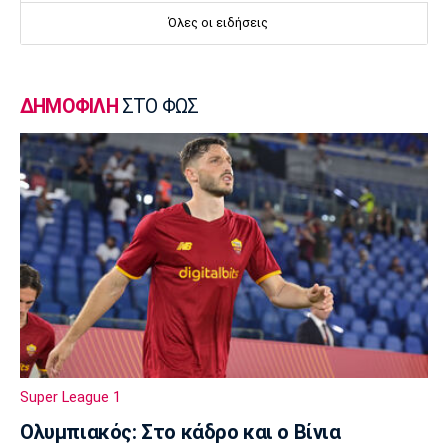
Επιστρέφει αύριο στη Θεσσαλονίκη ο
Όλες οι ειδήσεις
Ηρακλής
23:50
Μπάσκετ Ελλάδα
ΔΗΜΟΦΙΛΗ
ΣΤΟ ΦΩΣ
Επίσημα στον Άρη ο Άνταμ Μοκόκα
23:35
Europa League
Μπρούνο: «Δουλέψαμε καλά στην άμυνα»
23:32
Ποδόσφαιρο - Διεθνή
Κακή εβδομάδα για τη βαθμολογία της UEFA
23:23
Γ Εθνική
Αστέρας Βάρης: Νέες προσθήκες στο
ρόστερ
Super League 1
23:20
Ολυμπιακός: Στο κάδρο και ο Βίνια
Conference League