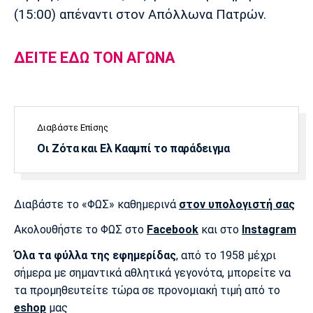
Μουσική
Στήλες
(15:00) απέναντι στον Απόλλωνα Πατρών.
Πολιτισμός
Τραγούδια
Πρόγραμμα TV
ΔΕΙΤΕ ΕΔΩ ΤΟΝ ΑΓΩΝΑ
Ιωνικός
Κηφισιά
Πανσερραϊκός
Cine Spot
Running
Διαβάστε Επίσης
Media
Οι Ζότα και Ελ Κααμπί το παράδειγμα
Μπαρτσελόνα
Ρεάλ
Ατλέτικο
Μαδρίτης
Μαδρίτης
Παρασκήνιο
Διαβάστε το «ΦΩΣ» καθημερινά
στον υπολογιστή σας
Ακολουθήστε το ΦΩΣ στο
Facebook
και στο
Instagram
Μάντσεστερ
Τσέλσι
Άρσεναλ
Γιουνάιτεντ
Όλα τα φύλλα της εφημερίδας
, από το 1958 μέχρι
σήμερα με σημαντικά αθλητικά γεγονότα, μπορείτε να
τα προμηθευτείτε τώρα σε προνομιακή τιμή από το
eshop
μας