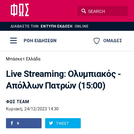
ΔΙΑΒΑΣΤΕ THN
ΕΝΤΥΠΗ ΕΚΔΟΣΗ
ONLINE
ΡΟΗ ΕΙΔΗΣΕΩΝ
ΟΜΑΔΕΣ
Ποδόσφαιρο
Μπάσκετ Ελλάδα
ΠΟΔΟΣΦΑΙΡΟ
ΜΠΑΣΚΕΤ
Live Streaming: Ολυμπιακός -
Super League 1
Μπάσκετ
ΒΟΛΕΪ
ΠΟΛΟ
ΣΠΟΡ
Απόλλων Πατρών (15:00)
Ολυμπιακός
ΑΕΚ
ΠΑΟΚ
Super League 2
Ελλάδα
Ολυμπιακοί Αγώνες
AUTO-MOTO
PLUS
ΦΩΣ TEAM
Γ Εθνική
Εθνική
Βόλεϊ
Κυριακή, 24/12/2023 14:30
Ελλάδα
EuroLeague
Πόλο
Παναθηναϊκός
Ατρόμητος
Πανιώνιος
9
TWEET
Champions League
ΝΒΑ
Τένις