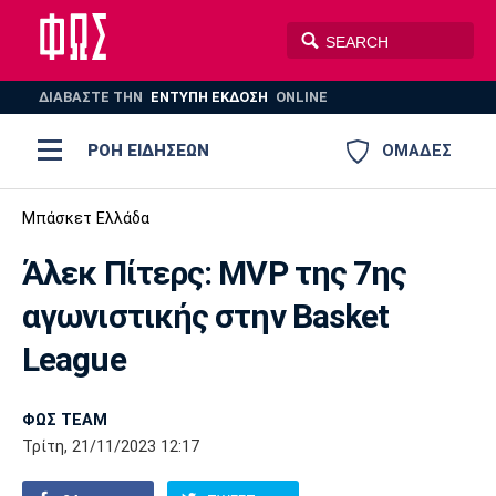
ΔΙΑΒΑΣΤΕ THN
ΕΝΤΥΠΗ ΕΚΔΟΣΗ
ONLINE
ΡΟΗ ΕΙΔΗΣΕΩΝ
ΟΜΑΔΕΣ
Ποδόσφαιρο
Μπάσκετ Ελλάδα
ΠΟΔΟΣΦΑΙΡΟ
ΜΠΑΣΚΕΤ
Άλεκ Πίτερς: MVP της 7ης
Super League 1
Μπάσκετ
ΒΟΛΕΪ
ΠΟΛΟ
ΣΠΟΡ
αγωνιστικής στην Basket
Ολυμπιακός
ΑΕΚ
ΠΑΟΚ
Super League 2
Ελλάδα
Ολυμπιακοί Αγώνες
League
AUTO-MOTO
PLUS
Γ Εθνική
Εθνική
Βόλεϊ
ΦΩΣ TEAM
Ελλάδα
EuroLeague
Πόλο
Παναθηναϊκός
Ατρόμητος
Πανιώνιος
Τρίτη, 21/11/2023 12:17
Champions League
ΝΒΑ
Τένις