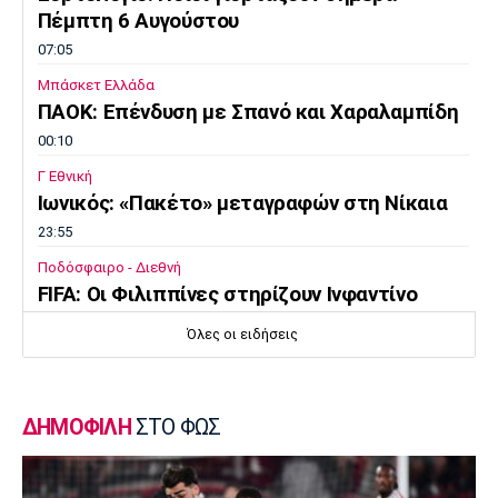
Πέμπτη 6 Αυγούστου
07:05
Μπάσκετ Ελλάδα
ΠΑΟΚ: Επένδυση με Σπανό και Χαραλαμπίδη
00:10
Γ Εθνική
Ιωνικός: «Πακέτο» μεταγραφών στη Νίκαια
23:55
Ποδόσφαιρο - Διεθνή
FIFA: Οι Φιλιππίνες στηρίζουν Ινφαντίνο
23:35
Όλες οι ειδήσεις
Conference League
Παναθηναϊκός – ΤΣΣΚΑ 1948 1-1:
Προβληματική εικόνα…
ΔΗΜΟΦΙΛΗ
ΣΤΟ ΦΩΣ
23:22
Europa League