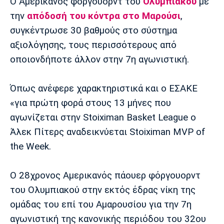
Μουσική
Στήλες
Ο Αμερικανός φόργουορντ του
Ολυμπιακού
με
την
απόδοσή του κόντρα στο Μαρούσι
,
Πολιτισμός
Τραγούδια
Πρόγραμμα TV
συγκέντρωσε 30 βαθμούς στο σύστημα
Ιωνικός
Κηφισιά
Πανσερραϊκός
αξιολόγησης, τους περισσότερους από
Cine Spot
οποιονδήποτε άλλον στην 7η αγωνιστική.
Running
Όπως ανέφερε χαρακτηριστικά και ο ΕΣΑΚΕ
Media
«για πρώτη φορά στους 13 μήνες που
Μπαρτσελόνα
Ρεάλ
Ατλέτικο
αγωνίζεται στην Stoiximan Basket League ο
Μαδρίτης
Μαδρίτης
Παρασκήνιο
Άλεκ Πίτερς αναδεικνύεται Stoiximan MVP of
the Week.
Μάντσεστερ
Τσέλσι
Άρσεναλ
Ο 28χρονος Αμερικανός πάουερ φόργουορντ
Γιουνάιτεντ
του Ολυμπιακού στην εκτός έδρας νίκη της
ομάδας του επί του Αμαρουσίου για την 7η
αγωνιστική της κανονικής περιόδου του 32ου