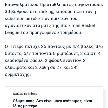
Λίβερπουλ
Μάντσεστερ
Γιουβέντους
Επαγγελματικού Πρωταθλήματος συγκέντρωσε
Σίτι
30 βαθμούς στο ranking, επίδοση που ήταν η
καλύτερη μεταξύ των παικτών που
αγωνίστηκαν στα ματς της Stoiximan Basket
Ίντερ
Μίλαν
Μπάγερν
League του προηγούμενου τριημέρου.
Ο Πίτερς πέτυχε 25 πόντους με 4/4 βολές, 3/6
δίποντα, 5/7 τρίποντα, 8 ριμπάουντ, 2 ασίστ, 4
Μπορούσια
Παρί Σεν
Μαρσέιγ
κερδισμένα φάουλ, 2 φάουλ εναντίον, 2
Ντόρτμουντ
Ζερμέν
κλεψίματα και 2 λάθη σε 27’ και 34’’
συμμετοχής».
Μονακό
Ερυθρός
Τότεναμ
Αστέρας
Διαβάστε Επίσης
Ολυμπιακός: Δεν είναι μόνο ανέτοιμος, είναι
ίδιος με πέρσι