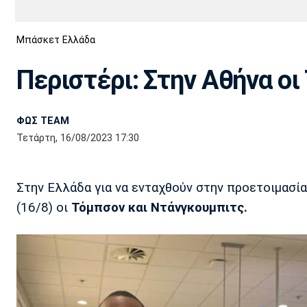
Διεθνή
EuroCup
Μπάσκετ Ελλάδα
Euro
Basket League
Απόλλων
Άρης
ΟΦΗ
Παναχαϊκή
Εθνικές Ομάδες
Α2 Μπάσκετ
Σμύρνης
Περιστέρι: Στην Αθήνα ο
Κύπελλο
FIBA World Cup 2023
Διαιτησία
ΦΩΣ TEAM
Ποδόσφαιρο Γυναικών
Ιωνικός
Κηφισιά
Πανσερραϊκός
Τετάρτη, 16/08/2023 17:30
Στην Ελλάδα για να ενταχθούν στην προετοιμασί
(16/8) οι
Τόμπσον και Ντάνγκουμπιτς.