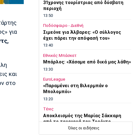
31χρονης τουρίστριας από δύσβατη
περιοχή
13:50
τάρτης
Ποδόσφαιρο - Διεθνή
ς» για
Σιμεόνε για Άλβαρες: «Ο σύλλογος
έχει πάρει την απόφασή του»
τς,
13:40
Εθνικές Μπάσκετ
Μπάρλος: «Χάσαμε από δικά μας λάθη»
ίλη
13:30
ις και
EuroLeague
όν στο
«Παραμένει στη Βιλερμπάν ο
Μπολομπόι»
13:20
Τένις
Αποκλεισμός της Μαρίας Σάκκαρη
από το τουρνουά του Τορόντο
Όλες οι ειδήσεις
13:10
Εθνικές Μπάσκετ