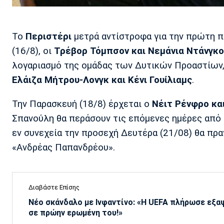
Το
Περιστέρι
μετρά αντίστροφα για την πρώτη π
(16/8), οι
Τρέβορ Τόμπσον και Νεμάνια Ντάνγκ
λογαριασμό της ομάδας των Δυτικών Προαστίων, 
Ελάιζα Μήτρου-Λονγκ και Κένι Γουίλιαμς
.
Την Παρασκευή (18/8) έρχεται ο
Νέιτ Ρένφρο κα
Σπανούλη θα περάσουν τις επόμενες ημέρες από τ
εν συνεχεία την προσεχή Δευτέρα (21/08) θα πρ
«Ανδρέας Παπανδρέου».
Διαβάστε Επίσης
Νέο σκάνδαλο με Ινφαντίνο: «Η UEFA πλήρωσε εξ
σε πρώην ερωμένη του!»