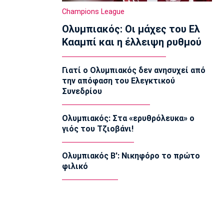
11:30
Champions League
EuroLeague
Ολυμπιακός: Οι μάχες του Ελ
Ανανέωσε με τη Βιλερμπάν ο Τζάκσον
11:20
Κααμπί και η έλλειψη ρυθμού
Ποδόσφαιρο - Διεθνή
Συνεχίζει στην Εστουντιάντες ο
Γιατί ο Ολυμπιακός δεν ανησυχεί από
Χοακίν Κορέα
την απόφαση του Ελεγκτικού
11:10
Συνεδρίου
NBA
ΝΒΑ: Έγινε γνωστή η αιτία θανάτου
Ολυμπιακός: Στα «ερυθρόλευκα» ο
του Μπράντον Κλαρκ
γιός του Τζιοβάνι!
11:00
Επικαιρότητα
Ολυμπιακός Β': Νικηφόρο το πρώτο
Σέρρες: Πέπλο μυστηρίου για τον
φιλικό
θάνατο του 68χρονου
10:50
Εθνικές Μπάσκετ
Ευρωμπάσκετ U16: Κάνει το δεύτερο
βήμα