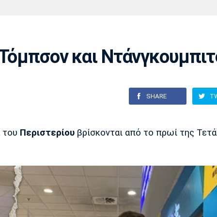
Χάντμπολ
Ηρακλής
Βόλος
Μπορούσια
Παρί Σεν
Ντόρτμουντ
Ζερμέν
ι Τόμπσον και Ντάνγκουμπιτ
Πόρτο
Μπενφίκα
SHARE
T
α του
Περιστερίου
βρίσκονται από το πρωί της Τετ