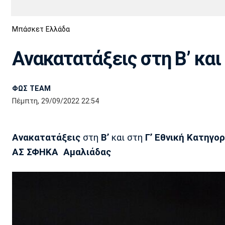
Διεθνή
EuroCup
Μπάσκετ Ελλάδα
Euro
Basket League
Απόλλων
Άρης
ΟΦΗ
Παναχαϊκή
Εθνικές Ομάδες
Α2 Μπάσκετ
Σμύρνης
Ανακατατάξεις στη Β’ και
Κύπελλο
FIBA World Cup 2023
Διαιτησία
ΦΩΣ TEAM
Ποδόσφαιρο Γυναικών
Ιωνικός
Κηφισιά
Πανσερραϊκός
Πέμπτη, 29/09/2022 22:54
Ανακατατάξεις
στη
Β’
και στη
Γ’ Εθνική Κατηγορ
ΑΣ ΣΦΗΚΑ Αμαλιάδας