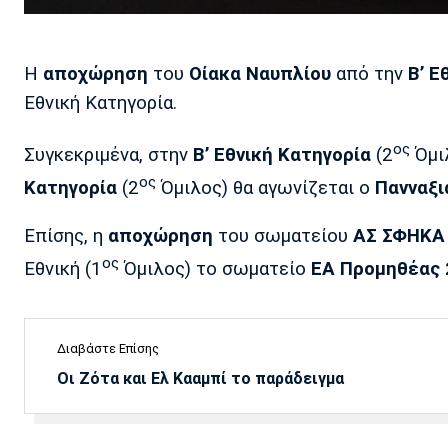
Η
αποχώρηση
του
Οίακα Ναυπλίου
από την
Β’ Ε
Εθνική Κατηγορία.
ος
Συγκεκριμένα, στην
Β’ Εθνική Κατηγορία
(2
Όμι
ος
Κατηγορία
(2
Όμιλος) θα αγωνίζεται ο
Πανναξι
Επίσης, η
αποχώρηση
του σωματείου
ΑΣ ΣΦΗΚΑ
ος
Εθνική (1
Όμιλος) το σωματείο
ΕΑ Προμηθέας 
Διαβάστε Επίσης
Οι Ζότα και Ελ Κααμπί το παράδειγμα