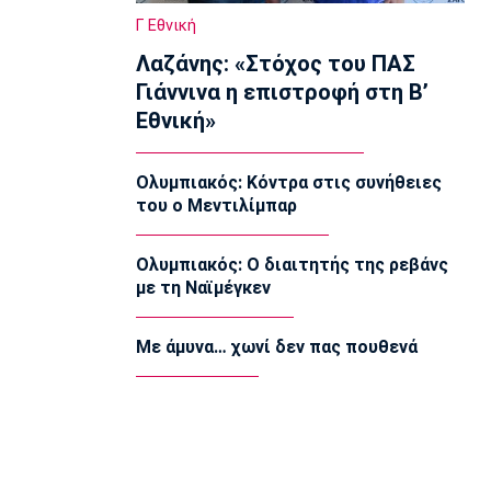
Επίσημα στον Άρη ο Άνταμ Μοκόκα
Γ Εθνική
23:35
Λαζάνης: «Στόχος του ΠΑΣ
Europa League
Γιάννινα η επιστροφή στη Β’
Μπρούνο: «Δουλέψαμε καλά στην
Εθνική»
άμυνα»
23:32
Ολυμπιακός: Κόντρα στις συνήθειες
Ποδόσφαιρο - Διεθνή
του ο Μεντιλίμπαρ
Κακή εβδομάδα για τη βαθμολογία της
UEFA
23:23
Ολυμπιακός: Ο διαιτητής της ρεβάνς
με τη Ναϊμέγκεν
Γ Εθνική
Αστέρας Βάρης: Νέες προσθήκες στο
ρόστερ
Με άμυνα… χωνί δεν πας πουθενά
23:20
Conference League
Conference League: Τρομερό διπλό η
Τρόμσο στο Κλουζ
23:16