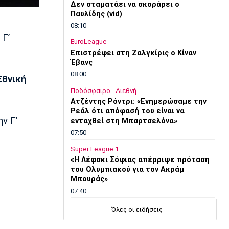
Δεν σταματάει να σκοράρει ο
Παυλίδης (vid)
08:10
 Γ’
EuroLeague
Επιστρέφει στη Ζαλγκίρις ο Κίναν
Έβανς
08:00
Εθνική
Ποδόσφαιρο - Διεθνή
Ατζέντης Ρόντρι: «Ενημερώσαμε την
Ρεάλ ότι απόφασή του είναι να
ν Γ’
ενταχθεί στη Μπαρτσελόνα»
07:50
Super League 1
«Η Λέφσκι Σόφιας απέρριψε πρόταση
του Ολυμπιακού για τον Ακράμ
Μπουράς»
07:40
Europa League
Όλες οι ειδήσεις
Μπιανκόν: «Ο Κωνσταντέλιας έχει
τόση ποιότητα - Η καρδιά μου