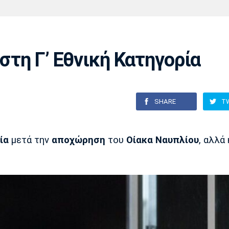
Χάντμπολ
Ηρακλής
Βόλος
Μπορούσια
Παρί Σεν
Ντόρτμουντ
Ζερμέν
 στη Γ’ Εθνική Κατηγορία
Πόρτο
Μπενφίκα
SHARE
T
ία
μετά την
αποχώρηση
του
Οίακα Ναυπλίου
, αλλά 