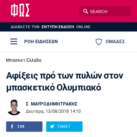
ΔΙΑΒΑΣΤΕ THN
ΕΝΤΥΠΗ ΕΚΔΟΣΗ
ONLINE
ΡΟΗ ΕΙΔΗΣΕΩΝ
ΟΜΑΔΕΣ
Ποδόσφαιρο
Μπάσκετ Ελλάδα
ΠΟΔΟΣΦΑΙΡΟ
ΜΠΑΣΚΕΤ
Αφίξεις πρό των πυλών στον
Super League 1
Μπάσκετ
ΒΟΛΕΪ
ΠΟΛΟ
ΣΠΟΡ
μπασκετικό Ολυμπιακό
Ολυμπιακός
ΑΕΚ
ΠΑΟΚ
Super League 2
Ελλάδα
Ολυμπιακοί Αγώνες
AUTO-MOTO
PLUS
Σ. ΜΑΥΡΟΔΗΜΗΤΡΑΚΗΣ
Γ Εθνική
Εθνική
Βόλεϊ
Δευτέρα, 13/08/2018 14:10
Ελλάδα
EuroLeague
Πόλο
Παναθηναϊκός
Ατρόμητος
Πανιώνιος
139
TWEET
Champions League
ΝΒΑ
Τένις