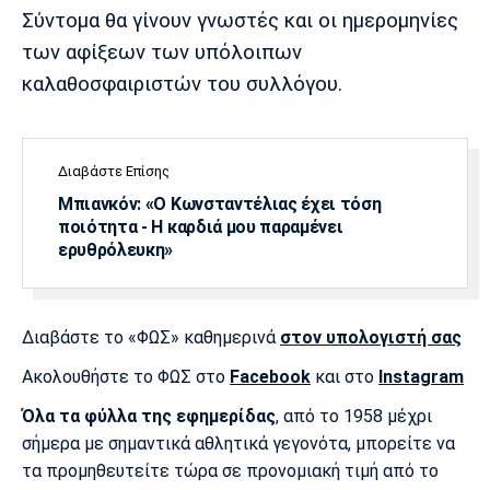
Λίβερπουλ
Μάντσεστερ
Γιουβέντους
Σύντομα θα γίνουν γνωστές και οι ημερομηνίες
Σίτι
των αφίξεων των υπόλοιπων
καλαθοσφαιριστών του συλλόγου.
Ίντερ
Μίλαν
Μπάγερν
Διαβάστε Επίσης
Μπιανκόν: «Ο Κωνσταντέλιας έχει τόση
ποιότητα - Η καρδιά μου παραμένει
ερυθρόλευκη»
Μπορούσια
Παρί Σεν
Μαρσέιγ
Ντόρτμουντ
Ζερμέν
Διαβάστε το «ΦΩΣ» καθημερινά
στον υπολογιστή σας
Ακολουθήστε το ΦΩΣ στο
Facebook
και στο
Instagram
Μονακό
Ερυθρός
Τότεναμ
Αστέρας
Όλα τα φύλλα της εφημερίδας
, από το 1958 μέχρι
σήμερα με σημαντικά αθλητικά γεγονότα, μπορείτε να
τα προμηθευτείτε τώρα σε προνομιακή τιμή από το