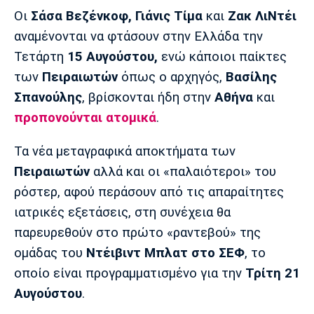
Μουσική
Στήλες
Οι
Σάσα Βεζένκοφ, Γιάνις Τίμα
και
Ζακ ΛιΝτέι
Πολιτισμός
Τραγούδια
Πρόγραμμα TV
αναμένονται να φτάσουν στην Ελλάδα την
Τετάρτη
15 Αυγούστου,
ενώ κάποιοι παίκτες
Ιωνικός
Κηφισιά
Πανσερραϊκός
Cine Spot
των
Πειραιωτών
όπως ο αρχηγός,
Βασίλης
Σπανούλης
, βρίσκονται ήδη στην
Αθήνα
και
Running
προπονούνται ατομικά
.
Media
Τα νέα μεταγραφικά αποκτήματα των
Μπαρτσελόνα
Ρεάλ
Ατλέτικο
Μαδρίτης
Μαδρίτης
Πειραιωτών
αλλά και οι «παλαιότεροι» του
Παρασκήνιο
ρόστερ, αφού περάσουν από τις απαραίτητες
ιατρικές εξετάσεις, στη συνέχεια θα
παρευρεθούν στο πρώτο «ραντεβού» της
Μάντσεστερ
Τσέλσι
Άρσεναλ
Γιουνάιτεντ
ομάδας του
Ντέιβιντ Μπλατ στο ΣΕΦ
, το
οποίο είναι προγραμματισμένο για την
Τρίτη 21
Αυγούστου
.