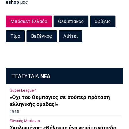
eshop
μας
Πόρτο
Μπενφίκα
Μπάσκετ Ελλάδα
Ολυμπιακός
αφίξεις
Τίμα
Βεζένκοφ
ΛιΝτέι
ΤΕΛΕΥΤΑΙΑ
ΝΕΑ
Super League 1
«Όχι του Θεμπάγιος σε σούπερ πρόταση
ελληνικής ομάδας!»
19:35
Εθνικές Μπάσκετ
Σκαλωμένος: «Θέλουμε ένα γεμάτο γήπεδο