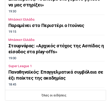
να μας στηρίξει»
19:30
Μπάσκετ Ελλάδα
Παραμένει στο Περιστέρι ο Ιτούνας
19:15
Μπάσκετ Ελλάδα
Στουρνάρας: «Αρχικός στόχος της Ασπίδας η
είσοδος στα play-offs»
19:00
Super League 1
Παναθηναϊκός: Επαγγελματικά συμβόλαια σε
έξι παίκτες της ακαδημίας
18:45
Εθνικές Μπάσκετ
Όλες οι ειδήσεις
Χωρίς παίκτη από το ΝΒΑ και μόλις δύο από
τη Euroleague η αποστολή της Λιθουανίας
18:30