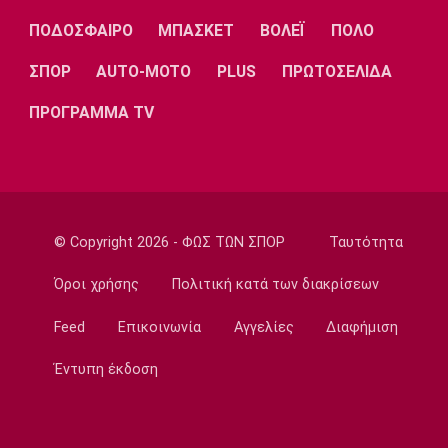
Ηλιόπουλος σε Μάγερ: «Μου ζήτησες το 7,
ΠΟΔΟΣΦΑΙΡΟ
ΜΠΑΣΚΕΤ
ΒΟΛΕΪ
ΠΟΛΟ
σου δίνω τα 14 - Περιμένω τα διπλά από
εσένα» (vid)
ΣΠΟΡ
AUTO-MOTO
PLUS
ΠΡΩΤΟΣΕΛΙΔΑ
16:45
ΠΡΟΓΡΑΜΜΑ TV
Ποδόσφαιρο - Εθνικές Ομάδες
Ουγκάντα: Ξυλοκοπήθηκε μέχρι θανάτου ο
Οβόρι
16:30
Πόλο
Ευρωπαϊκό Παίδων: Η Ελλάδα 11-7 τη
© Copyright 2026 - ΦΩΣ ΤΩΝ ΣΠΟΡ
Ταυτότητα
Ρουμανία και παίζει για τις θέσεις 9-12
Όροι χρήσης
Πολιτική κατά των διακρίσεων
16:15
Feed
Επικοινωνία
Αγγελίες
Διαφήμιση
EuroLeague
Μπάλντγουιν και Φρανσίσκο έβγαλαν το...
Έντυπη έκδοση
καπέλο στη Ζαλγκίρις για Έβανς
16:00
Conference League