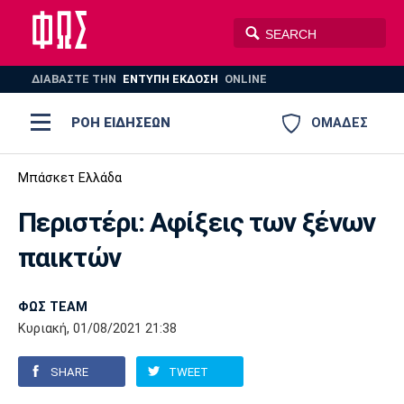
ΔΙΑΒΑΣΤΕ THN
ΕΝΤΥΠΗ ΕΚΔΟΣΗ
ONLINE
ΡΟΗ ΕΙΔΗΣΕΩΝ
ΟΜΑΔΕΣ
Ποδόσφαιρο
Μπάσκετ Ελλάδα
ΠΟΔΟΣΦΑΙΡΟ
ΜΠΑΣΚΕΤ
Περιστέρι: Αφίξεις των ξένων
Super League 1
Μπάσκετ
ΒΟΛΕΪ
ΠΟΛΟ
ΣΠΟΡ
παικτών
Ολυμπιακός
ΑΕΚ
ΠΑΟΚ
Super League 2
Ελλάδα
Ολυμπιακοί Αγώνες
AUTO-MOTO
PLUS
ΦΩΣ TEAM
Γ Εθνική
Εθνική
Βόλεϊ
Κυριακή, 01/08/2021 21:38
Ελλάδα
EuroLeague
Πόλο
Παναθηναϊκός
Ατρόμητος
Πανιώνιος
SHARE
TWEET
Champions League
ΝΒΑ
Τένις