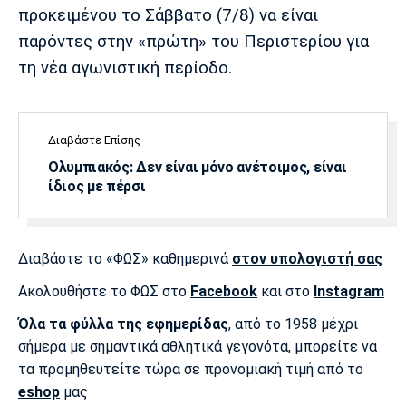
Λίβερπουλ
Μάντσεστερ
Γιουβέντους
προκειμένου το Σάββατο (7/8) να είναι
Σίτι
παρόντες στην «πρώτη» του Περιστερίου για
τη νέα αγωνιστική περίοδο.
Ίντερ
Μίλαν
Μπάγερν
Διαβάστε Επίσης
Ολυμπιακός: Δεν είναι μόνο ανέτοιμος, είναι
ίδιος με πέρσι
Μπορούσια
Παρί Σεν
Μαρσέιγ
Ντόρτμουντ
Ζερμέν
Διαβάστε το «ΦΩΣ» καθημερινά
στον υπολογιστή σας
Ακολουθήστε το ΦΩΣ στο
Facebook
και στο
Instagram
Όλα τα φύλλα της εφημερίδας
, από το 1958 μέχρι
Μονακό
Ερυθρός
Τότεναμ
Αστέρας
σήμερα με σημαντικά αθλητικά γεγονότα, μπορείτε να
τα προμηθευτείτε τώρα σε προνομιακή τιμή από το
eshop
μας