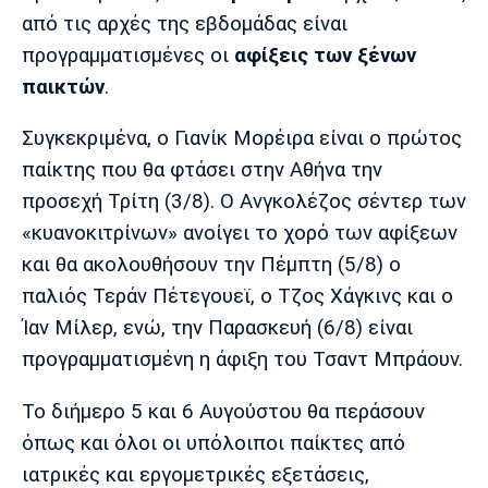
Μουσική
Στήλες
από τις αρχές της εβδομάδας είναι
προγραμματισμένες οι
αφίξεις των ξένων
Πολιτισμός
Τραγούδια
Πρόγραμμα TV
παικτών
.
Ιωνικός
Κηφισιά
Πανσερραϊκός
Cine Spot
Συγκεκριμένα, ο Γιανίκ Μορέιρα είναι ο πρώτος
Running
παίκτης που θα φτάσει στην Αθήνα την
προσεχή Τρίτη (3/8). Ο Ανγκολέζος σέντερ των
Media
«κυανοκιτρίνων» ανοίγει το χορό των αφίξεων
Μπαρτσελόνα
Ρεάλ
Ατλέτικο
Μαδρίτης
Μαδρίτης
και θα ακολουθήσουν την Πέμπτη (5/8) ο
Παρασκήνιο
παλιός Τεράν Πέτεγουεϊ, ο Τζος Χάγκινς και ο
Ίαν Μίλερ, ενώ, την Παρασκευή (6/8) είναι
προγραμματισμένη η άφιξη του Τσαντ Μπράουν.
Μάντσεστερ
Τσέλσι
Άρσεναλ
Γιουνάιτεντ
Το διήμερο 5 και 6 Αυγούστου θα περάσουν
όπως και όλοι οι υπόλοιποι παίκτες από
ιατρικές και εργομετρικές εξετάσεις,