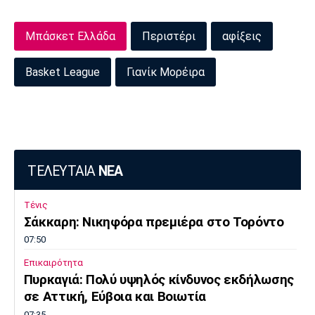
Πόρτο
Μπενφίκα
Μπάσκετ Ελλάδα
Περιστέρι
αφίξεις
Basket League
Γιανίκ Μορέιρα
ΤΕΛΕΥΤΑΙΑ
ΝΕΑ
Τένις
Σάκκαρη: Νικηφόρα πρεμιέρα στο Τορόντο
07:50
Επικαιρότητα
Πυρκαγιά: Πολύ υψηλός κίνδυνος εκδήλωσης
σε Αττική, Εύβοια και Βοιωτία
07:35