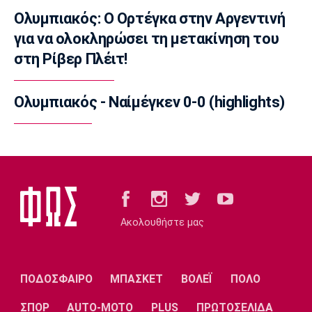
22:55
Ολυμπιακός: Ο Ορτέγκα στην Αργεντινή
για να ολοκληρώσει τη μετακίνηση του
Super League 1
Ο Μόουρα όντως είναι ψηλά στη λίστα
στη Ρίβερ Πλέιτ!
22:49
Super League 1
Ολυμπιακός - Ναίμέγκεν 0-0 (highlights)
Καλαμάτα: Ανακοίνωσε τον Κουρμινόφσκι
22:35
Conference League
Conference League: Διπλό ο Απόλλων
Λεμεσού στη Νορβηγία
22:27
Ακολουθήστε μας
Super League 1
Ηρακλής: Αποχώρησε ο Οκάκα από την
προετοιμασία
22:21
ΠΟΔΟΣΦΑΙΡΟ
ΜΠΑΣΚΕΤ
ΒΟΛΕΪ
ΠΟΛΟ
Ποδόσφαιρο - Κύπελλο
ΣΠΟΡ
AUTO-MOTO
PLUS
ΠΡΩΤΟΣΕΛΙΔΑ