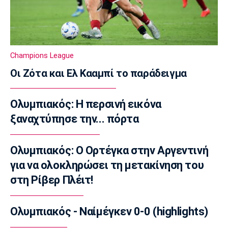
Europa League
Europa League: Η Φερεντσβάρος νίκησε την
Γκόρνικ
23:18
Champions League
Super League 1
Οι Ζότα και Ελ Κααμπί το παράδειγμα
Άρης: Πλήγμα με Κουαμέ
23:15
Ολυμπιακός: Η περσινή εικόνα
Champions League
ξαναχτύπησε την... πόρτα
Champions League: Προβάδισμα η
Φενέρμπαχτσε
23:02
Ολυμπιακός: Ο Ορτέγκα στην Αργεντινή
για να ολοκληρώσει τη μετακίνηση του
Super League 2
Πήρε Αλμπάνη η ΑΕΛ Novibet
στη Ρίβερ Πλέιτ!
22:55
Super League 1
Ολυμπιακός - Ναίμέγκεν 0-0 (highlights)
Ο Μόουρα όντως είναι ψηλά στη λίστα