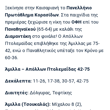
Μουσική
Στήλες
Ξεκίνησε στην Καισαριανή το
Πανελλήνιο
Πολιτισμός
Τραγούδια
Πρόγραμμα TV
Πρωτάθλημα Κορασίδων
. Στα παιχνίδια της
Ιωνικός
Κηφισιά
Πανσερραϊκός
πρεμιέρας ξεχώρισε η νίκη του
ΟΦΗ
επί του
Cine Spot
Παναθηναϊκού
(65-64) με καλάθι της
Διαμαντάκη
στο φινάλε! Ο Απόλλων
Running
Πτολεμαϊδας επιβλήθηκε της Άμιλλας με 75-
Media
42, ενώ ο Παναθλητικός υπέταξε τον Κρόνο με
Μπαρτσελόνα
Ρεάλ
Ατλέτικο
60-36.
Μαδρίτης
Μαδρίτης
Παρασκήνιο
Άμιλλα – Απόλλων Πτολεμαΐδας 42-75
Δεκάλεπτα:
11-26, 17-38, 30-57, 42-75
Μάντσεστερ
Τσέλσι
Άρσεναλ
Γιουνάιτεντ
Διαιτητές:
Δόλγυρας, Τεφτίκης
Άμιλλα (Τσουκαλάς):
Μίχαλου 8 (2),