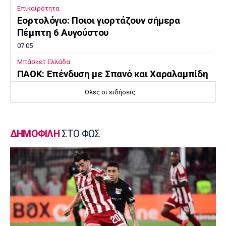
Επικαιρότητα
Εορτολόγιο: Ποιοι γιορτάζουν σήμερα
Πέμπτη 6 Αυγούστου
07:05
Μπάσκετ Ελλάδα
ΠΑΟΚ: Επένδυση με Σπανό και Χαραλαμπίδη
00:10
Όλες οι ειδήσεις
Γ Εθνική
Ιωνικός: «Πακέτο» μεταγραφών στη Νίκαια
23:55
ΔΗΜΟΦΙΛΗ
ΣΤΟ ΦΩΣ
Ποδόσφαιρο - Διεθνή
FIFA: Οι Φιλιππίνες στηρίζουν Ινφαντίνο
23:35
Conference League
Παναθηναϊκός – ΤΣΣΚΑ 1948 1-1:
Προβληματική εικόνα…
23:22