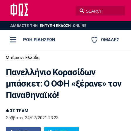
ΔΙΑΒΑΣΤΕ THN
ΕΝΤΥΠΗ ΕΚΔΟΣΗ
ONLINE
ΡΟΗ ΕΙΔΗΣΕΩΝ
ΟΜΑΔΕΣ
Ποδόσφαιρο
Μπάσκετ Ελλάδα
ΠΟΔΟΣΦΑΙΡΟ
ΜΠΑΣΚΕΤ
Πανελλήνιο Κορασίδων
Super League 1
Μπάσκετ
ΒΟΛΕΪ
ΠΟΛΟ
ΣΠΟΡ
μπάσκετ: Ο ΟΦΗ «ξέρανε» τον
Ολυμπιακός
ΑΕΚ
ΠΑΟΚ
Super League 2
Ελλάδα
Ολυμπιακοί Αγώνες
Παναθηναϊκό!
AUTO-MOTO
PLUS
Γ Εθνική
Εθνική
Βόλεϊ
ΦΩΣ TEAM
Ελλάδα
EuroLeague
Πόλο
Παναθηναϊκός
Ατρόμητος
Πανιώνιος
Σάββατο, 24/07/2021 23:23
Champions League
ΝΒΑ
Τένις