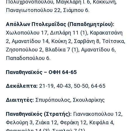
Πολυχρονοπούλου, Μάγκλαρη Ι. 6, Κοκκώνη,
Λίβερπουλ
Μάντσεστερ
Γιουβέντους
Σίτι
Παναγιωτοπούλου 22, Σιάμπου 6.
Απόλλων Πτολεμαΐδας (Παπαδημητρίου):
Χωλοπούλου 17, Διπλάρη 11 (1), Καρακατσάνη
Ίντερ
Μίλαν
Μπάγερν
2, Αμανατίδου 14, Κούκη 2, Σαρβάνη 8, Τσίτσικα,
Ζησοπούλου 2, Βλαδίκα 7 (1), Αμανατίδου 6,
Παπαδοπούλου 6.
Μπορούσια
Παρί Σεν
Μαρσέιγ
Παναθηναϊκός – ΟΦΗ 64-65
Ντόρτμουντ
Ζερμέν
Δεκάλεπτα:
21-19, 40-43, 50-50, 64-65
Διαιτητές:
Σπυρόπουλος, Σκουλαρίκης
Μονακό
Ερυθρός
Τότεναμ
Αστέρας
Παναθηναϊκός (Στρατής):
Γιαννακοπούλου 12,
Φελούρη 3, Ζιάκα 12, Φεράκη 12, Κεφάλα 4,
Φραγκούλη 14 (3), Σιγαλού 7 (1).