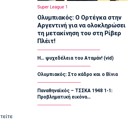
επιλογές της Σερβίας για τα
Super League 1
προκριματικά του Παγκοσμίου 2027
Ολυμπιακός: Ο Ορτέγκα στην
17:04
Αργεντινή για να ολοκληρώσει
Super League 2
τη μετακίνηση του στη Ρίβερ
AEΛ: Ενίσχυση με Μακρή και
Παπαγεωργίου
Πλέιτ!
16:50
Super League 1
Η… ψυχεδέλεια του Αταμάν! (vid)
Λιβάι Γκαρσία: «Θα ζήσουμε σπουδαίες
στιγμές»
Ολυμπιακός: Στο κάδρο και ο Βίνια
16:35
Ποδόσφαιρο - Διεθνή
Παναθηναϊκός – ΤΣΣΚΑ 1948 1-1:
Αρτέτα: «Οι παίκτες ήταν έξαλλοι
Προβληματική εικόνα…
μετά την ήττα από τη Μπέτις»
16:20
Ποδόσφαιρο - Διεθνή
υτείτε
Σαλάχ: Ανακοινώθηκε από την
Τραμπζονσπόρ η μεταγραφή του!
16:05