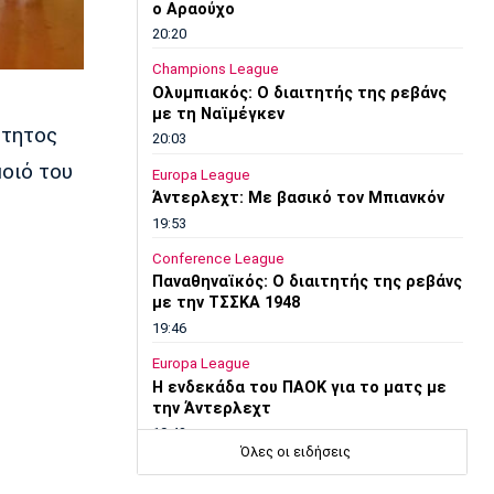
ο Αραούχο
20:20
Champions League
Ολυμπιακός: Ο διαιτητής της ρεβάνς
με τη Ναϊμέγκεν
ττητος
20:03
μοιό του
Europa League
Άντερλεχτ: Με βασικό τον Μπιανκόν
19:53
Conference League
Παναθηναϊκός: Ο διαιτητής της ρεβάνς
με την ΤΣΣΚΑ 1948
19:46
Europa League
Η ενδεκάδα του ΠΑΟΚ για το ματς με
την Άντερλεχτ
19:43
Όλες οι ειδήσεις
Super League 1
Το αποχαιρετιστήριο μήνυμα του