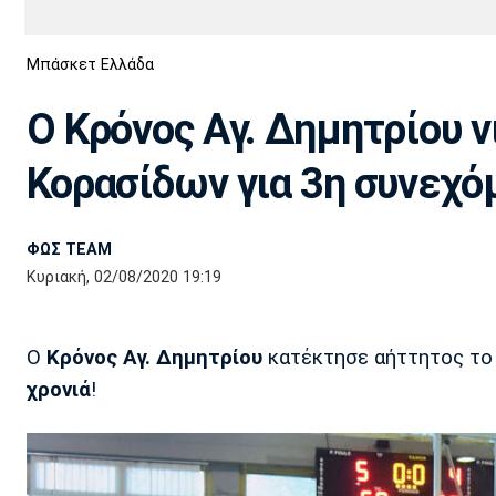
Διεθνή
EuroCup
Μπάσκετ Ελλάδα
Euro
Basket League
Απόλλων
Άρης
ΟΦΗ
Παναχαϊκή
Εθνικές Ομάδες
Α2 Μπάσκετ
Σμύρνης
Ο Κρόνος Αγ. Δημητρίου 
Κύπελλο
FIBA World Cup 2023
Διαιτησία
Κορασίδων για 3η συνεχόμ
Ποδόσφαιρο Γυναικών
Ιωνικός
Κηφισιά
Πανσερραϊκός
ΦΩΣ TEAM
Κυριακή, 02/08/2020 19:19
Ο
Κρόνος Αγ. Δημητρίου
κατέκτησε αήττητος τ
χρονιά
!