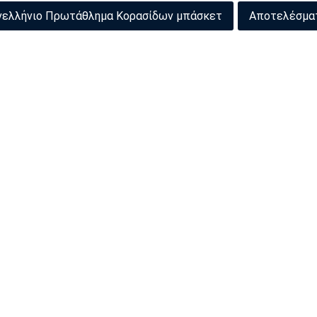
νελλήνιο Πρωτάθλημα Κορασίδων μπάσκετ
Αποτελέσμα