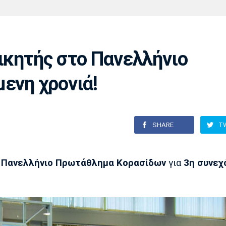
Χάντμπολ
Ηρακλής
Βόλος
Μπορούσια
Παρί Σεν
Ντόρτμουντ
Ζερμέν
νικητής στο Πανελλήνιο
ενη χρονιά!
Πόρτο
Μπενφίκα
SHARE
T
ο
Πανελλήνιο Πρωτάθλημα Κορασίδων
για
3η συνεχ