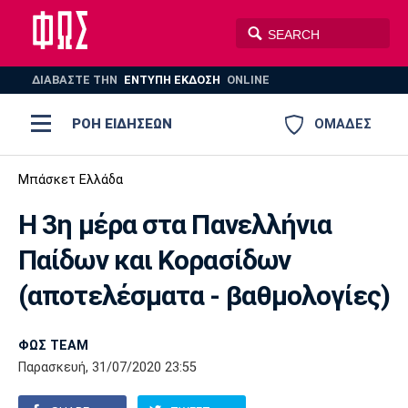
ΔΙΑΒΑΣΤΕ THN
ΕΝΤΥΠΗ ΕΚΔΟΣΗ
ONLINE
ΡΟΗ ΕΙΔΗΣΕΩΝ
ΟΜΑΔΕΣ
Ποδόσφαιρο
Μπάσκετ Ελλάδα
ΠΟΔΟΣΦΑΙΡΟ
ΜΠΑΣΚΕΤ
Η 3η μέρα στα Πανελλήνια
Super League 1
Μπάσκετ
ΒΟΛΕΪ
ΠΟΛΟ
ΣΠΟΡ
Παίδων και Κορασίδων
Ολυμπιακός
ΑΕΚ
ΠΑΟΚ
Super League 2
Ελλάδα
Ολυμπιακοί Αγώνες
(αποτελέσματα - βαθμολογίες)
AUTO-MOTO
PLUS
Γ Εθνική
Εθνική
Βόλεϊ
ΦΩΣ TEAM
Ελλάδα
EuroLeague
Πόλο
Παναθηναϊκός
Ατρόμητος
Πανιώνιος
Παρασκευή, 31/07/2020 23:55
Champions League
ΝΒΑ
Τένις