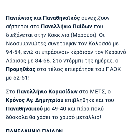
Μουσική
Στήλες
Πολιτισμός
Τραγούδια
Πρόγραμμα TV
Πανιώνιος
και
Παναθηναϊκός
συνεχίζουν
Ιωνικός
Κηφισιά
Πανσερραϊκός
αήττητοι στο
Πανελλήνιο Παίδων
που
Cine Spot
διεξάγεται στην Κοκκινιά (Μαρούσι). Οι
Νεοσμυρνιώτες συνέτριψαν τον Κολοσσό με
Running
94-54, ενώ οι «πράσινοι» κέρδισαν τον Κεραυνό
Media
Λάρισας με 84-68. Στο ντέρμπι της ημέρας, ο
Μπαρτσελόνα
Ρεάλ
Ατλέτικο
Προμηθέας
στο τέλος επικράτησε του ΠΑΟΚ
Μαδρίτης
Μαδρίτης
Παρασκήνιο
με 52-51!
Στο
Πανελλήνιο Κορασίδων
στο ΜΕΤΣ, ο
Κρόνος Αγ. Δημητρίου
επιβλήθηκε και του
Μάντσεστερ
Τσέλσι
Άρσεναλ
Γιουνάιτεντ
Παναθηναϊκού
με 49-40 και πάρα πολύ
δύσκολα θα χάσει το χρυσό μετάλλιο!
ΠΑΝΕΛΛΗΝΙΟ ΠΑΙΔΩΝ