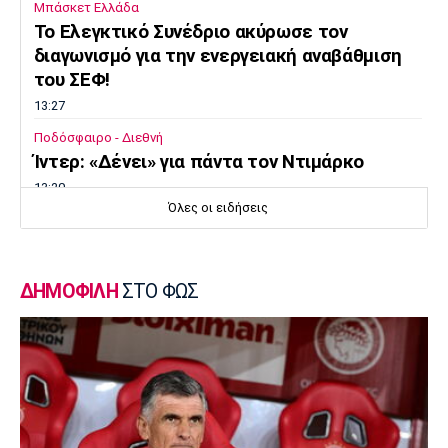
Μπάσκετ Ελλάδα
Το Ελεγκτικό Συνέδριο ακύρωσε τον
διαγωνισμό για την ενεργειακή αναβάθμιση
του ΣΕΦ!
13:27
Ποδόσφαιρο - Διεθνή
Ίντερ: «Δένει» για πάντα τον Ντιμάρκο
13:20
Όλες οι ειδήσεις
Μπάσκετ
Στη Μπανταλόνα για ένα χρόνο ο Μπούγκι
Έλις
ΔΗΜΟΦΙΛΗ
ΣΤΟ ΦΩΣ
13:10
Μπάσκετ Ελλάδα
Επέστρεψε στην Καρδίτσα ο Οκόρο
13:00
Βόλεϊ Ευρώπη
Oι ευχές της ΕΟΕ στις Εθνικές Ομάδες βόλεϊ