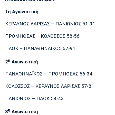
Λίβερπουλ
Μάντσεστερ
Γιουβέντους
Σίτι
1η Αγωνιστική
ΚΕΡΑΥΝΟΣ ΛΑΡΙΣΑΣ – ΠΑΝΙΩΝΙΟΣ 51-91
Ίντερ
Μίλαν
Μπάγερν
ΠΡΟΜΗΘΕΑΣ – ΚΟΛΟΣΣΟΣ 58-56
ΠΑΟΚ – ΠΑΝΑΘΗΝΑΪΚΟΣ 67-91
η
2
Αγωνιστική
Μπορούσια
Παρί Σεν
Μαρσέιγ
Ντόρτμουντ
Ζερμέν
ΠΑΝΑΘΗΝΑΪΚΟΣ – ΠΡΟΜΗΘΕΑΣ 66-34
ΚΟΛΟΣΣΟΣ – ΚΕΡΑΥΝΟΣ ΛΑΡΙΣΑΣ 57-81
Μονακό
Ερυθρός
Τότεναμ
Αστέρας
ΠΑΝΙΩΝΙΟΣ – ΠΑΟΚ 54-43
η
3
Αγωνιστική