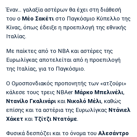
Μουσική
Στήλες
Έναν... γαλαξία αστέρων θα έχει στη διάθεσή
Πολιτισμός
Τραγούδια
Πρόγραμμα TV
του ο
Μέο Σακέτι
στο Παγκόσμιο Κύπελλο της
Ιωνικός
Κηφισιά
Πανσερραϊκός
Κίνας, όπως έδειξε η προεπιλογή της εθνικής
Cine Spot
Ιταλίας.
Running
Με παίκτες από το ΝΒΑ και αστέρες της
Ευρωλίγκας αποτελείται από η προεπιλογή
Media
της Ιταλίας, για το Παγκόσμιο.
Μπαρτσελόνα
Ρεάλ
Ατλέτικο
Μαδρίτης
Μαδρίτης
Παρασκήνιο
Ο Ομοσπονδιακός προπονητής των «ατζούρι»
κάλεσε τους τρεις ΝΒΑer
Μάρκο
Μπελινέλι
,
Ντανίλο Γκαλινάρι
και
Νικολό Μέλι
, καθώς
Μάντσεστερ
Τσέλσι
Άρσεναλ
Γιουνάιτεντ
επίσης και τα αστέρια της Ευρωλίγκας
Ντάνιελ
Χάκετ
και
Τζίτζι Ντατόμε
.
Φυσικά δεσπόζει και το όνομα του
Αλεσάντρο