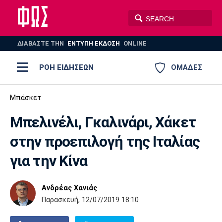
ΔΙΑΒΑΣΤΕ THN
ΕΝΤΥΠΗ ΕΚΔΟΣΗ
ONLINE
ΡΟΗ ΕΙΔΗΣΕΩΝ
ΟΜΑΔΕΣ
Ποδόσφαιρο
Μπάσκετ
ΠΟΔΟΣΦΑΙΡΟ
ΜΠΑΣΚΕΤ
Μπελινέλι, Γκαλινάρι, Χάκετ
Super League 1
Μπάσκετ
ΒΟΛΕΪ
ΠΟΛΟ
ΣΠΟΡ
στην προεπιλογή της Ιταλίας
Ολυμπιακός
ΑΕΚ
ΠΑΟΚ
Super League 2
Ελλάδα
Ολυμπιακοί Αγώνες
για την Κίνα
AUTO-MOTO
PLUS
Γ Εθνική
Εθνική
Βόλεϊ
Ανδρέας Χανιάς
Ελλάδα
EuroLeague
Πόλο
Παναθηναϊκός
Ατρόμητος
Πανιώνιος
Παρασκευή, 12/07/2019 18:10
Champions League
ΝΒΑ
Τένις