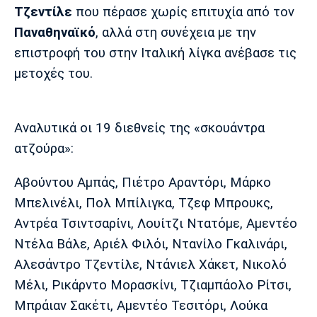
Λίβερπουλ
Μάντσεστερ
Γιουβέντους
Τζεντίλε
που πέρασε χωρίς επιτυχία από τον
Σίτι
Παναθηναϊκό
, αλλά στη συνέχεια με την
επιστροφή του στην Ιταλική λίγκα ανέβασε τις
μετοχές του.
Ίντερ
Μίλαν
Μπάγερν
Αναλυτικά οι 19 διεθνείς της «σκουάντρα
ατζούρα»:
Μπορούσια
Παρί Σεν
Μαρσέιγ
Αβούντου Αμπάς, Πιέτρο Αραντόρι, Μάρκο
Ντόρτμουντ
Ζερμέν
Μπελινέλι, Πολ Μπίλιγκα, Τζεφ Μπρουκς,
Αντρέα Τσιντσαρίνι, Λουίτζι Ντατόμε, Αμεντέο
Ντέλα Βάλε, Αριέλ Φιλόι, Ντανίλο Γκαλινάρι,
Μονακό
Ερυθρός
Τότεναμ
Αλεσάντρο Τζεντίλε, Ντάνιελ Χάκετ, Νικολό
Αστέρας
Μέλι, Ρικάρντο Μορασκίνι, Τζιαμπάολο Ρίτσι,
Μπράιαν Σακέτι, Αμεντέο Τεσιτόρι, Λούκα