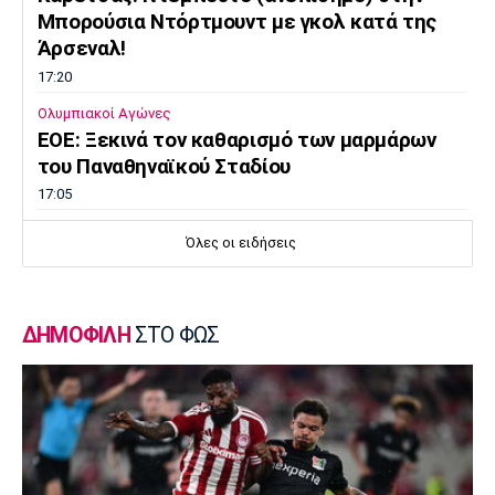
Μπορούσια Ντόρτμουντ με γκολ κατά της
Άρσεναλ!
17:20
Ολυμπιακοί Αγώνες
EOE: Ξεκινά τον καθαρισμό των μαρμάρων
του Παναθηναϊκού Σταδίου
17:05
Επικαιρότητα
Όλες οι ειδήσεις
Φεύγουν οι αδειούχοι του Αυγούστου
16:50
Μπάσκετ Ελλάδα
ΔΗΜΟΦΙΛΗ
ΣΤΟ ΦΩΣ
Oλυμπιακός: Αμετακίνητος στα 3 εκατ. ευρώ
για τον Γουόκαπ, από την Ντουμπάι!
16:35
Super League 1
Γιώργος Μασούρας: Ανακοινώθηκε από τη
ΝΕΟΜ!