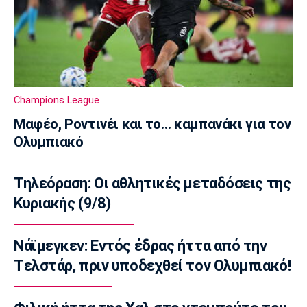
16:20
Πόλο
Ευρωπαϊκό Πρωτάθλημα Νέων Ανδρών:
Αναχώρησε για τη Βουλγαρία η Εθνική
16:05
Champions League
Super League 2
Μαφέο, Ροντινέι και το… καμπανάκι για τον
Απόλλων Καλαμαριάς: Ενισχύθηκε με τον
Ολυμπιακό
Βοριαζίδη
15:50
Τηλεόραση: Οι αθλητικές μεταδόσεις της
Στίβος
Αρχίζει το Ευρωπαϊκό Πρωτάθλημα στίβου
Κυριακής (9/8)
στο Μπέρμιγχαμ
15:35
Νάϊμεγκεν: Εντός έδρας ήττα από την
Μπάσκετ Ελλάδα
Tελστάρ, πριν υποδεχθεί τον Ολυμπιακό!
Μουρατίδης: «Στο NBA Summer League
μαθαίνεις την αγορά»
15:20