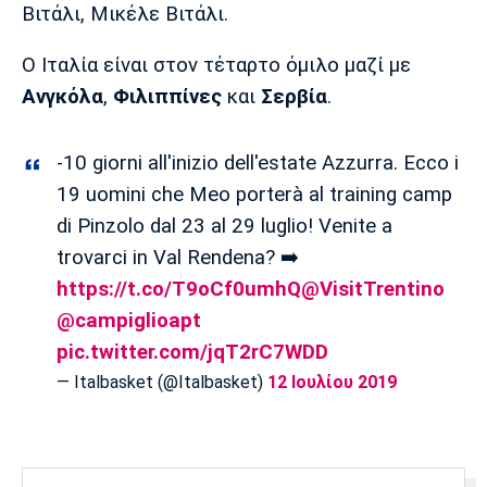
Βιτάλι, Μικέλε Βιτάλι.
Πόρτο
Μπενφίκα
Ο Ιταλία είναι στον τέταρτο όμιλο μαζί με
Ανγκόλα
,
Φιλιππίνες
και
Σερβία
.
-10 giorni all'inizio dell'estate Azzurra. Ecco i
19 uomini che Meo porterà al training camp
di Pinzolo dal 23 al 29 luglio! Venite a
trovarci in Val Rendena? ➡️
https://t.co/T9oCf0umhQ
@VisitTrentino
@campiglioapt
pic.twitter.com/jqT2rC7WDD
— Italbasket (@Italbasket)
12 Ιουλίου 2019