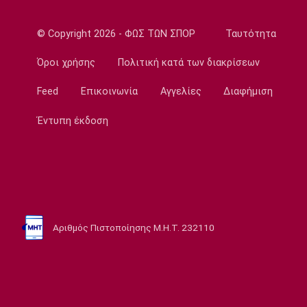
14:05
Γ Εθνική
© Copyright 2026 - ΦΩΣ ΤΩΝ ΣΠΟΡ
Ταυτότητα
Ιωνικός: Ενισχύθηκε με τον Παγώνη
Όροι χρήσης
Πολιτική κατά των διακρίσεων
13:50
Εθνικές Μπάσκετ
Feed
Επικοινωνία
Αγγελίες
Διαφήμιση
Σκούμα: «Είμαστε ενωμένες και
προετοιμασμένες»
Έντυπη έκδοση
13:35
Super League 1
Ηλιόπουλος σε Πήλιο: «Υπήρχαν άνθρωποι
που σε αμφισβήτησαν» (vid)
13:20
Αριθμός Πιστοποίησης Μ.Η.Τ. 232110
Super League 2
ΑΕΛ: Πήρε τον Τσιγγάρα
13:05
EuroLeague
Ο Γουάλας στη Μακάμπι Τελ Αβίβ