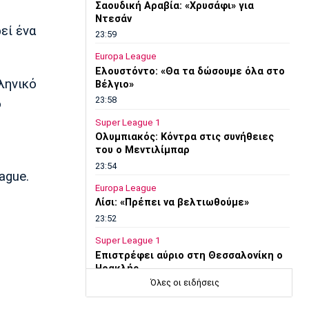
Σαουδική Αραβία: «Χρυσάφι» για
Ντεσάν
εί ένα
23:59
Europa League
Ελουστόντο: «Θα τα δώσουμε όλα στο
ληνικό
Βέλγιο»
23:58
ο
Super League 1
Ολυμπιακός: Κόντρα στις συνήθειες
του ο Μεντιλίμπαρ
23:54
ague.
Europa League
Λίσι: «Πρέπει να βελτιωθούμε»
23:52
Super League 1
Επιστρέφει αύριο στη Θεσσαλονίκη ο
Ηρακλής
Όλες οι ειδήσεις
23:50
Μπάσκετ Ελλάδα