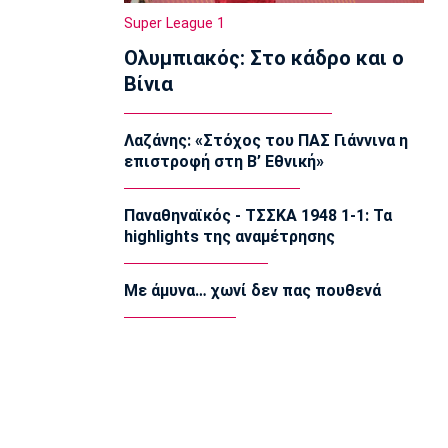
22:20
Super League 1
Super League 1
Ολυμπιακός: Στο κάδρο και ο
Ατρόμητος: Ήττα (2-1) από την ΑΕ
Λεμεσού στο τελευταίο φιλικό
Βίνια
22:05
Κολύμβηση
Λαζάνης: «Στόχος του ΠΑΣ Γιάννινα η
Κούβελος σε αδελφές Αλεξανδρή:
επιστροφή στη Β’ Εθνική»
«Μας κάνατε υπερήφανους και
ευτυχισμένους»
21:50
Παναθηναϊκός - ΤΣΣΚΑ 1948 1-1: Τα
highlights της αναμέτρησης
Super League 2
Ο Ζορζίνιο στον Πανσερραϊκό
21:35
Με άμυνα… χωνί δεν πας πουθενά
Ποδόσφαιρο - Εθνικές Ομάδες
Ουρουγουάη: Ο Φορλάν νέος
προπονητής της εθνικής
21:20
Ποδόσφαιρο - Διεθνή
PSV Αϊντχόφεν: Επίσημο του Κόστιτς