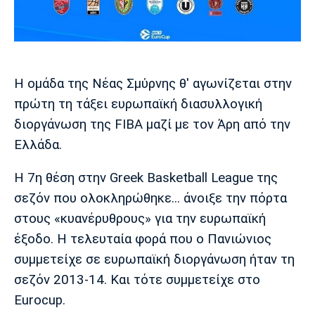
Μουσική
Στήλες
Πολιτισμός
Τραγούδια
Πρόγραμμα TV
Ιωνικός
Κηφισιά
Πανσερραϊκός
Cine Spot
Η ομάδα της Νέας Σμύρνης θ' αγωνίζεται στην
πρώτη τη τάξει ευρωπαϊκή διασυλλογική
Running
διοργάνωση της FIBA μαζί με τον Άρη από την
Media
Ελλάδα.
Μπαρτσελόνα
Ρεάλ
Ατλέτικο
Μαδρίτης
Μαδρίτης
Παρασκήνιο
Η 7η θέση στην Greek Basketball League της
σεζόν που ολοκληρώθηκε... άνοιξε την πόρτα
στους «κυανέρυθρους» για την ευρωπαϊκή
έξοδο. Η τελευταία φορά που ο Πανιώνιος
Μάντσεστερ
Τσέλσι
Άρσεναλ
Γιουνάιτεντ
συμμετείχε σε ευρωπαϊκή διοργάνωση ήταν τη
σεζόν 2013-14. Και τότε συμμετείχε στο
Eurocup.