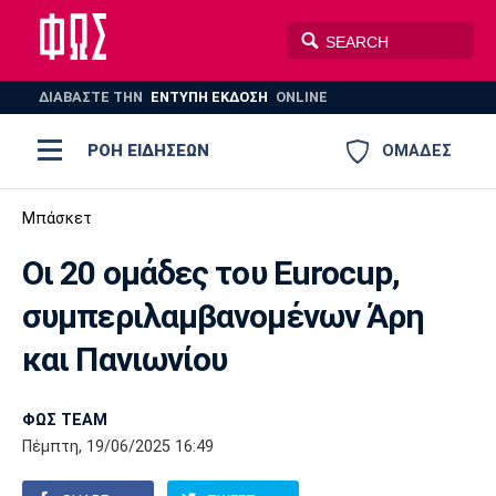
ΔΙΑΒΑΣΤΕ THN
ΕΝΤΥΠΗ ΕΚΔΟΣΗ
ONLINE
ΡΟΗ ΕΙΔΗΣΕΩΝ
ΟΜΑΔΕΣ
Ποδόσφαιρο
Μπάσκετ
ΠΟΔΟΣΦΑΙΡΟ
ΜΠΑΣΚΕΤ
Οι 20 ομάδες του Eurocup,
Super League 1
Μπάσκετ
ΒΟΛΕΪ
ΠΟΛΟ
ΣΠΟΡ
συμπεριλαμβανομένων Άρη
Ολυμπιακός
ΑΕΚ
ΠΑΟΚ
Super League 2
Ελλάδα
Ολυμπιακοί Αγώνες
και Πανιωνίου
AUTO-MOTO
PLUS
Γ Εθνική
Εθνική
Βόλεϊ
ΦΩΣ TEAM
Ελλάδα
EuroLeague
Πόλο
Παναθηναϊκός
Ατρόμητος
Πανιώνιος
Πέμπτη, 19/06/2025 16:49
Champions League
ΝΒΑ
Τένις