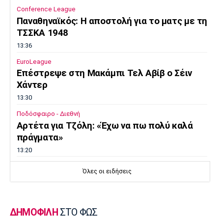
Conference League
Παναθηναϊκός: Η αποστολή για το ματς με τη
ΤΣΣΚΑ 1948
13:36
EuroLeague
Επέστρεψε στη Μακάμπι Τελ Αβίβ ο Σέιν
Χάντερ
13:30
Ποδόσφαιρο - Διεθνή
Αρτέτα για Τζόλη: «Έχω να πω πολύ καλά
πράγματα»
13:20
Μπάσκετ Ελλάδα
Όλες οι ειδήσεις
Επέστρεψε στο Περιστέρι ο Γκιουζέλης
13:10
Ποδόσφαιρο - Διεθνή
ΔΗΜΟΦΙΛΗ
ΣΤΟ ΦΩΣ
Μουρίνιο: «Είχα συμφωνήσει με τη