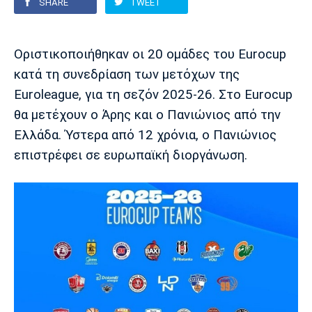
SHARE
TWEET
Europa League
Α Γυναικών
Σπορ
Αστέρας
ΠΑΣ Γιάννινα
Λεβαδειακός
Οριστικοποιήθηκαν οι 20 ομάδες του Eurocup
Τρίπολης
Conference League
Champions League
Στίβος
Auto-Moto
κατά τη συνεδρίαση των μετόχων της
Euroleague, για τη σεζόν 2025-26. Στο Eurocup
Διεθνή
Κύπελλο
Γυμναστική
Αυτοκίνητο
Tech
θα μετέχουν ο Άρης και ο Πανιώνιος από την
Παναιτωλικός
Λαμία
ΑΕΛ
Ελλάδα. Ύστερα από 12 χρόνια, ο Πανιώνιος
Euro
EuroCup
Κολύμβηση
Formula 1
Gaming
Plus
επιστρέφει σε ευρωπαϊκή διοργάνωση.
Εθνικές Ομάδες
Basket League
Χάντμπολ
Μοτοσυκλέτα
Gadgets
Θέατρο
Blogs
Κύπελλο
Α2 Μπάσκετ
Smartphones
Σινεμά
Η Εφημερίδα
Απόλλων
Άρης
ΟΦΗ
Σμύρνης
Διαιτησία
FIBA World Cup 2023
Ευ ζην
Πρωτοσέλιδα
Ποδόσφαιρο Γυναικών
Βιβλίο
Έντυπη έκδοση
Παναχαϊκή
Ηρακλής
Βόλος