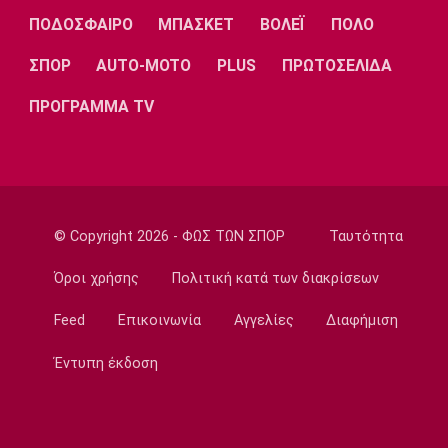
NBA
ΠΟΔΟΣΦΑΙΡΟ
ΜΠΑΣΚΕΤ
ΒΟΛΕΪ
ΠΟΛΟ
Χίρο: «Έχω το μεγαλύτερο κίνητρο της
καριέρας μου τώρα στους Μπακς»
ΣΠΟΡ
AUTO-MOTO
PLUS
ΠΡΩΤΟΣΕΛΙΔΑ
11:30
ΠΡΟΓΡΑΜΜΑ TV
Εθνικές Μπάσκετ
Γουεμπανιαμά: «Αν μπορούσα, θα έφερνα
στους Σπερς τον Φουρνιέ»
11:20
Super League 1
© Copyright 2026 - ΦΩΣ ΤΩΝ ΣΠΟΡ
Ταυτότητα
Διάψευση ΑΕΚ για τον Ακράμ Μπουράς
11:10
Όροι χρήσης
Πολιτική κατά των διακρίσεων
Μπάσκετ Ελλάδα
Feed
Επικοινωνία
Αγγελίες
Διαφήμιση
ΠΑΟΚ: Έφτασε στη Θεσσαλονίκη και ο
Μάρκους Φόστερ
Έντυπη έκδοση
11:00
Επικαιρότητα
Φωτιά στον Κουβαρά Αττικής: Μπαράζ