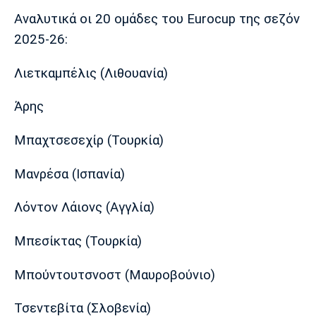
Λίβερπουλ
Μάντσεστερ
Γιουβέντους
Αναλυτικά οι 20 ομάδες του Eurocup της σεζόν
Σίτι
2025-26:
Λιετκαμπέλις (Λιθουανία)
Ίντερ
Μίλαν
Μπάγερν
Άρης
Μπαχτσεσεχίρ (Τουρκία)
Μπορούσια
Παρί Σεν
Μαρσέιγ
Μανρέσα (Ισπανία)
Ντόρτμουντ
Ζερμέν
Λόντον Λάιονς (Αγγλία)
Μπεσίκτας (Τουρκία)
Μονακό
Ερυθρός
Τότεναμ
Αστέρας
Μπούντουτσνοστ (Μαυροβούνιο)
Τσεντεβίτα (Σλοβενία)