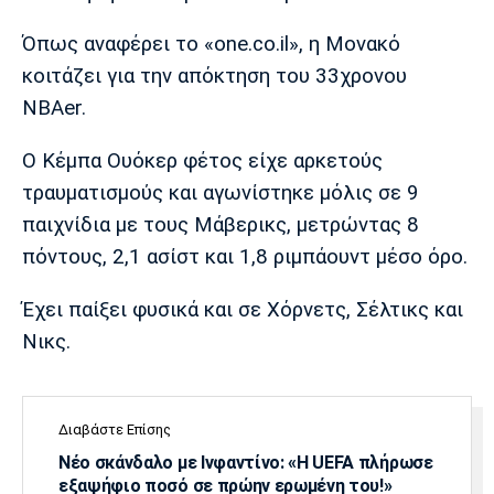
Μουσική
Στήλες
Όπως αναφέρει το «one.co.il», η Μονακό
Πολιτισμός
Τραγούδια
Πρόγραμμα TV
κοιτάζει για την απόκτηση του 33χρονου
Ιωνικός
Κηφισιά
Πανσερραϊκός
NBAer.
Cine Spot
Ο Κέμπα Ουόκερ φέτος είχε αρκετούς
Running
τραυματισμούς και αγωνίστηκε μόλις σε 9
Media
παιχνίδια με τους Μάβερικς, μετρώντας 8
Μπαρτσελόνα
Ρεάλ
Ατλέτικο
πόντους, 2,1 ασίστ και 1,8 ριμπάουντ μέσο όρο.
Μαδρίτης
Μαδρίτης
Παρασκήνιο
Έχει παίξει φυσικά και σε Χόρνετς, Σέλτικς και
Νικς.
Μάντσεστερ
Τσέλσι
Άρσεναλ
Γιουνάιτεντ
Διαβάστε Επίσης
Νέο σκάνδαλο με Ινφαντίνο: «Η UEFA πλήρωσε
εξαψήφιο ποσό σε πρώην ερωμένη του!»