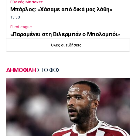
Εθνικές Μπάσκετ
Μπάρλος: «Χάσαμε από δικά μας λάθη»
13:30
EuroLeague
«Παραμένει στη Βιλερμπάν ο Μπολομπόι»
13:20
Όλες οι ειδήσεις
Τένις
Αποκλεισμός της Μαρίας Σάκκαρη από το
τουρνουά του Τορόντο
ΔΗΜΟΦΙΛΗ
ΣΤΟ ΦΩΣ
13:10
Εθνικές Μπάσκετ
Ευρωμπάσκετ U16: Ελλάδα-Δανία απόψε για
την πρώτη θέση στον όμιλο
13:00
Σπορ
Mε δύο αθλητές η Ελλάδα στο Παγκόσμιο
Πρωτάθλημα Ιππασίας