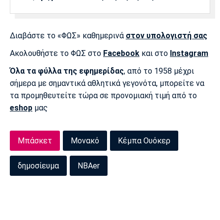
Λίβερπουλ
Μάντσεστερ
Γιουβέντους
Σίτι
Διαβάστε το «ΦΩΣ» καθημερινά
στον υπολογιστή σας
Ακολουθήστε το ΦΩΣ στο
Facebook
και στο
Instagram
Ίντερ
Μίλαν
Μπάγερν
Όλα τα φύλλα της εφημερίδας
, από το 1958 μέχρι
σήμερα με σημαντικά αθλητικά γεγονότα, μπορείτε να
τα προμηθευτείτε τώρα σε προνομιακή τιμή από το
eshop
μας
Μπορούσια
Παρί Σεν
Μαρσέιγ
Ντόρτμουντ
Ζερμέν
Μπάσκετ
Μονακό
Κέμπα Ουόκερ
δημοσίευμα
NBAer
Μονακό
Ερυθρός
Τότεναμ
Αστέρας