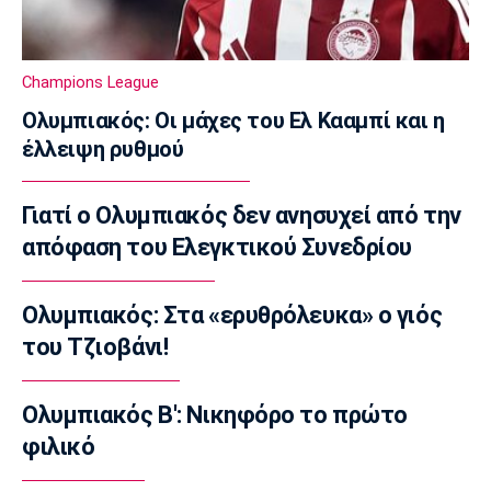
12:50
Super League 1
Ατρόμητος: Πρόβα τζενεράλε με
Champions League
Λεβαδειακό
Ολυμπιακός: Οι μάχες του Ελ Κααμπί και η
12:40
έλλειψη ρυθμού
Super League 1
Παρουσίασε την τρίτη φανέλα του ο ΟΦΗ
Γιατί ο Ολυμπιακός δεν ανησυχεί από την
(pic)
απόφαση του Ελεγκτικού Συνεδρίου
12:30
Super League 1
Τέλος από την ΑΕΚ ο Αλέξης Δέδες
Ολυμπιακός: Στα «ερυθρόλευκα» ο γιός
12:20
του Τζιοβάνι!
Εθνικές Μπάσκετ
Εθνική Νεανίδων: Με Βουλγαρία για τις
Ολυμπιακός Β': Νικηφόρο το πρώτο
θέσεις 5-6
φιλικό
12:10
Super League 2