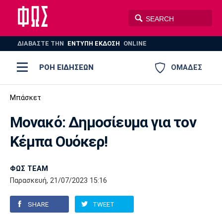
ΔΙΑΒΑΣΤΕ THN
ΕΝΤΥΠΗ ΕΚΔΟΣΗ
ONLINE
ΡΟΗ ΕΙΔΗΣΕΩΝ
ΟΜΑΔΕΣ
Ποδόσφαιρο
Μπάσκετ
ΠΟΔΟΣΦΑΙΡΟ
ΜΠΑΣΚΕΤ
Μονακό: Δημοσίευμα για τον
Super League 1
Μπάσκετ
ΒΟΛΕΪ
ΠΟΛΟ
ΣΠΟΡ
Κέμπα Ουόκερ!
Ολυμπιακός
ΑΕΚ
ΠΑΟΚ
Super League 2
Ελλάδα
Ολυμπιακοί Αγώνες
AUTO-MOTO
PLUS
ΦΩΣ TEAM
Γ Εθνική
Εθνική
Βόλεϊ
Παρασκευή, 21/07/2023 15:16
Ελλάδα
EuroLeague
Πόλο
Παναθηναϊκός
Ατρόμητος
Πανιώνιος
SHARE
TWEET
Champions League
ΝΒΑ
Τένις