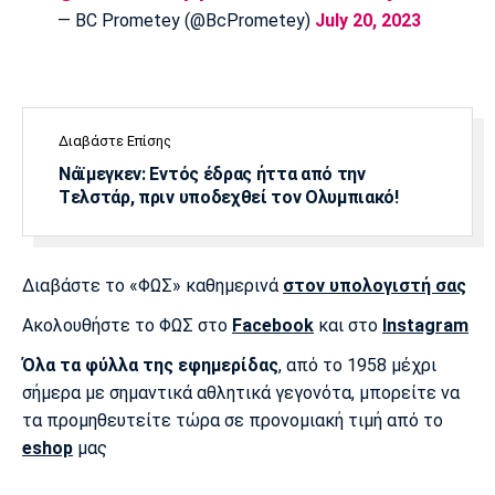
Λίβερπουλ
Μάντσεστερ
Γιουβέντους
— BC Prometey (@BcPrometey)
July 20, 2023
Σίτι
Ίντερ
Μίλαν
Μπάγερν
Διαβάστε Επίσης
Νάϊμεγκεν: Εντός έδρας ήττα από την
Tελστάρ, πριν υποδεχθεί τον Ολυμπιακό!
Μπορούσια
Παρί Σεν
Μαρσέιγ
Διαβάστε το «ΦΩΣ» καθημερινά
στον υπολογιστή σας
Ντόρτμουντ
Ζερμέν
Ακολουθήστε το ΦΩΣ στο
Facebook
και στο
Instagram
Όλα τα φύλλα της εφημερίδας
, από το 1958 μέχρι
σήμερα με σημαντικά αθλητικά γεγονότα, μπορείτε να
Μονακό
Ερυθρός
Τότεναμ
Αστέρας
τα προμηθευτείτε τώρα σε προνομιακή τιμή από το
eshop
μας