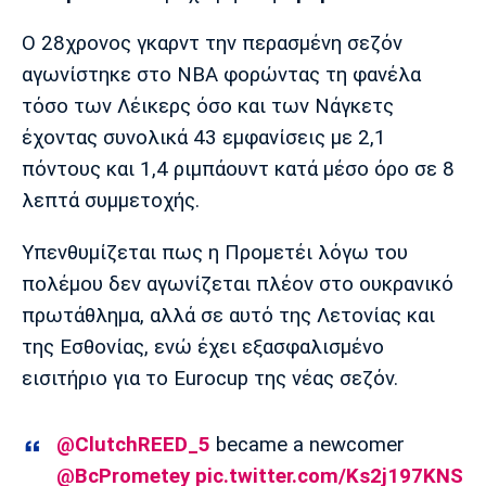
Μουσική
Στήλες
Ο 28χρονος γκαρντ την περασμένη σεζόν
Πολιτισμός
Τραγούδια
Πρόγραμμα TV
αγωνίστηκε στο NBA φορώντας τη φανέλα
Ιωνικός
Κηφισιά
Πανσερραϊκός
τόσο των Λέικερς όσο και των Νάγκετς
Cine Spot
έχοντας συνολικά 43 εμφανίσεις με 2,1
Running
πόντους και 1,4 ριμπάουντ κατά μέσο όρο σε 8
λεπτά συμμετοχής.
Media
Μπαρτσελόνα
Ρεάλ
Ατλέτικο
Υπενθυμίζεται πως η Προμετέι λόγω του
Μαδρίτης
Μαδρίτης
Παρασκήνιο
πολέμου δεν αγωνίζεται πλέον στο ουκρανικό
πρωτάθλημα, αλλά σε αυτό της Λετονίας και
της Εσθονίας, ενώ έχει εξασφαλισμένο
Μάντσεστερ
Τσέλσι
Άρσεναλ
εισιτήριο για το Eurocup της νέας σεζόν.
Γιουνάιτεντ
@ClutchREED_5
became a newcomer
@BcPrometey
pic.twitter.com/Ks2j197KNS