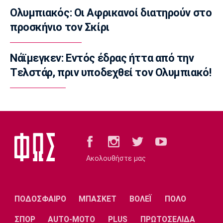
10:35
Ολυμπιακός: Οι Αφρικανοί διατηρούν στο
EuroLeague
προσκήνιο τον Σκίρι
Αλλαγή σελίδας στη Βιλερμπάν
10:20
Νάϊμεγκεν: Εντός έδρας ήττα από την
Στοίχημα
Tελστάρ, πριν υποδεχθεί τον Ολυμπιακό!
ΦΩΣ στο Στοίχημα: Άσος και γκολ στο
Τάμπερε
10:05
NBA
Καβαλίερς: Πιθανή η ανταλλαγή του Σρέντερ
09:50
Super League 1
Ακολουθήστε μας
Κηφισιά: Ισόπαλο 2-2 το φιλικό με τον
ΑΠΟΕΛ
09:35
ΠΟΔΟΣΦΑΙΡΟ
ΜΠΑΣΚΕΤ
ΒΟΛΕΪ
ΠΟΛΟ
Τηλεόραση
Τηλεόραση: Οι αθλητικές μεταδόσεις της
ΣΠΟΡ
AUTO-MOTO
PLUS
ΠΡΩΤΟΣΕΛΙΔΑ