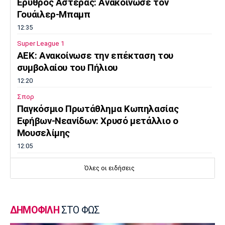
Ερυθρός Αστέρας: Ανακοίνωσε τον
Γουάιλερ-Μπαμπ
12:35
Super League 1
ΑΕΚ: Ανακοίνωσε την επέκταση του
συμβολαίου του Πήλιου
12:20
Σπορ
Παγκόσμιο Πρωτάθλημα Κωπηλασίας
Εφήβων-Νεανίδων: Χρυσό μετάλλιο ο
Μουσελίμης
12:05
EuroLeague
Όλες οι ειδήσεις
Αναντολού Εφές: Καθυστερεί η επιστροφή
του Παπαγιάννη
11:50
ΔΗΜΟΦΙΛΗ
ΣΤΟ ΦΩΣ
Μπάσκετ Ελλάδα