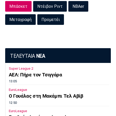
Μπάσκετ
Ντέιβον Ριντ
NBAer
Πόρτο
Μπενφίκα
Μεταγραφή
Προμετέι
ΤΕΛΕΥΤΑΙΑ
ΝΕΑ
Super League 2
ΑΕΛ: Πήρε τον Τσιγγάρα
13:05
EuroLeague
Ο Γουάλας στη Μακάμπι Τελ Αβίβ
12:50
EuroLeague