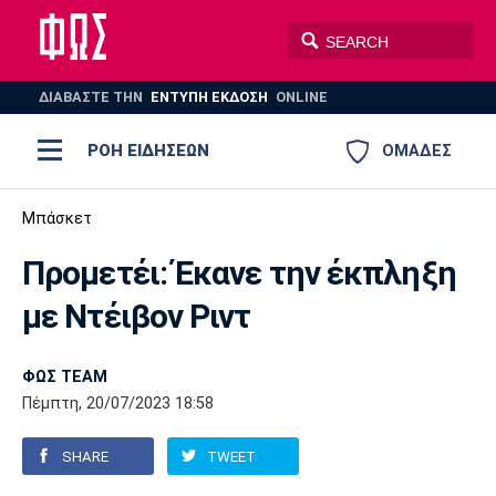
ΔΙΑΒΑΣΤΕ THN
ΕΝΤΥΠΗ ΕΚΔΟΣΗ
ONLINE
ΡΟΗ ΕΙΔΗΣΕΩΝ
ΟΜΑΔΕΣ
Ποδόσφαιρο
Μπάσκετ
ΠΟΔΟΣΦΑΙΡΟ
ΜΠΑΣΚΕΤ
Προμετέι: Έκανε την έκπληξη
Super League 1
Μπάσκετ
ΒΟΛΕΪ
ΠΟΛΟ
ΣΠΟΡ
με Ντέιβον Ριντ
Ολυμπιακός
ΑΕΚ
ΠΑΟΚ
Super League 2
Ελλάδα
Ολυμπιακοί Αγώνες
AUTO-MOTO
PLUS
ΦΩΣ TEAM
Γ Εθνική
Εθνική
Βόλεϊ
Πέμπτη, 20/07/2023 18:58
Ελλάδα
EuroLeague
Πόλο
Παναθηναϊκός
Ατρόμητος
Πανιώνιος
SHARE
TWEET
Champions League
ΝΒΑ
Τένις