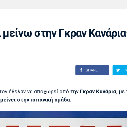
Χάντμπολ
Ηρακλής
Βόλος
Μπορούσια
Παρί Σεν
Ντόρτμουντ
Ζερμέν
α μείνω στην Γκραν Κανάρια
Πόρτο
Μπενφίκα
SHARE
T
τον ήθελαν να αποχωρεί από την
Γκραν Κανάρια,
με 
μείνει στην ισπανική ομάδα.