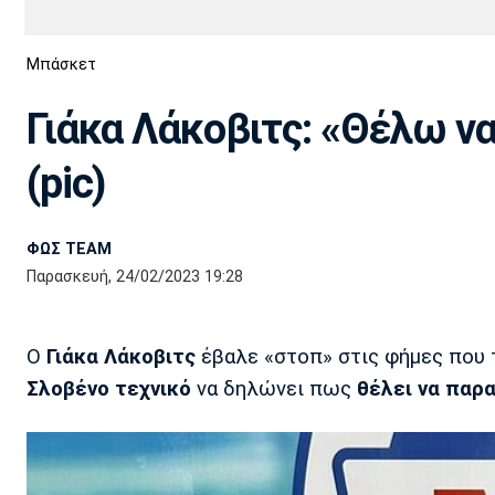
Διεθνή
EuroCup
Μπάσκετ
Euro
Basket League
Απόλλων
Άρης
ΟΦΗ
Παναχαϊκή
Εθνικές Ομάδες
Α2 Μπάσκετ
Σμύρνης
Γιάκα Λάκοβιτς: «Θέλω ν
Κύπελλο
FIBA World Cup 2023
Διαιτησία
(pic)
Ποδόσφαιρο Γυναικών
Ιωνικός
Κηφισιά
Πανσερραϊκός
ΦΩΣ TEAM
Παρασκευή, 24/02/2023 19:28
Ο
Γιάκα Λάκοβιτς
έβαλε «στοπ» στις φήμες που 
Σλοβένο τεχνικό
να δηλώνει πως
θέλει να παρα