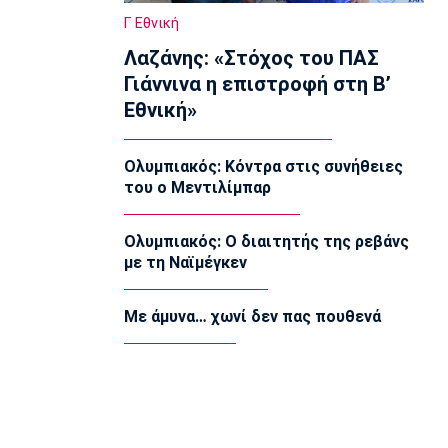
Σόφιας στο Μπατούμι
Γ Εθνική
00:04
Λαζάνης: «Στόχος του ΠΑΣ
Ποδόσφαιρο - Διεθνή
Γιάννινα η επιστροφή στη Β’
Σαουδική Αραβία: «Χρυσάφι» για
Εθνική»
Ντεσάν
23:59
Ολυμπιακός: Κόντρα στις συνήθειες
Europa League
του ο Μεντιλίμπαρ
Ελουστόντο: «Θα τα δώσουμε όλα στο
Βέλγιο»
23:58
Ολυμπιακός: Ο διαιτητής της ρεβάνς
με τη Ναϊμέγκεν
Super League 1
Ολυμπιακός: Κόντρα στις συνήθειες
του ο Μεντιλίμπαρ
Με άμυνα… χωνί δεν πας πουθενά
23:54
Europa League
Λίσι: «Πρέπει να βελτιωθούμε»
23:52
Super League 1