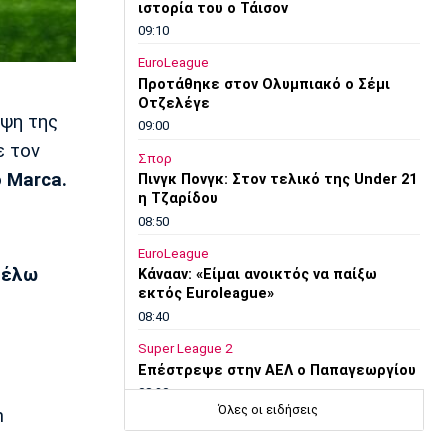
ιστορία του ο Τάισον
09:10
EuroLeague
Προτάθηκε στον Ολυμπιακό ο Σέμι
Οτζελέγε
ηψη της
09:00
 τον
Σπορ
 Marca.
Πινγκ Πονγκ: Στον τελικό της Under 21
η Τζαρίδου
08:50
EuroLeague
 θέλω
Κάνααν: «Είμαι ανοικτός να παίξω
εκτός Euroleague»
08:40
Super League 2
Επέστρεψε στην ΑΕΛ ο Παπαγεωργίου
08:30
Όλες οι ειδήσεις
n
Εθνικές Μπάσκετ
Αντίπαλοι Εθνικής: Με Μίχαλιουκ και