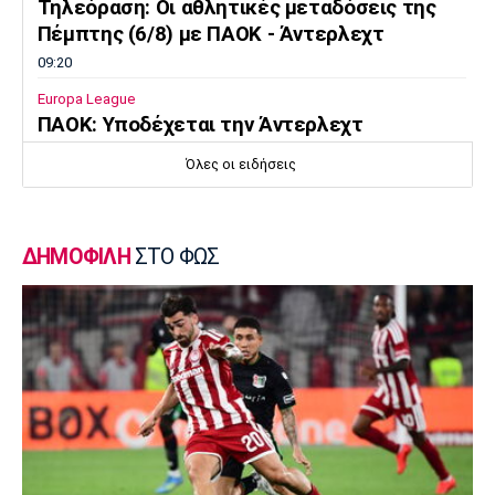
Τηλεόραση: Οι αθλητικές μεταδόσεις της
Πέμπτης (6/8) με ΠΑΟΚ - Άντερλεχτ
09:20
Europa League
ΠΑΟΚ: Υποδέχεται την Άντερλεχτ
09:05
Όλες οι ειδήσεις
Κολύμβηση
Ευρωπαϊκό Πρωτάθλημα Νέων Γυναικών:
Ήττα της Ελλάδας από την Ολλανδία
ΔΗΜΟΦΙΛΗ
ΣΤΟ ΦΩΣ
08:50
Χάντμπολ
Παπάζογλου: «Βρισκόμαστε σε πολύ καλό
επίπεδο»
08:35
Conference League
Παναθηναϊκός - ΤΣΣΚΑ 1948 1-1: Τα
highlights της αναμέτρησης