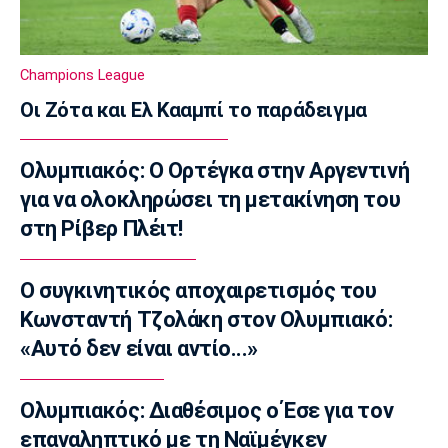
08:20
Super League 1
Ολυμπιακός: Στο κάδρο και ο Βίνια
Champions League
08:05
Οι Ζότα και Ελ Κααμπί το παράδειγμα
Τένις
Σάκκαρη: Νικηφόρα πρεμιέρα στο Τορόντο
Ολυμπιακός: Ο Ορτέγκα στην Αργεντινή
07:50
για να ολοκληρώσει τη μετακίνηση του
Επικαιρότητα
στη Ρίβερ Πλέιτ!
Πυρκαγιά: Πολύ υψηλός κίνδυνος εκδήλωσης
σε Αττική, Εύβοια και Βοιωτία
07:35
Ο συγκινητικός αποχαιρετισμός του
Επικαιρότητα
Κωνσταντή Τζολάκη στον Ολυμπιακό:
Καιρός: Αίθριος με υψηλές θερμοκρασίες
«Αυτό δεν είναι αντίο...»
07:20
Επικαιρότητα
Ολυμπιακός: Διαθέσιμος ο Έσε για τον
Εορτολόγιο: Ποιοι γιορτάζουν σήμερα
επαναληπτικό με τη Ναϊμέγκεν
Πέμπτη 6 Αυγούστου