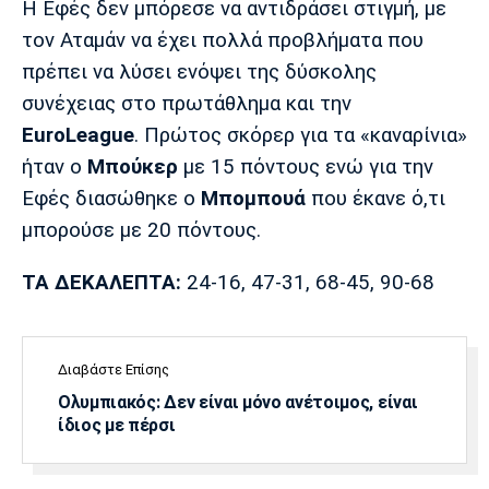
Η Εφές δεν μπόρεσε να αντιδράσει στιγμή, με
Λίβερπουλ
Μάντσεστερ
Γιουβέντους
Σίτι
τον Αταμάν να έχει πολλά προβλήματα που
πρέπει να λύσει ενόψει της δύσκολης
συνέχειας στο πρωτάθλημα και την
EuroLeague
. Πρώτος σκόρερ για τα «καναρίνια»
Ίντερ
Μίλαν
Μπάγερν
ήταν ο
Μπούκερ
με 15 πόντους ενώ για την
Εφές διασώθηκε ο
Μπομπουά
που έκανε ό,τι
μπορούσε με 20 πόντους.
Μπορούσια
Παρί Σεν
Μαρσέιγ
ΤΑ ΔΕΚΑΛΕΠΤΑ:
24-16, 47-31, 68-45, 90-68
Ντόρτμουντ
Ζερμέν
Διαβάστε Επίσης
Μονακό
Ερυθρός
Τότεναμ
Ολυμπιακός: Δεν είναι μόνο ανέτοιμος, είναι
Αστέρας
ίδιος με πέρσι