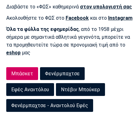
Διαβάστε το «ΦΩΣ» καθημερινά
στον υπολογιστή σας
Πόρτο
Μπενφίκα
Ακολουθήστε το ΦΩΣ στο
Facebook
και στο
Instagram
Όλα τα φύλλα της εφημερίδας
, από το 1958 μέχρι
σήμερα με σημαντικά αθλητικά γεγονότα, μπορείτε να
τα προμηθευτείτε τώρα σε προνομιακή τιμή από το
eshop
μας
Μπάσκετ
Φενέρμπαχτσε
Εφές Αναντόλου
Ντέβιν Μπούκερ
Φενέρμπαχτσε - Αναντολού Εφές