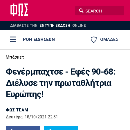
ΔΙΑΒΑΣΤΕ THN
ΕΝΤΥΠΗ ΕΚΔΟΣΗ
ONLINE
ΡΟΗ ΕΙΔΗΣΕΩΝ
ΟΜΑΔΕΣ
Ποδόσφαιρο
Μπάσκετ
ΠΟΔΟΣΦΑΙΡΟ
ΜΠΑΣΚΕΤ
Φενέρμπαχτσε - Εφές 90-68:
Super League 1
Μπάσκετ
ΒΟΛΕΪ
ΠΟΛΟ
ΣΠΟΡ
Διέλυσε την πρωταθλήτρια
Ολυμπιακός
ΑΕΚ
ΠΑΟΚ
Super League 2
Ελλάδα
Ολυμπιακοί Αγώνες
Ευρώπης!
AUTO-MOTO
PLUS
Γ Εθνική
Εθνική
Βόλεϊ
ΦΩΣ TEAM
Ελλάδα
EuroLeague
Πόλο
Παναθηναϊκός
Ατρόμητος
Πανιώνιος
Δευτέρα, 18/10/2021 22:51
Champions League
ΝΒΑ
Τένις