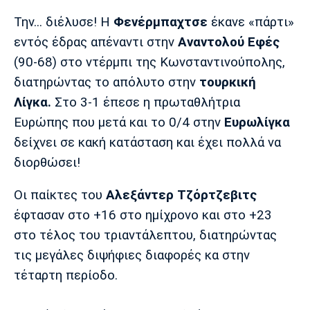
Μουσική
Στήλες
Την... διέλυσε! Η
Φενέρμπαχτσε
έκανε «πάρτι»
Πολιτισμός
Τραγούδια
Πρόγραμμα TV
εντός έδρας απέναντι στην
Αναντολού Εφές
Ιωνικός
Κηφισιά
Πανσερραϊκός
(90-68) στο ντέρμπι της Κωνσταντινούπολης,
Cine Spot
διατηρώντας το απόλυτο στην
τουρκική
Λίγκα.
Στο 3-1 έπεσε η πρωταθλήτρια
Running
Ευρώπης που μετά και το 0/4 στην
Ευρωλίγκα
Media
δείχνει σε κακή κατάσταση και έχει πολλά να
Μπαρτσελόνα
Ρεάλ
Ατλέτικο
διορθώσει!
Μαδρίτης
Μαδρίτης
Παρασκήνιο
Οι παίκτες του
Αλεξάντερ Τζόρτζεβιτς
έφτασαν στο +16 στο ημίχρονο και στο +23
στο τέλος του τριαντάλεπτου, διατηρώντας
Μάντσεστερ
Τσέλσι
Άρσεναλ
Γιουνάιτεντ
τις μεγάλες διψήφιες διαφορές κα στην
τέταρτη περίοδο.