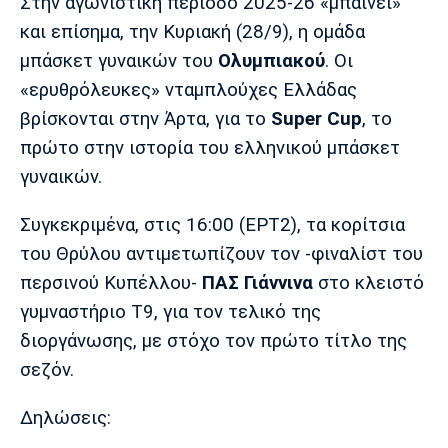
Μουσική
Στήλες
Στην αγωνιστική περίοδο 2025-26 «μπαίνει»
και επίσημα, την Κυριακή (28/9), η ομάδα
Πολιτισμός
Τραγούδια
Πρόγραμμα TV
μπάσκετ γυναικών του
Ολυμπιακού
. Οι
Ιωνικός
Κηφισιά
Πανσερραϊκός
«ερυθρόλευκες» νταμπλούχες Ελλάδας
Cine Spot
βρίσκονται στην Άρτα, για το
Super Cup
, το
πρώτο στην ιστορία του ελληνικού μπάσκετ
Running
γυναικών.
Media
Συγκεκριμένα, στις 16:00 (ΕΡΤ2), τα κορίτσια
Μπαρτσελόνα
Ρεάλ
Ατλέτικο
Μαδρίτης
Μαδρίτης
Παρασκήνιο
του Θρύλου αντιμετωπίζουν τον -φιναλίστ του
περσινού Κυπέλλου-
ΠΑΣ Γιάννινα
στο κλειστό
γυμναστήριο Τ9, για τον τελικό της
διοργάνωσης, με στόχο τον πρώτο τίτλο της
Μάντσεστερ
Τσέλσι
Άρσεναλ
Γιουνάιτεντ
σεζόν.
Δηλώσεις: