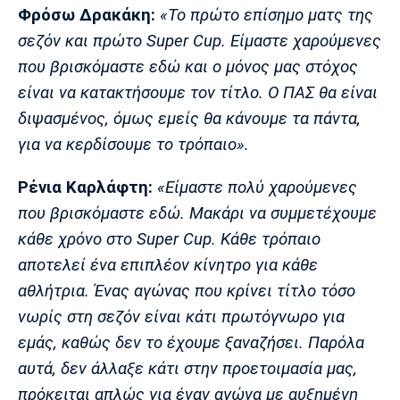
Λίβερπουλ
Μάντσεστερ
Γιουβέντους
Φρόσω Δρακάκη:
«Το πρώτο επίσημο ματς της
Σίτι
σεζόν και πρώτο Super Cup. Είμαστε χαρούμενες
που βρισκόμαστε εδώ και ο μόνος μας στόχος
είναι να κατακτήσουμε τον τίτλο. Ο ΠΑΣ θα είναι
Ίντερ
Μίλαν
Μπάγερν
διψασμένος, όμως εμείς θα κάνουμε τα πάντα,
για να κερδίσουμε το τρόπαιο».
Ρένια Καρλάφτη:
«Είμαστε πολύ χαρούμενες
που βρισκόμαστε εδώ. Μακάρι να συμμετέχουμε
Μπορούσια
Παρί Σεν
Μαρσέιγ
Ντόρτμουντ
Ζερμέν
κάθε χρόνο στο Super Cup. Κάθε τρόπαιο
αποτελεί ένα επιπλέον κίνητρο για κάθε
αθλήτρια. Ένας αγώνας που κρίνει τίτλο τόσο
νωρίς στη σεζόν είναι κάτι πρωτόγνωρο για
Μονακό
Ερυθρός
Τότεναμ
Αστέρας
εμάς, καθώς δεν το έχουμε ξαναζήσει. Παρόλα
αυτά, δεν άλλαξε κάτι στην προετοιμασία μας,
πρόκειται απλώς για έναν αγώνα με αυξημένη