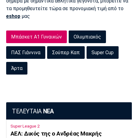
σήμερα με σημαντικά αθλητικά γεγονότα, μπορείτε να
τα προμηθευτείτε τώρα σε προνομιακή τιμή από το
eshop
μας
Μπάσκετ Α1 Γυναικών
Ολυμπιακός
ΠΑΣ Γιάννινα
Σούπερ Καπ
Super Cup
Άρτα
ΤΕΛΕΥΤΑΙΑ
ΝΕΑ
Super League 2
AEΛ: Δικός της ο Ανδρέας Μακρής