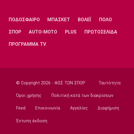
14:05
Εθνικές Μπάσκετ
Eurobasket U16: Τζάμπολ στα Ιωάννινα
ΠΟΔΟΣΦΑΙΡΟ
ΜΠΑΣΚΕΤ
ΒΟΛΕΪ
ΠΟΛΟ
13:50
ΣΠΟΡ
AUTO-MOTO
PLUS
ΠΡΩΤΟΣΕΛΙΔΑ
EuroLeague
Μακάμπι Τελ Αβίβ: Ενισχύθηκε με τον
ΠΡΟΓΡΑΜΜΑ TV
Μπέικοτ
13:35
Super League 1
Βιτάλις: «Θα δώσω τα πάντα για την ΑΕΚ»
© Copyright 2026 - ΦΩΣ ΤΩΝ ΣΠΟΡ
Ταυτότητα
13:20
Στοίχημα
Όροι χρήσης
Πολιτική κατά των διακρίσεων
ΦΩΣ στο Στοίχημα: Ανώτερη η Κραϊόβα
Feed
Επικοινωνία
Αγγελίες
Διαφήμιση
13:05
Super League 1
Έντυπη έκδοση
Επίσημο: Στον ΠΑΟΚ ο Γιαννούλης
12:50