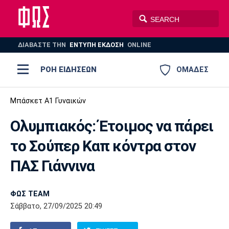
ΔΙΑΒΑΣΤΕ THN
ΕΝΤΥΠΗ ΕΚΔΟΣΗ
ONLINE
ΡΟΗ ΕΙΔΗΣΕΩΝ
ΟΜΑΔΕΣ
Ποδόσφαιρο
Μπάσκετ Α1 Γυναικών
ΠΟΔΟΣΦΑΙΡΟ
ΜΠΑΣΚΕΤ
Ολυμπιακός: Έτοιμος να πάρει
Super League 1
Μπάσκετ
ΒΟΛΕΪ
ΠΟΛΟ
ΣΠΟΡ
το Σούπερ Καπ κόντρα στον
Ολυμπιακός
ΑΕΚ
ΠΑΟΚ
Super League 2
Ελλάδα
Ολυμπιακοί Αγώνες
ΠΑΣ Γιάννινα
AUTO-MOTO
PLUS
Γ Εθνική
Εθνική
Βόλεϊ
ΦΩΣ TEAM
Ελλάδα
EuroLeague
Πόλο
Παναθηναϊκός
Ατρόμητος
Πανιώνιος
Σάββατο, 27/09/2025 20:49
Champions League
ΝΒΑ
Τένις