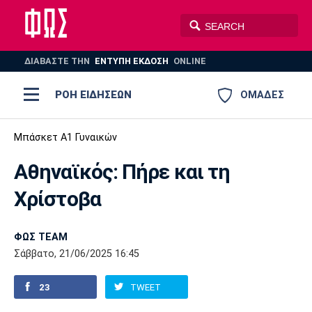
ΔΙΑΒΑΣΤΕ THN
ΕΝΤΥΠΗ ΕΚΔΟΣΗ
ONLINE
ΡΟΗ ΕΙΔΗΣΕΩΝ
ΟΜΑΔΕΣ
Ποδόσφαιρο
Μπάσκετ Α1 Γυναικών
ΠΟΔΟΣΦΑΙΡΟ
ΜΠΑΣΚΕΤ
Αθηναϊκός: Πήρε και τη
Super League 1
Μπάσκετ
ΒΟΛΕΪ
ΠΟΛΟ
ΣΠΟΡ
Χρίστοβα
Ολυμπιακός
ΑΕΚ
ΠΑΟΚ
Super League 2
Ελλάδα
Ολυμπιακοί Αγώνες
AUTO-MOTO
PLUS
ΦΩΣ TEAM
Γ Εθνική
Εθνική
Βόλεϊ
Σάββατο, 21/06/2025 16:45
Ελλάδα
EuroLeague
Πόλο
Παναθηναϊκός
Ατρόμητος
Πανιώνιος
23
TWEET
Champions League
ΝΒΑ
Τένις