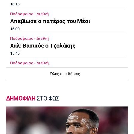
16:15
Ποδόσφαιρο - Διεθνή
Απεβίωσε ο πατέρας του Μέσι
16:00
Ποδόσφαιρο - Διεθνή
Χαλ: Βασικός ο Τζολάκης
15:45
Ποδόσφαιρο - Διεθνή
Κι επίσημα στην Άρσεναλ ο Μπρούνο
Όλες οι ειδήσεις
Γκιμαράες
15:30
Super League 2
ΔΗΜΟΦΙΛΗ
ΣΤΟ ΦΩΣ
Παίκτης της ΑΕΛ ο Ρισβάνης
15:15
Εθνικές Μπάσκετ
Δεύτερη ήττα της Εθνικής Παίδων στο
Ευρωμπάσκετ Κ16