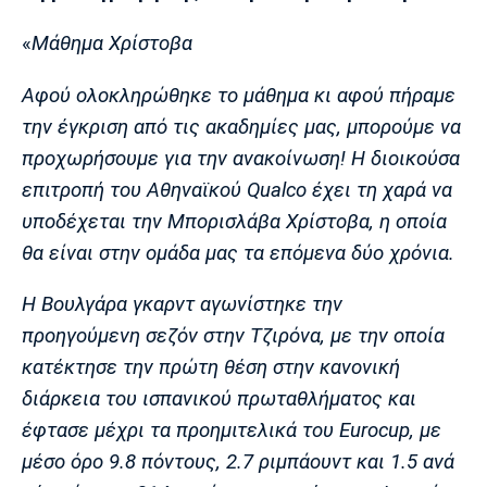
Μουσική
Στήλες
«
Μάθημα Χρίστοβα
Πολιτισμός
Τραγούδια
Πρόγραμμα TV
Ιωνικός
Κηφισιά
Πανσερραϊκός
Αφού ολοκληρώθηκε το μάθημα κι αφού πήραμε
Cine Spot
την έγκριση από τις ακαδημίες μας, μπορούμε να
προχωρήσουμε για την ανακοίνωση! Η διοικούσα
Running
επιτροπή του Αθηναϊκού Qualco έχει τη χαρά να
Media
υποδέχεται την Μπορισλάβα Χρίστοβα, η οποία
Μπαρτσελόνα
Ρεάλ
Ατλέτικο
θα είναι στην ομάδα μας τα επόμενα δύο χρόνια.
Μαδρίτης
Μαδρίτης
Παρασκήνιο
Η Βουλγάρα γκαρντ αγωνίστηκε την
προηγούμενη σεζόν στην Τζιρόνα, με την οποία
κατέκτησε την πρώτη θέση στην κανονική
Μάντσεστερ
Τσέλσι
Άρσεναλ
Γιουνάιτεντ
διάρκεια του ισπανικού πρωταθλήματος και
έφτασε μέχρι τα προημιτελικά του Eurocup, με
μέσο όρο 9.8 πόντους, 2.7 ριμπάουντ και 1.5 ανά