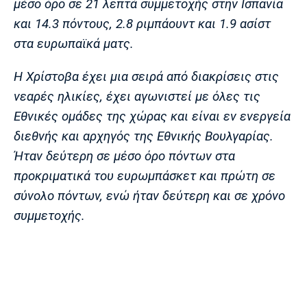
μέσο όρο σε 21 λεπτά συμμετοχής στην Ισπανία
Λίβερπουλ
Μάντσεστερ
Γιουβέντους
Σίτι
και 14.3 πόντους, 2.8 ριμπάουντ και 1.9 ασίστ
στα ευρωπαϊκά ματς.
Η Χρίστοβα έχει μια σειρά από διακρίσεις στις
Ίντερ
Μίλαν
Μπάγερν
νεαρές ηλικίες, έχει αγωνιστεί με όλες τις
Εθνικές ομάδες της χώρας και είναι εν ενεργεία
διεθνής και αρχηγός της Εθνικής Βουλγαρίας.
Ήταν δεύτερη σε μέσο όρο πόντων στα
Μπορούσια
Παρί Σεν
Μαρσέιγ
προκριματικά του ευρωμπάσκετ και πρώτη σε
Ντόρτμουντ
Ζερμέν
σύνολο πόντων, ενώ ήταν δεύτερη και σε χρόνο
συμμετοχής.
Μονακό
Ερυθρός
Τότεναμ
Αστέρας