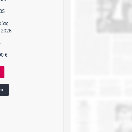
05
ρίας
 2026
8
90 €
ΗΣ